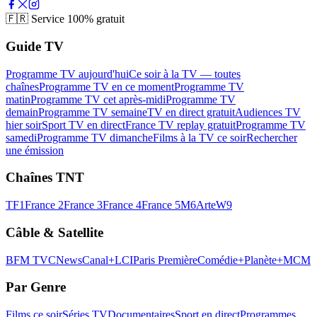
🇫🇷
Service 100% gratuit
Guide TV
Programme TV aujourd'hui
Ce soir à la TV — toutes
chaînes
Programme TV en ce moment
Programme TV
matin
Programme TV cet après-midi
Programme TV
demain
Programme TV semaine
TV en direct gratuit
Audiences TV
hier soir
Sport TV en direct
France TV replay gratuit
Programme TV
samedi
Programme TV dimanche
Films à la TV ce soir
Rechercher
une émission
Chaînes TNT
TF1
France 2
France 3
France 4
France 5
M6
Arte
W9
Câble & Satellite
BFM TV
CNews
Canal+
LCI
Paris Première
Comédie+
Planète+
MCM
Par Genre
Films ce soir
Séries TV
Documentaires
Sport en direct
Programmes