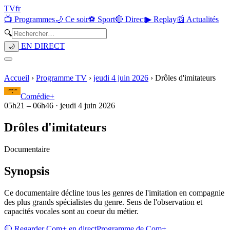
TV
fr
📺 Programmes
🌙 Ce soir
⚽ Sport
🔴 Direct
▶ Replay
📰 Actualités
🔍
EN DIRECT
🌙
Accueil
›
Programme TV
›
jeudi 4 juin 2026
›
Drôles d'imitateurs
Comédie+
05h21
–
06h46
·
jeudi 4 juin 2026
Drôles d'imitateurs
Documentaire
Synopsis
Ce documentaire décline tous les genres de l'imitation en compagnie
des plus grands spécialistes du genre. Sens de l'observation et
capacités vocales sont au coeur du métier.
🔴 Regarder
Com+
en direct
Programme de
Com+