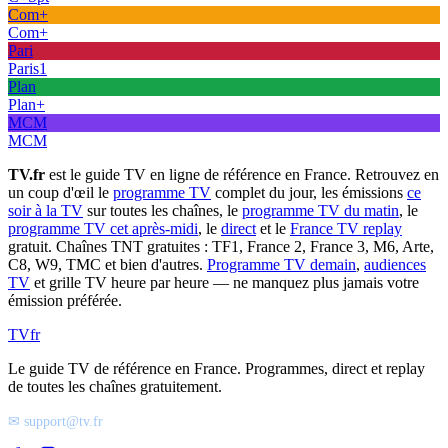
Com+
Com+
Pari
Paris1
Plan
Plan+
MCM
MCM
TV.fr
est le guide TV en ligne de référence en France. Retrouvez en
un coup d'œil le
programme TV
complet du jour, les émissions
ce
soir à la TV
sur toutes les chaînes, le
programme TV du matin
, le
programme TV cet après-midi
, le
direct
et le
France TV replay
gratuit. Chaînes TNT gratuites : TF1, France 2, France 3, M6, Arte,
C8, W9, TMC et bien d'autres.
Programme TV demain
,
audiences
TV
et grille TV heure par heure — ne manquez plus jamais votre
émission préférée.
TV
fr
Le guide TV de référence en France. Programmes, direct et replay
de toutes les chaînes gratuitement.
✉ support@tv.fr