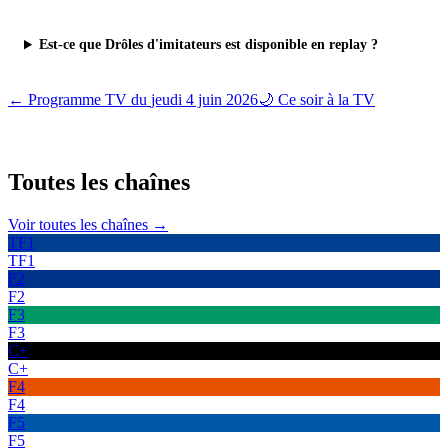
Est-ce que Drôles d'imitateurs est disponible en replay ?
← Programme TV du
jeudi 4 juin 2026
🌙 Ce soir à la TV
Toutes les
chaînes
Voir toutes les chaînes →
TF1
TF1
F2
F2
F3
F3
C+
C+
F4
F4
F5
F5