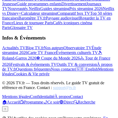
Jeunesse
Guide programmes enfants
Divertissement
Journaux
TV
Nouveautés Netflix
Guides streaming
Prix streaming 2026
Netflix
vs Disney+
Calculateur streaming
Comparatif box TV
Top 50 séries
françaises
Baromètre TV.fr
Paysage audiovisuel
Regarder la TV en
France
Lieux de tournage Paris
Cafés iconiques cinéma
Paris
Glossaire TV
Infos & Événements
Actualités TV
Blog TV.fr
Nos auteurs
Observatoire TV
Étude
streaming 2026
Carte TV France
Événements culturels TV
🎾
Roland-Garros 2026
⚽ Coupe du Monde 2026
🚴 Tour de France
2026
Festivals & événements TV
Outils TV & conversion
À propos
de TV.fr
Questions fréquentes
Nous contacter
🇬🇧 English
Mentions
légales
Cookies & Vie privée
©
2026
TV.fr — Tous droits réservés. Le guide TV gratuit de
référence en France. Contact :
support@tv.fr
Mentions légales
Confidentialité
À propos
Contact
🏠
Accueil
📺
Programme
🌙
Ce soir
🔴
Direct
🔍
Recherche
↑