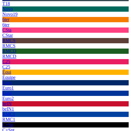
T18
Novo
Novo19
6ter
6ter
CSta
CStar
RMCS
RMCS
RMCD
RMCD
C25
C25
Équi
Équipe
Euro
Euro1
Euro
Euro2
beIN
beIN1
RMC1
RMC1
C+Sp
C+Spt