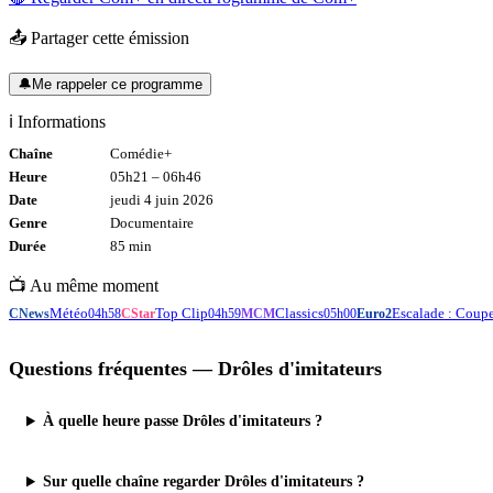
📤 Partager cette émission
🔔
Me rappeler ce programme
ℹ️ Informations
Chaîne
Comédie+
Heure
05h21
–
06h46
Date
jeudi 4 juin 2026
Genre
Documentaire
Durée
85
min
📺 Au même moment
Météo
Top Clip
Classics
Escalade : Coup
CNews
04h58
CStar
04h59
MCM
05h00
Euro2
Questions fréquentes —
Drôles d'imitateurs
À quelle heure passe Drôles d'imitateurs ?
Sur quelle chaîne regarder Drôles d'imitateurs ?