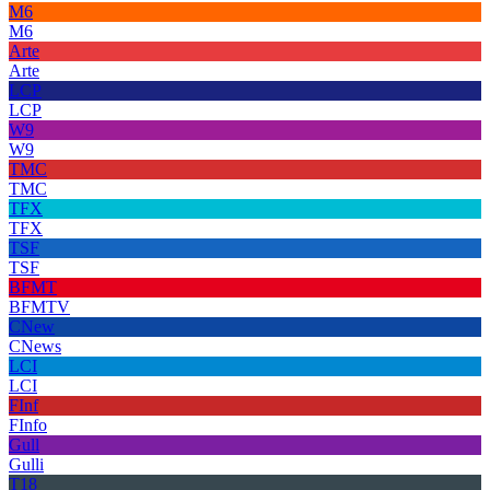
M6
M6
Arte
Arte
LCP
LCP
W9
W9
TMC
TMC
TFX
TFX
TSF
TSF
BFMT
BFMTV
CNew
CNews
LCI
LCI
FInf
FInfo
Gull
Gulli
T18