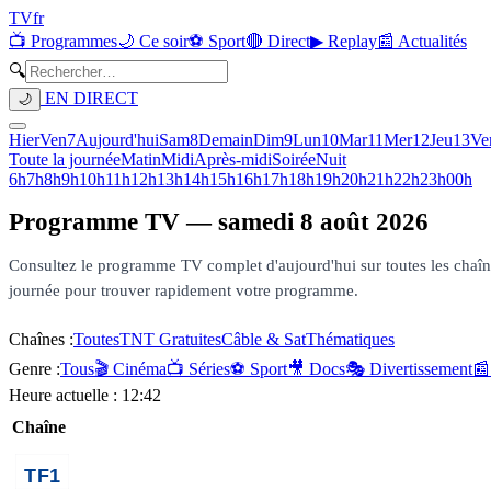
TV
fr
📺 Programmes
🌙 Ce soir
⚽ Sport
🔴 Direct
▶ Replay
📰 Actualités
🔍
EN DIRECT
🌙
Hier
Ven
7
Aujourd'hui
Sam
8
Demain
Dim
9
Lun
10
Mar
11
Mer
12
Jeu
13
Ve
Toute la journée
Matin
Midi
Après-midi
Soirée
Nuit
6h
7h
8h
9h
10h
11h
12h
13h
14h
15h
16h
17h
18h
19h
20h
21h
22h
23h
00h
Programme TV —
samedi 8 août 2026
Consultez le programme TV complet d'aujourd'hui sur toutes les chaînes 
journée pour trouver rapidement votre programme.
Chaînes :
Toutes
TNT Gratuites
Câble & Sat
Thématiques
Genre :
Tous
🎬 Cinéma
📺 Séries
⚽ Sport
🎥 Docs
🎭 Divertissement
📰
Heure actuelle :
12:42
Chaîne
00h20
Détox ta maison, 7
02h00
Programmes de la n