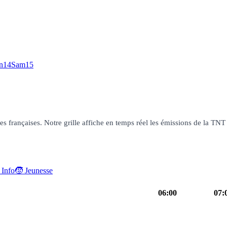
n
14
Sam
15
françaises. Notre grille affiche en temps réel les émissions de la TNT g
 Info
🧒 Jeunesse
06:00
07:
uit
programme
05h50
TFou
magazine