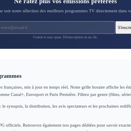
Ne ratez plus vos émissions préférées
 soir notre sélection des meilleurs programmes TV directement dans vo
S'inscri
Gratuit et sans spam. Désinscription en un clic.
ogrammes
françaises, mis à jour en temps réel. Notre grille horaire affiche les é
omme Canal+, Eurosport et Paris Première. Filtrez par genre (films, séri
 le synopsis, la distribution, les avis spectateurs et les prochaines re
 EPG officiels. Retrouvez également nos pages dédiées pour savoir exactem