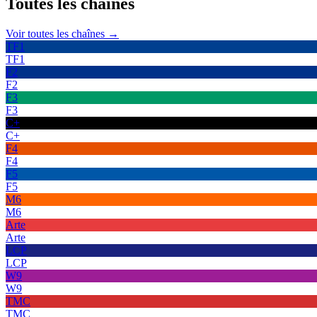
Toutes les
chaînes
Voir toutes les chaînes →
TF1
TF1
F2
F2
F3
F3
C+
C+
F4
F4
F5
F5
M6
M6
Arte
Arte
LCP
LCP
W9
W9
TMC
TMC