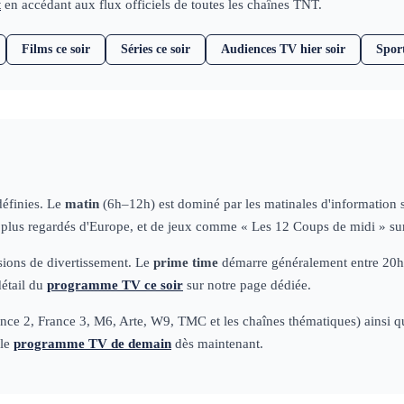
t
en accédant aux flux officiels de toutes les chaînes TNT.
Films ce soir
Séries ce soir
Audiences TV hier soir
Spor
définies. Le
matin
(6h–12h) est dominé par les matinales d'information
s plus regardés d'Europe, et de jeux comme « Les 12 Coups de midi » su
ssions de divertissement. Le
prime time
démarre généralement entre 20h50
détail du
programme TV ce soir
sur notre page dédiée.
ce 2, France 3, M6, Arte, W9, TMC et les chaînes thématiques) ainsi que 
 le
programme TV de demain
dès maintenant.