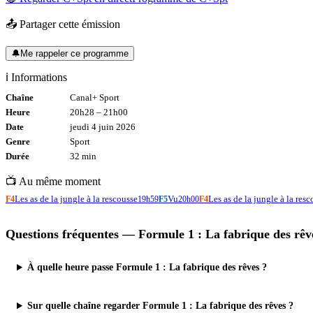
📤 Partager cette émission
🔔
Me rappeler ce programme
ℹ️ Informations
Chaîne
Canal+ Sport
Heure
20h28
–
21h00
Date
jeudi 4 juin 2026
Genre
Sport
Durée
32
min
📺 Au même moment
Les as de la jungle à la rescousse
Vu
Les as de la jungle à la res
F4
19h59
F5
20h00
F4
Questions fréquentes —
Formule 1 : La fabrique des rêv
À quelle heure passe Formule 1 : La fabrique des rêves ?
Sur quelle chaîne regarder Formule 1 : La fabrique des rêves ?