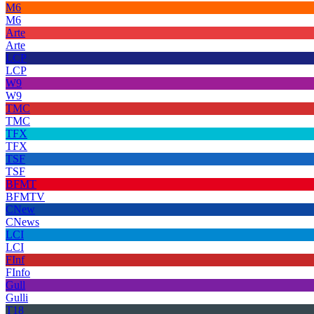
M6
M6
Arte
Arte
LCP
LCP
W9
W9
TMC
TMC
TFX
TFX
TSF
TSF
BFMT
BFMTV
CNew
CNews
LCI
LCI
FInf
FInfo
Gull
Gulli
T18