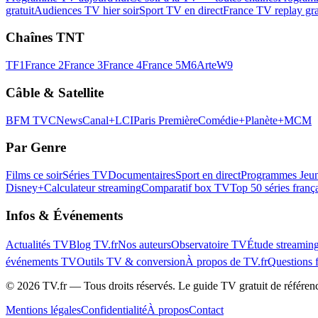
gratuit
Audiences TV hier soir
Sport TV en direct
France TV replay gra
Chaînes TNT
TF1
France 2
France 3
France 4
France 5
M6
Arte
W9
Câble & Satellite
BFM TV
CNews
Canal+
LCI
Paris Première
Comédie+
Planète+
MCM
Par Genre
Films ce soir
Séries TV
Documentaires
Sport en direct
Programmes Jeun
Disney+
Calculateur streaming
Comparatif box TV
Top 50 séries franç
Infos & Événements
Actualités TV
Blog TV.fr
Nos auteurs
Observatoire TV
Étude streamin
événements TV
Outils TV & conversion
À propos de TV.fr
Questions 
©
2026
TV.fr — Tous droits réservés. Le guide TV gratuit de référen
Mentions légales
Confidentialité
À propos
Contact