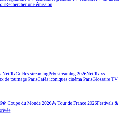
oir
Rechercher une émission
 Netflix
Guides streaming
Prix streaming 2026
Netflix vs
ux de tournage Paris
Cafés iconiques cinéma Paris
Glossaire TV
6
⚽ Coupe du Monde 2026
🚴 Tour de France 2026
Festivals &
privée