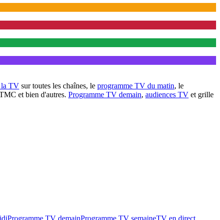
à la TV
sur toutes les chaînes, le
programme TV du matin
, le
 TMC et bien d'autres.
Programme TV demain
,
audiences TV
et grille
idi
Programme TV demain
Programme TV semaine
TV en direct