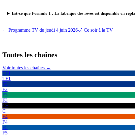
Est-ce que Formule 1 : La fabrique des rêves est disponible en repl
← Programme TV du
jeudi 4 juin 2026
🌙 Ce soir à la TV
Toutes les
chaînes
Voir toutes les chaînes →
TF1
TF1
F2
F2
F3
F3
C+
C+
F4
F4
F5
F5