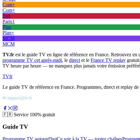
Com+
Com+
Pari
Paris1
Plan
Plan+
MCM
MCM
TV.fr
est le guide TV en ligne de référence en France. Retrouvez en 
programme TV cet après-midi
, le
direct
et le
France TV replay
gratuit
TV heure par heure — ne manquez plus jamais votre émission préféré
TV
fr
Le guide TV de référence en France. Programmes, direct et replay de t
✉ support@tv.fr
🇫🇷
Service 100% gratuit
Guide TV
Programme TV aujourd'hui
Ce soir à la TV — toutes chaînes
Program