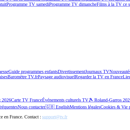
tuit
Programme TV samedi
Programme TV dimanche
Films à la TV ce s
esse
Guide programmes enfants
Divertissement
Journaux TV
Nouveautés
aises
Baromètre TV.fr
Paysage audiovisuel
Regarder la TV en France
Lie
g 2026
Carte TV France
Événements culturels TV
🎾 Roland-Garros 202
fréquentes
Nous contacter
🇬🇧 English
Mentions légales
Cookies & Vie 
ce en France. Contact :
support@tv.fr