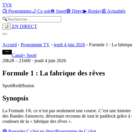
TV
fr
📺 Programmes
🌙 Ce soir
⚽ Sport
🔴 Direct
▶ Replay
📰 Actualités
🔍
EN DIRECT
🌙
Accueil
›
Programme TV
›
jeudi 4 juin 2026
›
Formule 1 : La fabriqu
Canal+ Sport
20h28
–
21h00
·
jeudi 4 juin 2026
Formule 1 : La fabrique des rêves
Sport
Rediffusion
Synopsis
La Formule 1®, ce n’est pas seulement une course. C’est une histoire q
des Bandes Annonces, désormais reconnu de tout le paddock grâce à ses 
coulisses de la « fabrique des rêves ».
🔴 Regarder
C+Spt
en direct
Programme de
C+Spt