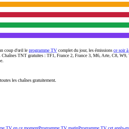
un coup d'œil le
programme TV
complet du jour, les émissions
ce soir 
. Chaînes TNT gratuites : TF1, France 2, France 3, M6, Arte, C8, W9,
e.
outes les chaînes gratuitement.
me TV en ce moment
Programme TV matin
Programme TV cet après-m