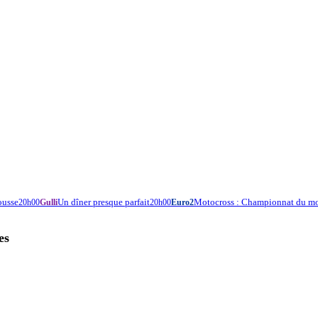
cousse
Un dîner presque parfait
Motocross : Championnat du m
20h00
Gulli
20h00
Euro2
es