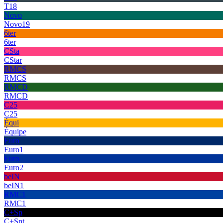
T18
Novo
Novo19
6ter
6ter
CSta
CStar
RMCS
RMCS
RMCD
RMCD
C25
C25
Équi
Équipe
Euro
Euro1
Euro
Euro2
beIN
beIN1
RMC1
RMC1
C+Sp
C+Spt