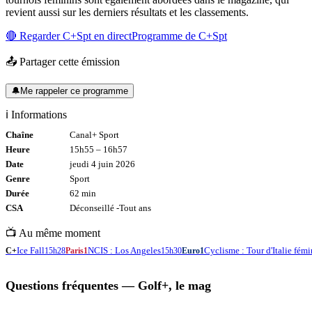
revient aussi sur les derniers résultats et les classements.
🔴 Regarder
C+Spt
en direct
Programme de
C+Spt
📤 Partager cette émission
🔔
Me rappeler ce programme
ℹ️ Informations
Chaîne
Canal+ Sport
Heure
15h55
–
16h57
Date
jeudi 4 juin 2026
Genre
Sport
Durée
62
min
CSA
Déconseillé -
Tout
ans
📺 Au même moment
Ice Fall
NCIS : Los Angeles
Cyclisme : Tour d'Italie fémi
C+
15h28
Paris1
15h30
Euro1
Questions fréquentes —
Golf+, le mag