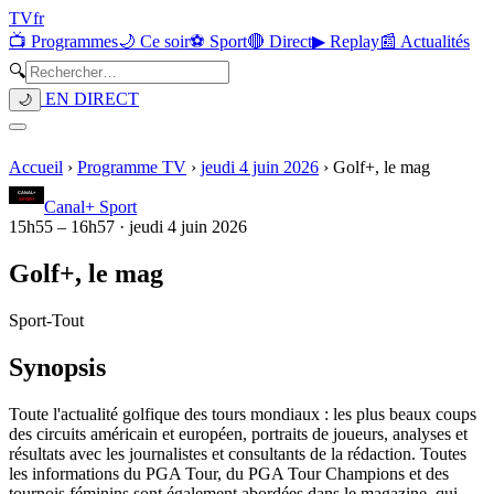
TV
fr
📺 Programmes
🌙 Ce soir
⚽ Sport
🔴 Direct
▶ Replay
📰 Actualités
🔍
EN DIRECT
🌙
Accueil
›
Programme TV
›
jeudi 4 juin 2026
›
Golf+, le mag
Canal+ Sport
15h55
–
16h57
·
jeudi 4 juin 2026
Golf+, le mag
Sport
-
Tout
Synopsis
Toute l'actualité golfique des tours mondiaux : les plus beaux coups
des circuits américain et européen, portraits de joueurs, analyses et
résultats avec les journalistes et consultants de la rédaction. Toutes
les informations du PGA Tour, du PGA Tour Champions et des
tournois féminins sont également abordées dans le magazine, qui