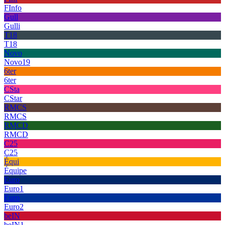
FInfo
Gull
Gulli
T18
T18
Novo
Novo19
6ter
6ter
CSta
CStar
RMCS
RMCS
RMCD
RMCD
C25
C25
Équi
Équipe
Euro
Euro1
Euro
Euro2
beIN
beIN1