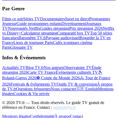
Par Genre
Films ce soir
Séries TV
Documentaires
Sport en direct
Programmes
Jeunesse
Guide programmes enfants
Divertissement
Journaux
TV
Nouveautés Netflix
Guides streaming
Prix streaming 2026
Netflix
vs Disney+
Calculateur streaming
Comparatif box TV
Top 50 séries
françaises
Baromètre TV.fr
Paysage audiovisuel
Regarder la TV en
France
Lieux de tournage Paris
Cafés iconiques cinéma
Paris
Glossaire TV
Infos & Événements
Actualités TV
Blog TV.fr
Nos auteurs
Observatoire TV
Étude
streaming 2026
Carte TV France
Événements culturels TV
🎾
Roland-Garros 2026
⚽ Coupe du Monde 2026
🚴 Tour de France
2026
Festivals & événements TV
Outils TV & conversion
À propos
de TV.fr
Questions fréquentes
Nous contacter
🇬🇧 English
Mentions
légales
Cookies & Vie privée
©
2026
TV.fr — Tous droits réservés. Le guide TV gratuit de
référence en France. Contact :
support@tv.fr
Mentions légales
Confidentialité
À propos
Contact