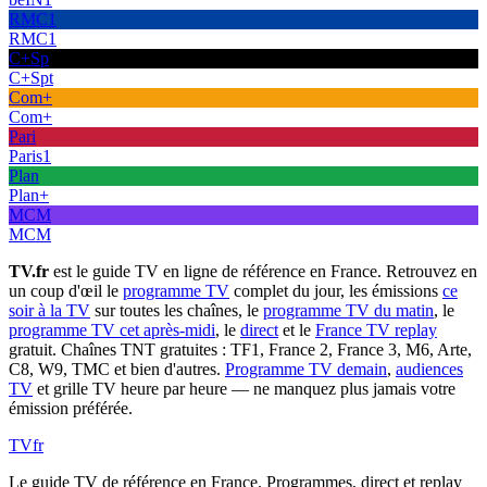
RMC1
RMC1
C+Sp
C+Spt
Com+
Com+
Pari
Paris1
Plan
Plan+
MCM
MCM
TV.fr
est le guide TV en ligne de référence en France. Retrouvez en
un coup d'œil le
programme TV
complet du jour, les émissions
ce
soir à la TV
sur toutes les chaînes, le
programme TV du matin
, le
programme TV cet après-midi
, le
direct
et le
France TV replay
gratuit. Chaînes TNT gratuites : TF1, France 2, France 3, M6, Arte,
C8, W9, TMC et bien d'autres.
Programme TV demain
,
audiences
TV
et grille TV heure par heure — ne manquez plus jamais votre
émission préférée.
TV
fr
Le guide TV de référence en France. Programmes, direct et replay