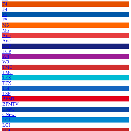
F4
F4
F5
F5
M6
M6
Arte
Arte
LCP
LCP
W9
W9
TMC
TMC
TFX
TFX
TSF
TSF
BFMT
BFMTV
CNew
CNews
LCI
LCI
FInf