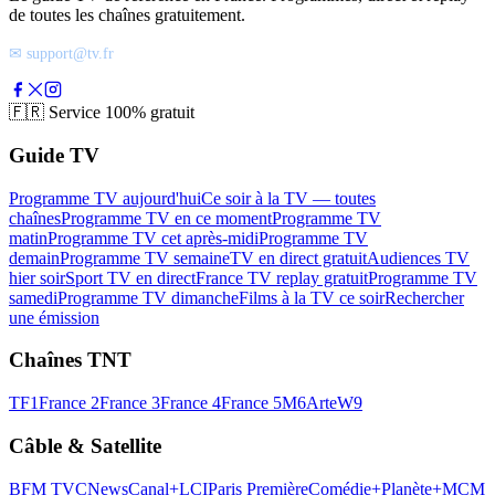
de toutes les chaînes gratuitement.
✉ support@tv.fr
🇫🇷
Service 100% gratuit
Guide TV
Programme TV aujourd'hui
Ce soir à la TV — toutes
chaînes
Programme TV en ce moment
Programme TV
matin
Programme TV cet après-midi
Programme TV
demain
Programme TV semaine
TV en direct gratuit
Audiences TV
hier soir
Sport TV en direct
France TV replay gratuit
Programme TV
samedi
Programme TV dimanche
Films à la TV ce soir
Rechercher
une émission
Chaînes TNT
TF1
France 2
France 3
France 4
France 5
M6
Arte
W9
Câble & Satellite
BFM TV
CNews
Canal+
LCI
Paris Première
Comédie+
Planète+
MCM