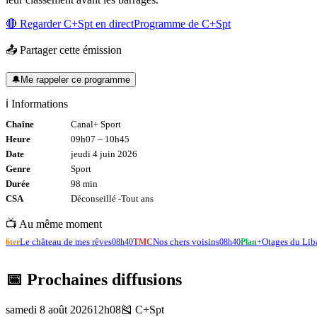
🔴 Regarder
C+Spt
en direct
Programme de
C+Spt
📤 Partager cette émission
🔔
Me rappeler ce programme
ℹ️ Informations
Chaîne
Canal+ Sport
Heure
09h07
–
10h45
Date
jeudi 4 juin 2026
Genre
Sport
Durée
98
min
CSA
Déconseillé -
Tout
ans
📺 Au même moment
Le château de mes rêves
Nos chers voisins
Otages du Liba
6ter
08h40
TMC
08h40
Plan+
📅 Prochaines diffusions
samedi 8 août 2026
12h08
🎽
C+Spt