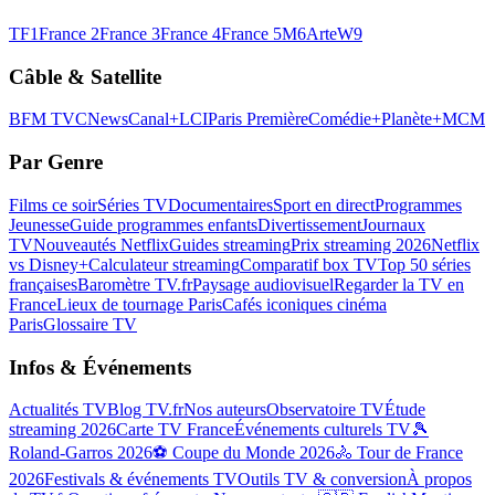
TF1
France 2
France 3
France 4
France 5
M6
Arte
W9
Câble & Satellite
BFM TV
CNews
Canal+
LCI
Paris Première
Comédie+
Planète+
MCM
Par Genre
Films ce soir
Séries TV
Documentaires
Sport en direct
Programmes
Jeunesse
Guide programmes enfants
Divertissement
Journaux
TV
Nouveautés Netflix
Guides streaming
Prix streaming 2026
Netflix
vs Disney+
Calculateur streaming
Comparatif box TV
Top 50 séries
françaises
Baromètre TV.fr
Paysage audiovisuel
Regarder la TV en
France
Lieux de tournage Paris
Cafés iconiques cinéma
Paris
Glossaire TV
Infos & Événements
Actualités TV
Blog TV.fr
Nos auteurs
Observatoire TV
Étude
streaming 2026
Carte TV France
Événements culturels TV
🎾
Roland-Garros 2026
⚽ Coupe du Monde 2026
🚴 Tour de France
2026
Festivals & événements TV
Outils TV & conversion
À propos