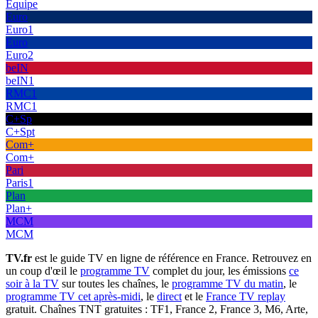
Équipe
Euro
Euro1
Euro
Euro2
beIN
beIN1
RMC1
RMC1
C+Sp
C+Spt
Com+
Com+
Pari
Paris1
Plan
Plan+
MCM
MCM
TV.fr
est le guide TV en ligne de référence en France. Retrouvez en
un coup d'œil le
programme TV
complet du jour, les émissions
ce
soir à la TV
sur toutes les chaînes, le
programme TV du matin
, le
programme TV cet après-midi
, le
direct
et le
France TV replay
gratuit. Chaînes TNT gratuites : TF1, France 2, France 3, M6, Arte,