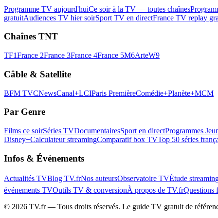
Programme TV aujourd'hui
Ce soir à la TV — toutes chaînes
Program
gratuit
Audiences TV hier soir
Sport TV en direct
France TV replay gra
Chaînes TNT
TF1
France 2
France 3
France 4
France 5
M6
Arte
W9
Câble & Satellite
BFM TV
CNews
Canal+
LCI
Paris Première
Comédie+
Planète+
MCM
Par Genre
Films ce soir
Séries TV
Documentaires
Sport en direct
Programmes Jeun
Disney+
Calculateur streaming
Comparatif box TV
Top 50 séries franç
Infos & Événements
Actualités TV
Blog TV.fr
Nos auteurs
Observatoire TV
Étude streamin
événements TV
Outils TV & conversion
À propos de TV.fr
Questions 
©
2026
TV.fr — Tous droits réservés. Le guide TV gratuit de référen