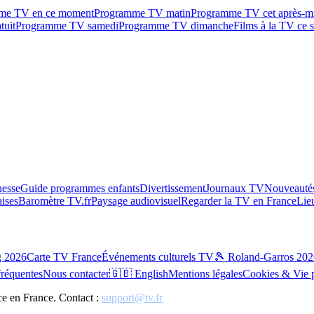
me TV en ce moment
Programme TV matin
Programme TV cet après-m
tuit
Programme TV samedi
Programme TV dimanche
Films à la TV ce s
esse
Guide programmes enfants
Divertissement
Journaux TV
Nouveautés
aises
Baromètre TV.fr
Paysage audiovisuel
Regarder la TV en France
Lie
g 2026
Carte TV France
Événements culturels TV
🎾 Roland-Garros 202
fréquentes
Nous contacter
🇬🇧 English
Mentions légales
Cookies & Vie 
ce en France. Contact :
support@tv.fr