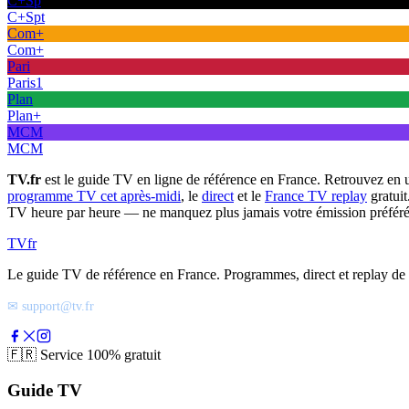
C+Sp
C+Spt
Com+
Com+
Pari
Paris1
Plan
Plan+
MCM
MCM
TV.fr
est le guide TV en ligne de référence en France. Retrouvez en 
programme TV cet après-midi
, le
direct
et le
France TV replay
gratuit
TV heure par heure — ne manquez plus jamais votre émission préféré
TV
fr
Le guide TV de référence en France. Programmes, direct et replay de t
✉ support@tv.fr
🇫🇷
Service 100% gratuit
Guide TV