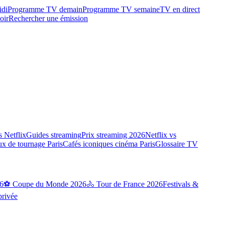
idi
Programme TV demain
Programme TV semaine
TV en direct
oir
Rechercher une émission
 Netflix
Guides streaming
Prix streaming 2026
Netflix vs
ux de tournage Paris
Cafés iconiques cinéma Paris
Glossaire TV
6
⚽ Coupe du Monde 2026
🚴 Tour de France 2026
Festivals &
privée