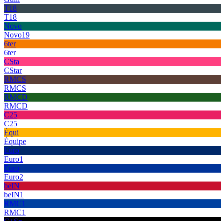
T18
T18
Novo
Novo19
6ter
6ter
CSta
CStar
RMCS
RMCS
RMCD
RMCD
C25
C25
Équi
Équipe
Euro
Euro1
Euro
Euro2
beIN
beIN1
RMC1
RMC1