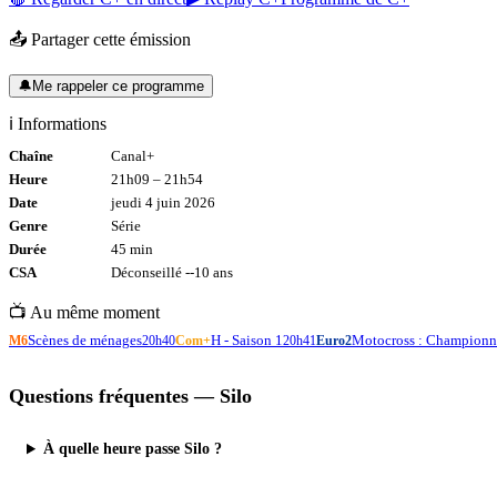
📤 Partager cette émission
🔔
Me rappeler ce programme
ℹ️ Informations
Chaîne
Canal+
Heure
21h09
–
21h54
Date
jeudi 4 juin 2026
Genre
Série
Durée
45
min
CSA
Déconseillé -
-10
ans
📺 Au même moment
Scènes de ménages
H - Saison 1
Motocross : Championn
M6
20h40
Com+
20h41
Euro2
Questions fréquentes —
Silo
À quelle heure passe Silo ?