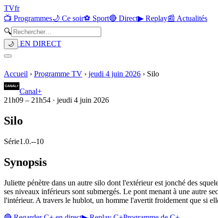
TV
fr
📺 Programmes
🌙 Ce soir
⚽ Sport
🔴 Direct
▶ Replay
📰 Actualités
🔍
EN DIRECT
🌙
Accueil
›
Programme TV
›
jeudi 4 juin 2026
›
Silo
Canal+
21h09
–
21h54
·
jeudi 4 juin 2026
Silo
Série
1.0.
-
-10
Synopsis
Juliette pénètre dans un autre silo dont l'extérieur est jonché des squelet
ses niveaux inférieurs sont submergés. Le pont menant à une autre secti
l'intérieur. A travers le hublot, un homme l'avertit froidement que si elle 
🔴 Regarder
C+
en direct
▶ Replay
C+
Programme de
C+