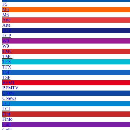
F5
M6
M6
Arte
Arte
LCP
LCP
W9
W9
TMC
TMC
TFX
TFX
TSF
TSF
BFMT
BFMTV
CNew
CNews
LCI
LCI
FInf
FInfo
Gull
Gulli