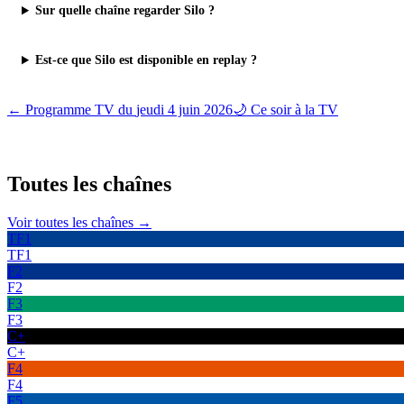
Sur quelle chaîne regarder Silo ?
Est-ce que Silo est disponible en replay ?
← Programme TV du
jeudi 4 juin 2026
🌙 Ce soir à la TV
Toutes les
chaînes
Voir toutes les chaînes →
TF1
TF1
F2
F2
F3
F3
C+
C+
F4
F4
F5