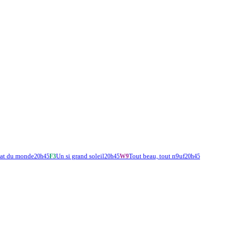
at du monde
Un si grand soleil
Tout beau, tout n9uf
20h45
F3
20h45
W9
20h45