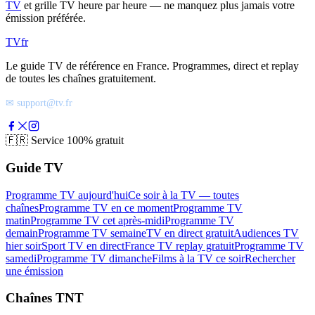
TV
et grille TV heure par heure — ne manquez plus jamais votre
émission préférée.
TV
fr
Le guide TV de référence en France. Programmes, direct et replay
de toutes les chaînes gratuitement.
✉ support@tv.fr
🇫🇷
Service 100% gratuit
Guide TV
Programme TV aujourd'hui
Ce soir à la TV — toutes
chaînes
Programme TV en ce moment
Programme TV
matin
Programme TV cet après-midi
Programme TV
demain
Programme TV semaine
TV en direct gratuit
Audiences TV
hier soir
Sport TV en direct
France TV replay gratuit
Programme TV
samedi
Programme TV dimanche
Films à la TV ce soir
Rechercher
une émission
Chaînes TNT