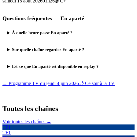
samedi 15 août 2026
01h26
🎬
C+
Questions fréquentes —
En aparté
À quelle heure passe En aparté ?
Sur quelle chaîne regarder En aparté ?
Est-ce que En aparté est disponible en replay ?
← Programme TV du
jeudi 4 juin 2026
🌙 Ce soir à la TV
Toutes les
chaînes
Voir toutes les chaînes →
TF1
TF1