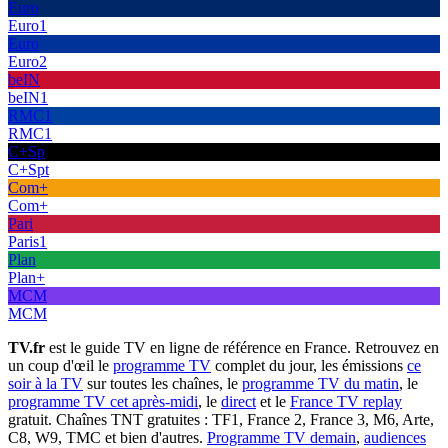
Euro
Euro1
Euro
Euro2
beIN
beIN1
RMC1
RMC1
C+Sp
C+Spt
Com+
Com+
Pari
Paris1
Plan
Plan+
MCM
MCM
TV.fr
est le guide TV en ligne de référence en France. Retrouvez en
un coup d'œil le
programme TV
complet du jour, les émissions
ce
soir à la TV
sur toutes les chaînes, le
programme TV du matin
, le
programme TV cet après-midi
, le
direct
et le
France TV replay
gratuit. Chaînes TNT gratuites : TF1, France 2, France 3, M6, Arte,
C8, W9, TMC et bien d'autres.
Programme TV demain
,
audiences