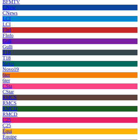
BFMTV
CNew
CNews
LCI
LCI
FInf
FInfo
Gull
Gulli
T18
T18
Novo
Novo19
6ter
6ter
CSta
CStar
RMCS
RMCS
RMCD
RMCD
C25
C25
Équi
Équipe