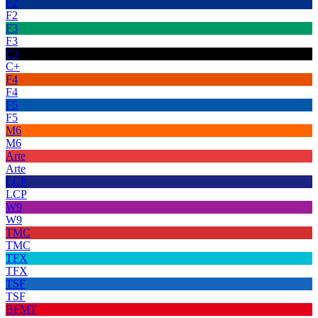
F2
F2
F3
F3
C+
C+
F4
F4
F5
F5
M6
M6
Arte
Arte
LCP
LCP
W9
W9
TMC
TMC
TFX
TFX
TSF
TSF
BFMT