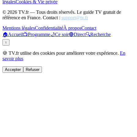
légales
Cookies & Vie privée
©
2026
TV.fr — Tous droits réservés. Le guide TV gratuit de
référence en France. Contact :
support@tv.fr
Mentions légales
Confidentialité
À propos
Contact
🏠
Accueil
📺
Programme
🌙
Ce soir
🔴
Direct
🔍
Recherche
↑
🍪 TV.fr utilise des cookies pour améliorer votre expérience.
En
savoir plus
Accepter
Refuser