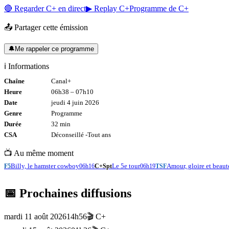
🔴 Regarder
C+
en direct
▶ Replay
C+
Programme de
C+
📤 Partager cette émission
🔔
Me rappeler ce programme
ℹ️ Informations
Chaîne
Canal+
Heure
06h38
–
07h10
Date
jeudi 4 juin 2026
Genre
Programme
Durée
32
min
CSA
Déconseillé -
Tout
ans
📺 Au même moment
Billy, le hamster cowboy
Le 5e tour
Amour, gloire et beaut
F5
06h16
C+Spt
06h19
TSF
📅 Prochaines diffusions
mardi 11 août 2026
14h56
🎬
C+