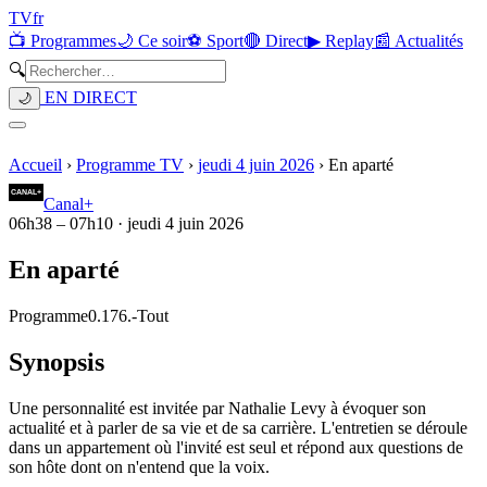
TV
fr
📺 Programmes
🌙 Ce soir
⚽ Sport
🔴 Direct
▶ Replay
📰 Actualités
🔍
EN DIRECT
🌙
Accueil
›
Programme TV
›
jeudi 4 juin 2026
›
En aparté
Canal+
06h38
–
07h10
·
jeudi 4 juin 2026
En aparté
Programme
0.176.
-
Tout
Synopsis
Une personnalité est invitée par Nathalie Levy à évoquer son
actualité et à parler de sa vie et de sa carrière. L'entretien se déroule
dans un appartement où l'invité est seul et répond aux questions de
son hôte dont on n'entend que la voix.