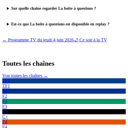
Sur quelle chaîne regarder La boîte à questions ?
Est-ce que La boîte à questions est disponible en replay ?
← Programme TV du
jeudi 4 juin 2026
🌙 Ce soir à la TV
Toutes les
chaînes
Voir toutes les chaînes →
TF1
TF1
F2
F2
F3
F3
C+
C+
F4
F4