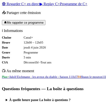
🔴 Regarder
C+
en direct
▶ Replay
C+
Programme de
C+
📤 Partager cette émission
🔔
Me rappeler ce programme
ℹ️ Informations
Chaîne
Canal+
Heure
12h00
–
12h05
Date
jeudi 4 juin 2026
Genre
Programme
Durée
5
min
CSA
Déconseillé -
Tout
ans
📺 Au même moment
Adolf Eichmann : les aveux du diable - Saison 1
Shaun le mouton
Plan+
11h37
F4
11
Questions fréquentes —
La boîte à questions
À quelle heure passe La boîte à questions ?