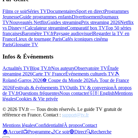
Films ce soir
Séries TV
Documentaires
Sport en direct
Programmes
Jeunesse
Guide programmes enfants
Divertissement
Journaux
TV
Nouveautés Netflix
Guides streaming
Prix streaming 2026
Netflix
vs Disney+
Calculateur streaming
Comparatif box TV
Top 50 séries
françaises
Baromètre TV.fr
Paysage audiovisuel
Regarder la TV en
France
Lieux de tournage Paris
Cafés iconiques cinéma
Paris
Glossaire TV
Infos & Événements
Actualités TV
Blog TV.fr
Nos auteurs
Observatoire TV
Étude
streaming 2026
Carte TV France
Événements culturels TV
🎾
Roland-Garros 2026
⚽ Coupe du Monde 2026
🚴 Tour de France
2026
Festivals & événements TV
Outils TV & conversion
À propos
de TV.fr
Questions fréquentes
Nous contacter
🇬🇧 English
Mentions
légales
Cookies & Vie privée
©
2026
TV.fr — Tous droits réservés. Le guide TV gratuit de
référence en France. Contact :
support@tv.fr
Mentions légales
Confidentialité
À propos
Contact
🏠
Accueil
📺
Programme
🌙
Ce soir
🔴
Direct
🔍
Recherche