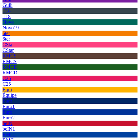
Gulli
T18
T18
Novo
Novo19
6ter
6ter
CSta
CStar
RMCS
RMCS
RMCD
RMCD
C25
C25
Équi
Équipe
Euro
Euro1
Euro
Euro2
beIN
beIN1
RMC1