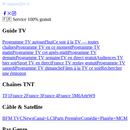
✉ support@tv.fr
🇫🇷
Service 100% gratuit
Guide TV
Programme TV aujourd'hui
Ce soir à la TV — toutes
chaînes
Programme TV en ce moment
Programme TV
matin
Programme TV cet après-midi
Programme TV
demain
Programme TV semaine
TV en direct gratuit
Audiences TV
hier soir
Sport TV en direct
France TV replay gratuit
Programme TV
samedi
Programme TV dimanche
Films à la TV ce soir
Rechercher
une émission
Chaînes TNT
TF1
France 2
France 3
France 4
France 5
M6
Arte
W9
Câble & Satellite
BFM TV
CNews
Canal+
LCI
Paris Première
Comédie+
Planète+
MCM
Par Genre