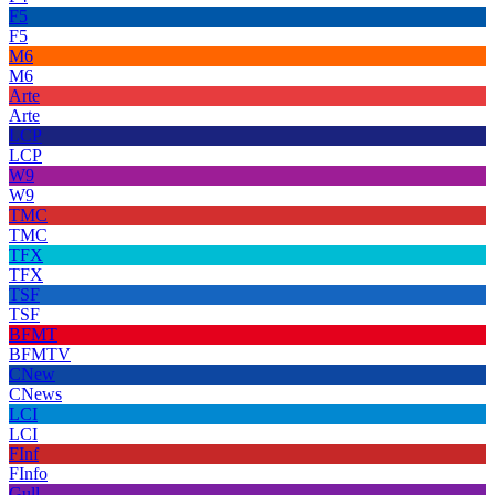
F5
F5
M6
M6
Arte
Arte
LCP
LCP
W9
W9
TMC
TMC
TFX
TFX
TSF
TSF
BFMT
BFMTV
CNew
CNews
LCI
LCI
FInf
FInfo
Gull