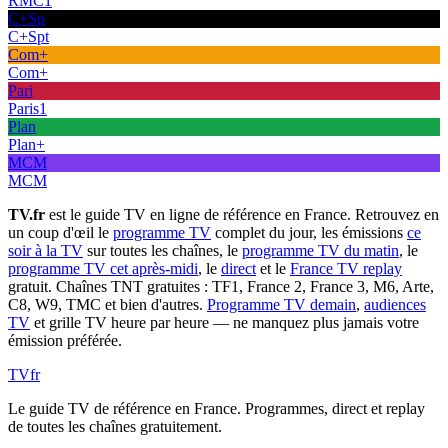
RMC1
C+Sp
C+Spt
Com+
Com+
Pari
Paris1
Plan
Plan+
MCM
MCM
TV.fr
est le guide TV en ligne de référence en France. Retrouvez en
un coup d'œil le
programme TV
complet du jour, les émissions
ce
soir à la TV
sur toutes les chaînes, le
programme TV du matin
, le
programme TV cet après-midi
, le
direct
et le
France TV replay
gratuit. Chaînes TNT gratuites : TF1, France 2, France 3, M6, Arte,
C8, W9, TMC et bien d'autres.
Programme TV demain
,
audiences
TV
et grille TV heure par heure — ne manquez plus jamais votre
émission préférée.
TV
fr
Le guide TV de référence en France. Programmes, direct et replay
de toutes les chaînes gratuitement.