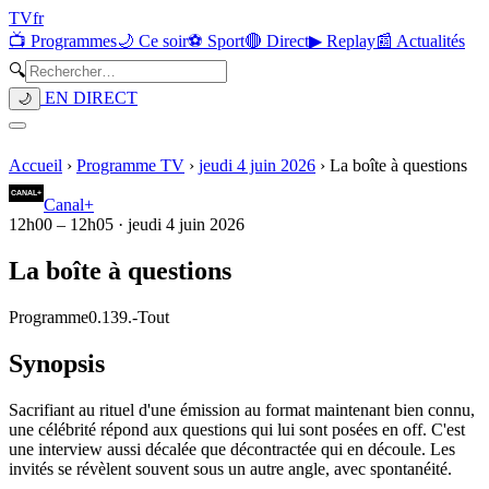
TV
fr
📺 Programmes
🌙 Ce soir
⚽ Sport
🔴 Direct
▶ Replay
📰 Actualités
🔍
EN DIRECT
🌙
Accueil
›
Programme TV
›
jeudi 4 juin 2026
›
La boîte à questions
Canal+
12h00
–
12h05
·
jeudi 4 juin 2026
La boîte à questions
Programme
0.139.
-
Tout
Synopsis
Sacrifiant au rituel d'une émission au format maintenant bien connu,
une célébrité répond aux questions qui lui sont posées en off. C'est
une interview aussi décalée que décontractée qui en découle. Les
invités se révèlent souvent sous un autre angle, avec spontanéité.