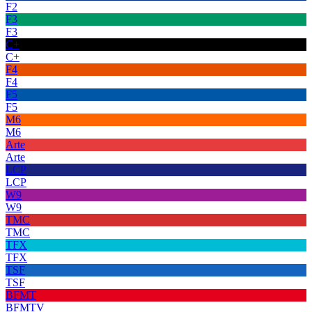
F2
F3
F3
C+
C+
F4
F4
F5
F5
M6
M6
Arte
Arte
LCP
LCP
W9
W9
TMC
TMC
TFX
TFX
TSF
TSF
BFMT
BFMTV