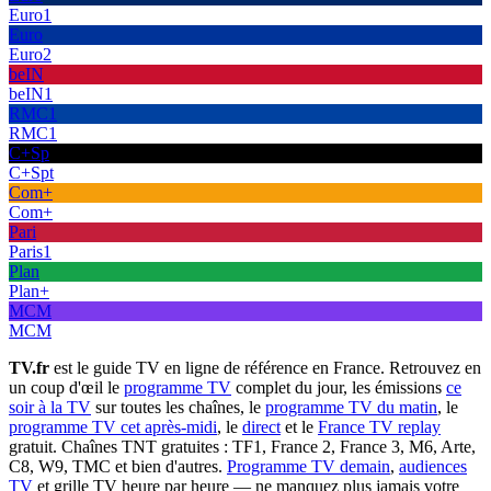
Euro1
Euro
Euro2
beIN
beIN1
RMC1
RMC1
C+Sp
C+Spt
Com+
Com+
Pari
Paris1
Plan
Plan+
MCM
MCM
TV.fr
est le guide TV en ligne de référence en France. Retrouvez en
un coup d'œil le
programme TV
complet du jour, les émissions
ce
soir à la TV
sur toutes les chaînes, le
programme TV du matin
, le
programme TV cet après-midi
, le
direct
et le
France TV replay
gratuit. Chaînes TNT gratuites : TF1, France 2, France 3, M6, Arte,
C8, W9, TMC et bien d'autres.
Programme TV demain
,
audiences
TV
et grille TV heure par heure — ne manquez plus jamais votre