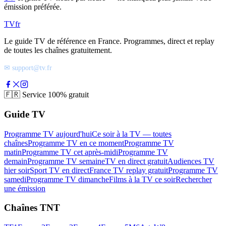
émission préférée.
TV
fr
Le guide TV de référence en France. Programmes, direct et replay
de toutes les chaînes gratuitement.
✉ support@tv.fr
🇫🇷
Service 100% gratuit
Guide TV
Programme TV aujourd'hui
Ce soir à la TV — toutes
chaînes
Programme TV en ce moment
Programme TV
matin
Programme TV cet après-midi
Programme TV
demain
Programme TV semaine
TV en direct gratuit
Audiences TV
hier soir
Sport TV en direct
France TV replay gratuit
Programme TV
samedi
Programme TV dimanche
Films à la TV ce soir
Rechercher
une émission
Chaînes TNT