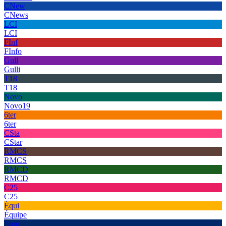
CNew
CNews
LCI
LCI
FInf
FInfo
Gull
Gulli
T18
T18
Novo
Novo19
6ter
6ter
CSta
CStar
RMCS
RMCS
RMCD
RMCD
C25
C25
Équi
Équipe
Euro