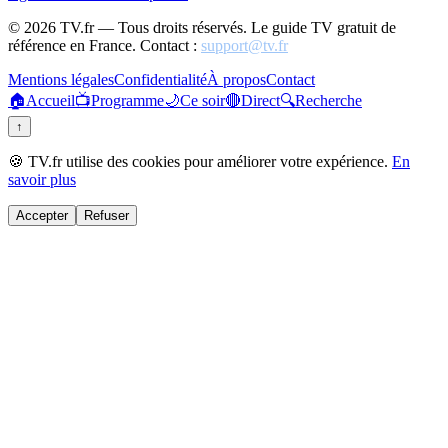
©
2026
TV.fr — Tous droits réservés. Le guide TV gratuit de
référence en France. Contact :
support@tv.fr
Mentions légales
Confidentialité
À propos
Contact
🏠
Accueil
📺
Programme
🌙
Ce soir
🔴
Direct
🔍
Recherche
↑
🍪 TV.fr utilise des cookies pour améliorer votre expérience.
En
savoir plus
Accepter
Refuser