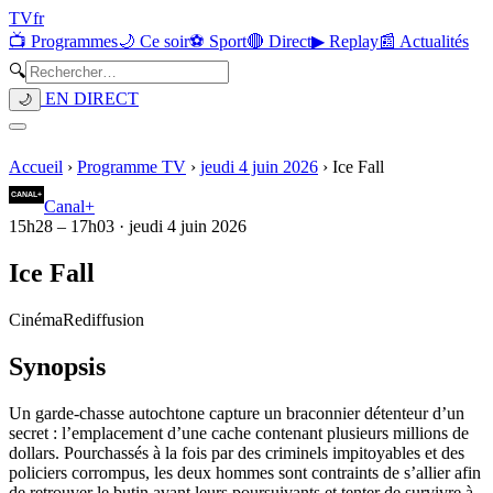
TV
fr
📺 Programmes
🌙 Ce soir
⚽ Sport
🔴 Direct
▶ Replay
📰 Actualités
🔍
EN DIRECT
🌙
Accueil
›
Programme TV
›
jeudi 4 juin 2026
›
Ice Fall
Canal+
15h28
–
17h03
·
jeudi 4 juin 2026
Ice Fall
Cinéma
Rediffusion
Synopsis
Un garde-chasse autochtone capture un braconnier détenteur d’un
secret : l’emplacement d’une cache contenant plusieurs millions de
dollars. Pourchassés à la fois par des criminels impitoyables et des
policiers corrompus, les deux hommes sont contraints de s’allier afin
de retrouver le butin avant leurs poursuivants et tenter de survivre à