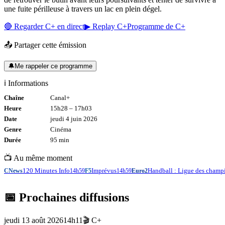
une fuite périlleuse à travers un lac en plein dégel.
🔴 Regarder
C+
en direct
▶ Replay
C+
Programme de
C+
📤 Partager cette émission
🔔
Me rappeler ce programme
ℹ️ Informations
Chaîne
Canal+
Heure
15h28
–
17h03
Date
jeudi 4 juin 2026
Genre
Cinéma
Durée
95
min
📺 Au même moment
120 Minutes Info
Imprévus
Handball : Ligue des champ
CNews
14h59
F5
14h59
Euro2
📅 Prochaines diffusions
jeudi 13 août 2026
14h11
🎬
C+