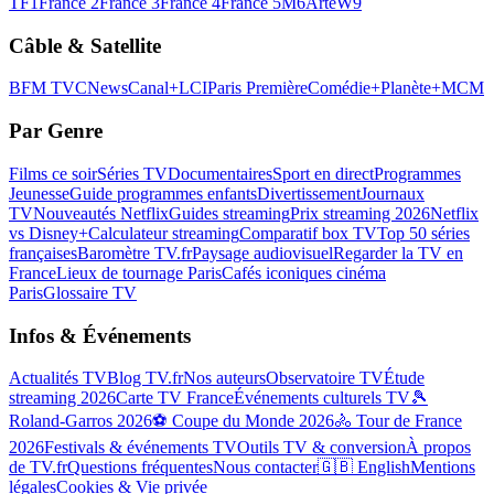
TF1
France 2
France 3
France 4
France 5
M6
Arte
W9
Câble & Satellite
BFM TV
CNews
Canal+
LCI
Paris Première
Comédie+
Planète+
MCM
Par Genre
Films ce soir
Séries TV
Documentaires
Sport en direct
Programmes
Jeunesse
Guide programmes enfants
Divertissement
Journaux
TV
Nouveautés Netflix
Guides streaming
Prix streaming 2026
Netflix
vs Disney+
Calculateur streaming
Comparatif box TV
Top 50 séries
françaises
Baromètre TV.fr
Paysage audiovisuel
Regarder la TV en
France
Lieux de tournage Paris
Cafés iconiques cinéma
Paris
Glossaire TV
Infos & Événements
Actualités TV
Blog TV.fr
Nos auteurs
Observatoire TV
Étude
streaming 2026
Carte TV France
Événements culturels TV
🎾
Roland-Garros 2026
⚽ Coupe du Monde 2026
🚴 Tour de France
2026
Festivals & événements TV
Outils TV & conversion
À propos
de TV.fr
Questions fréquentes
Nous contacter
🇬🇧 English
Mentions
légales
Cookies & Vie privée