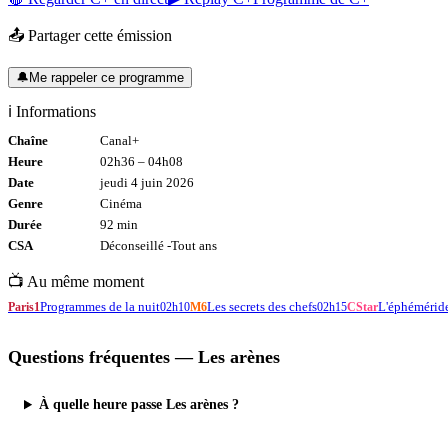
📤 Partager cette émission
🔔
Me rappeler ce programme
ℹ️ Informations
Chaîne
Canal+
Heure
02h36
–
04h08
Date
jeudi 4 juin 2026
Genre
Cinéma
Durée
92
min
CSA
Déconseillé -
Tout
ans
📺 Au même moment
Programmes de la nuit
Les secrets des chefs
L'éphémérid
Paris1
02h10
M6
02h15
CStar
Questions fréquentes —
Les arènes
À quelle heure passe Les arènes ?