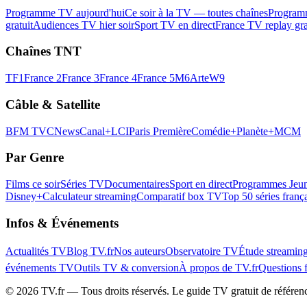
Programme TV aujourd'hui
Ce soir à la TV — toutes chaînes
Program
gratuit
Audiences TV hier soir
Sport TV en direct
France TV replay gra
Chaînes TNT
TF1
France 2
France 3
France 4
France 5
M6
Arte
W9
Câble & Satellite
BFM TV
CNews
Canal+
LCI
Paris Première
Comédie+
Planète+
MCM
Par Genre
Films ce soir
Séries TV
Documentaires
Sport en direct
Programmes Jeun
Disney+
Calculateur streaming
Comparatif box TV
Top 50 séries franç
Infos & Événements
Actualités TV
Blog TV.fr
Nos auteurs
Observatoire TV
Étude streamin
événements TV
Outils TV & conversion
À propos de TV.fr
Questions 
©
2026
TV.fr — Tous droits réservés. Le guide TV gratuit de référen