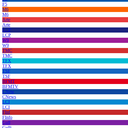
F5
M6
M6
Arte
Arte
LCP
LCP
W9
W9
TMC
TMC
TFX
TFX
TSF
TSF
BFMT
BFMTV
CNew
CNews
LCI
LCI
FInf
FInfo
Gull
Gulli