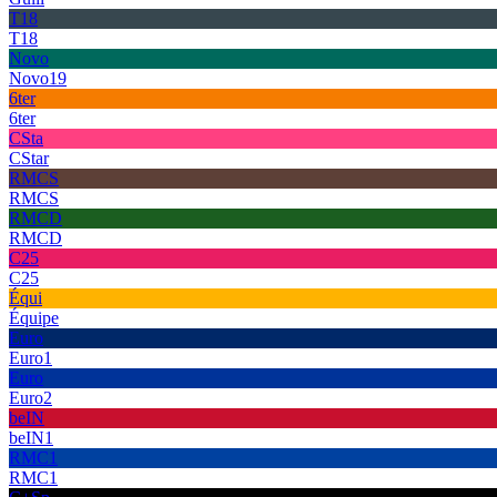
T18
T18
Novo
Novo19
6ter
6ter
CSta
CStar
RMCS
RMCS
RMCD
RMCD
C25
C25
Équi
Équipe
Euro
Euro1
Euro
Euro2
beIN
beIN1
RMC1
RMC1