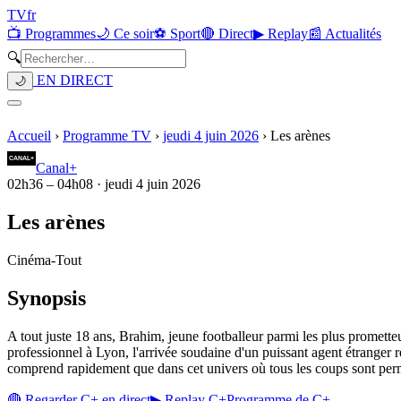
TV
fr
📺 Programmes
🌙 Ce soir
⚽ Sport
🔴 Direct
▶ Replay
📰 Actualités
🔍
EN DIRECT
🌙
Accueil
›
Programme TV
›
jeudi 4 juin 2026
›
Les arènes
Canal+
02h36
–
04h08
·
jeudi 4 juin 2026
Les arènes
Cinéma
-
Tout
Synopsis
A tout juste 18 ans, Brahim, jeune footballeur parmi les plus prometteu
professionnel à Lyon, l'arrivée soudaine d'un puissant agent étranger 
comprend rapidement que dans cet univers où tous les coups sont perm
🔴 Regarder
C+
en direct
▶ Replay
C+
Programme de
C+