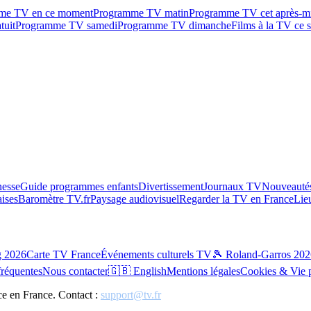
me TV en ce moment
Programme TV matin
Programme TV cet après-m
tuit
Programme TV samedi
Programme TV dimanche
Films à la TV ce s
esse
Guide programmes enfants
Divertissement
Journaux TV
Nouveautés
aises
Baromètre TV.fr
Paysage audiovisuel
Regarder la TV en France
Lie
g 2026
Carte TV France
Événements culturels TV
🎾 Roland-Garros 202
fréquentes
Nous contacter
🇬🇧 English
Mentions légales
Cookies & Vie 
ce en France. Contact :
support@tv.fr