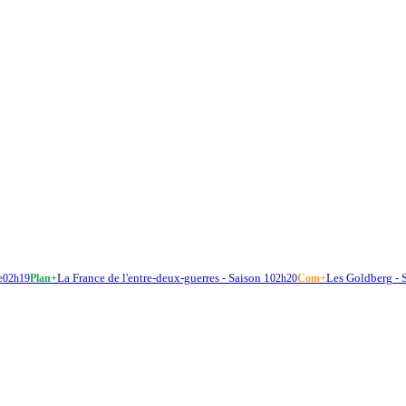
e
La France de l'entre-deux-guerres - Saison 1
Les Goldberg - 
02h19
Plan+
02h20
Com+