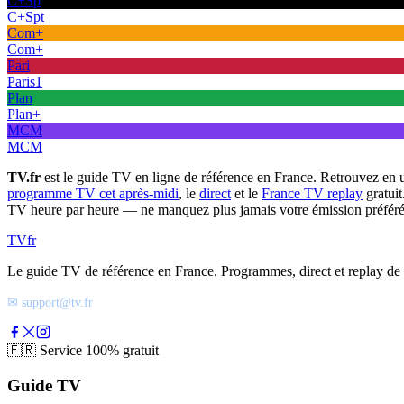
C+Sp
C+Spt
Com+
Com+
Pari
Paris1
Plan
Plan+
MCM
MCM
TV.fr
est le guide TV en ligne de référence en France. Retrouvez en 
programme TV cet après-midi
, le
direct
et le
France TV replay
gratuit
TV heure par heure — ne manquez plus jamais votre émission préféré
TV
fr
Le guide TV de référence en France. Programmes, direct et replay de t
✉ support@tv.fr
🇫🇷
Service 100% gratuit
Guide TV