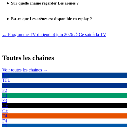
Sur quelle chaîne regarder Les arènes ?
Est-ce que Les arènes est disponible en replay ?
← Programme TV du
jeudi 4 juin 2026
🌙 Ce soir à la TV
Toutes les
chaînes
Voir toutes les chaînes →
TF1
TF1
F2
F2
F3
F3
C+
C+
F4
F4
F5