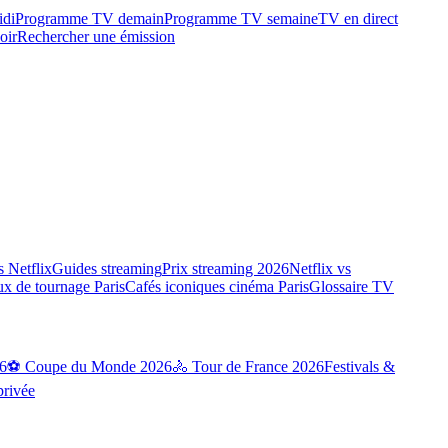
idi
Programme TV demain
Programme TV semaine
TV en direct
oir
Rechercher une émission
 Netflix
Guides streaming
Prix streaming 2026
Netflix vs
ux de tournage Paris
Cafés iconiques cinéma Paris
Glossaire TV
6
⚽ Coupe du Monde 2026
🚴 Tour de France 2026
Festivals &
privée