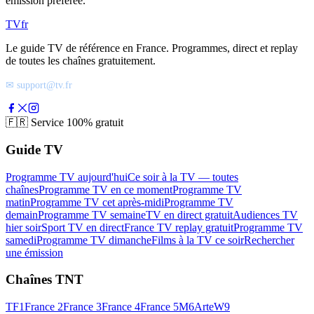
émission préférée.
TV
fr
Le guide TV de référence en France. Programmes, direct et replay
de toutes les chaînes gratuitement.
✉ support@tv.fr
🇫🇷
Service 100% gratuit
Guide TV
Programme TV aujourd'hui
Ce soir à la TV — toutes
chaînes
Programme TV en ce moment
Programme TV
matin
Programme TV cet après-midi
Programme TV
demain
Programme TV semaine
TV en direct gratuit
Audiences TV
hier soir
Sport TV en direct
France TV replay gratuit
Programme TV
samedi
Programme TV dimanche
Films à la TV ce soir
Rechercher
une émission
Chaînes TNT
TF1
France 2
France 3
France 4
France 5
M6
Arte
W9