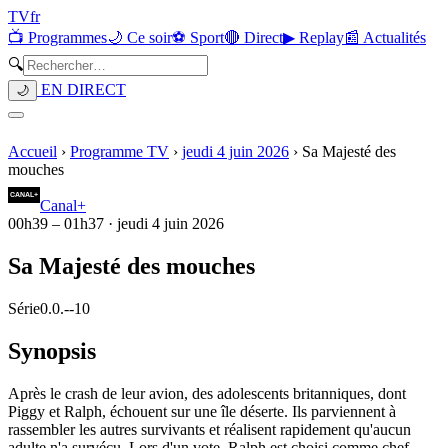
TV
fr
📺 Programmes
🌙 Ce soir
⚽ Sport
🔴 Direct
▶ Replay
📰 Actualités
🔍
EN DIRECT
🌙
Accueil
›
Programme TV
›
jeudi 4 juin 2026
›
Sa Majesté des
mouches
Canal+
00h39
–
01h37
·
jeudi 4 juin 2026
Sa Majesté des mouches
Série
0.0.
-
-10
Synopsis
Après le crash de leur avion, des adolescents britanniques, dont
Piggy et Ralph, échouent sur une île déserte. Ils parviennent à
rassembler les autres survivants et réalisent rapidement qu'aucun
adulte n'a survécu. Lors d'un vote, Ralph est choisi comme chef,