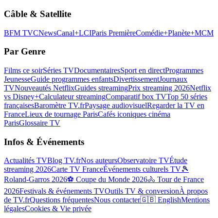
Câble & Satellite
BFM TV
CNews
Canal+
LCI
Paris Première
Comédie+
Planète+
MCM
Par Genre
Films ce soir
Séries TV
Documentaires
Sport en direct
Programmes
Jeunesse
Guide programmes enfants
Divertissement
Journaux
TV
Nouveautés Netflix
Guides streaming
Prix streaming 2026
Netflix
vs Disney+
Calculateur streaming
Comparatif box TV
Top 50 séries
françaises
Baromètre TV.fr
Paysage audiovisuel
Regarder la TV en
France
Lieux de tournage Paris
Cafés iconiques cinéma
Paris
Glossaire TV
Infos & Événements
Actualités TV
Blog TV.fr
Nos auteurs
Observatoire TV
Étude
streaming 2026
Carte TV France
Événements culturels TV
🎾
Roland-Garros 2026
⚽ Coupe du Monde 2026
🚴 Tour de France
2026
Festivals & événements TV
Outils TV & conversion
À propos
de TV.fr
Questions fréquentes
Nous contacter
🇬🇧 English
Mentions
légales
Cookies & Vie privée