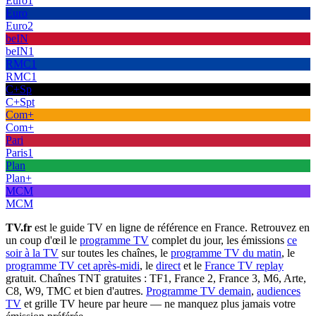
Euro1
Euro
Euro2
beIN
beIN1
RMC1
RMC1
C+Sp
C+Spt
Com+
Com+
Pari
Paris1
Plan
Plan+
MCM
MCM
TV.fr
est le guide TV en ligne de référence en France. Retrouvez en
un coup d'œil le
programme TV
complet du jour, les émissions
ce
soir à la TV
sur toutes les chaînes, le
programme TV du matin
, le
programme TV cet après-midi
, le
direct
et le
France TV replay
gratuit. Chaînes TNT gratuites : TF1, France 2, France 3, M6, Arte,
C8, W9, TMC et bien d'autres.
Programme TV demain
,
audiences
TV
et grille TV heure par heure — ne manquez plus jamais votre