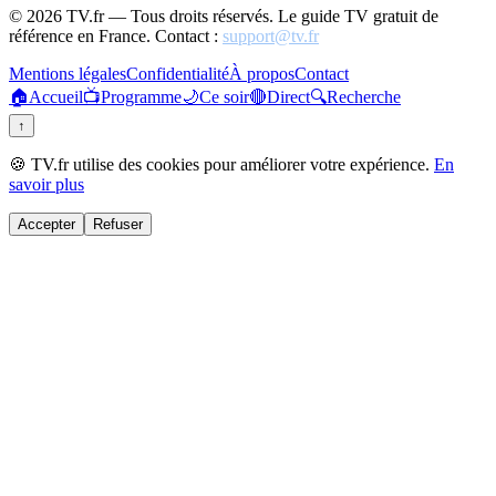
©
2026
TV.fr — Tous droits réservés. Le guide TV gratuit de
référence en France. Contact :
support@tv.fr
Mentions légales
Confidentialité
À propos
Contact
🏠
Accueil
📺
Programme
🌙
Ce soir
🔴
Direct
🔍
Recherche
↑
🍪 TV.fr utilise des cookies pour améliorer votre expérience.
En
savoir plus
Accepter
Refuser