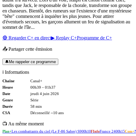
tandis que Jack, le responsable de la chorale, transforme son groupe
en chasseurs. Bientôt, des rumeurs sur l'existence d'une mystérieuse
"bête" commencent à inquiéter les plus jeunes. Pour attirer
d'éventuels secours, les garçons allument un feu de signalisation au
sommet de l'île...
🔴 Regarder
C+
en direct
▶ Replay
C+
Programme de
C+
📤 Partager cette émission
🔔
Me rappeler ce programme
ℹ️ Informations
Chaîne
Canal+
Heure
00h39
–
01h37
Date
jeudi 4 juin 2026
Genre
Série
Durée
58
min
CSA
Déconseillé -
-10
ans
📺 Au même moment
Les combattants du ciel (Le F-86 Sabre) S9
France 24
Plan+
00h10
FInfo
00h15
Com+