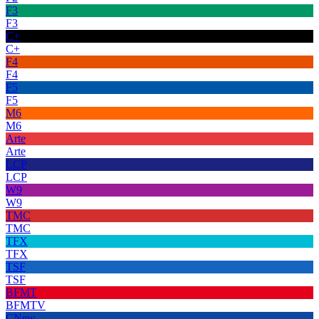
F3
F3
C+
C+
F4
F4
F5
F5
M6
M6
Arte
Arte
LCP
LCP
W9
W9
TMC
TMC
TFX
TFX
TSF
TSF
BFMT
BFMTV
CNew