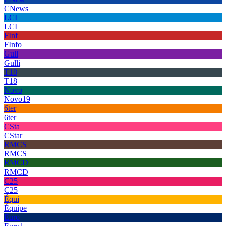
CNews
LCI
LCI
FInf
FInfo
Gull
Gulli
T18
T18
Novo
Novo19
6ter
6ter
CSta
CStar
RMCS
RMCS
RMCD
RMCD
C25
C25
Équi
Équipe
Euro