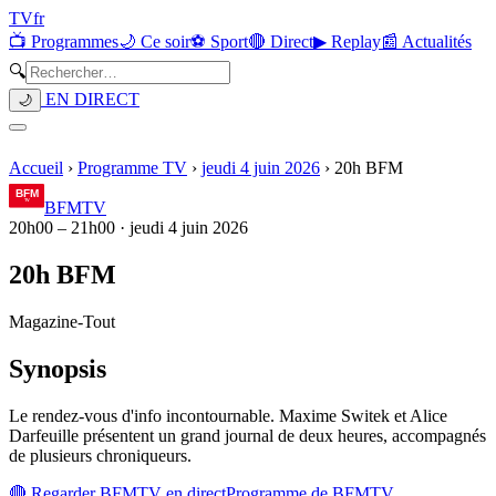
TV
fr
📺 Programmes
🌙 Ce soir
⚽ Sport
🔴 Direct
▶ Replay
📰 Actualités
🔍
EN DIRECT
🌙
Accueil
›
Programme TV
›
jeudi 4 juin 2026
›
20h BFM
BFMTV
20h00
–
21h00
·
jeudi 4 juin 2026
20h BFM
Magazine
-
Tout
Synopsis
Le rendez-vous d'info incontournable. Maxime Switek et Alice
Darfeuille présentent un grand journal de deux heures, accompagnés
de plusieurs chroniqueurs.
🔴 Regarder
BFMTV
en direct
Programme de
BFMTV