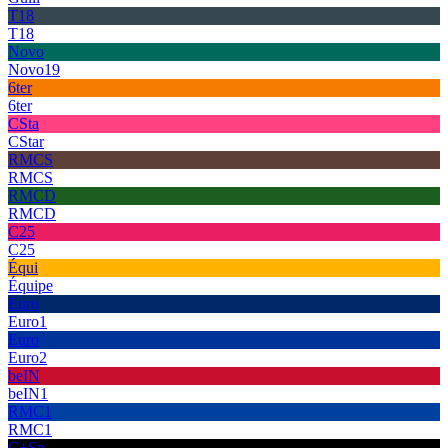
T18
T18
Novo
Novo19
6ter
6ter
CSta
CStar
RMCS
RMCS
RMCD
RMCD
C25
C25
Équi
Équipe
Euro
Euro1
Euro
Euro2
beIN
beIN1
RMC1
RMC1
C+Sp