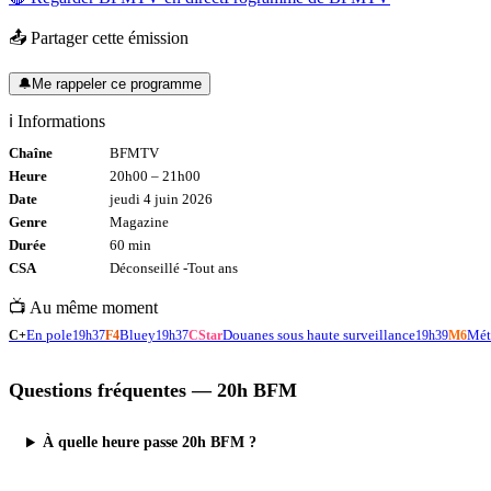
📤 Partager cette émission
🔔
Me rappeler ce programme
ℹ️ Informations
Chaîne
BFMTV
Heure
20h00
–
21h00
Date
jeudi 4 juin 2026
Genre
Magazine
Durée
60
min
CSA
Déconseillé -
Tout
ans
📺 Au même moment
En pole
Bluey
Douanes sous haute surveillance
Mét
C+
19h37
F4
19h37
CStar
19h39
M6
Questions fréquentes —
20h BFM
À quelle heure passe 20h BFM ?