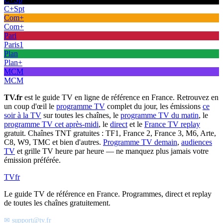
C+Spt
Com+
Com+
Pari
Paris1
Plan
Plan+
MCM
MCM
TV.fr
est le guide TV en ligne de référence en France. Retrouvez en
un coup d'œil le
programme TV
complet du jour, les émissions
ce
soir à la TV
sur toutes les chaînes, le
programme TV du matin
, le
programme TV cet après-midi
, le
direct
et le
France TV replay
gratuit. Chaînes TNT gratuites : TF1, France 2, France 3, M6, Arte,
C8, W9, TMC et bien d'autres.
Programme TV demain
,
audiences
TV
et grille TV heure par heure — ne manquez plus jamais votre
émission préférée.
TV
fr
Le guide TV de référence en France. Programmes, direct et replay
de toutes les chaînes gratuitement.
✉ support@tv.fr