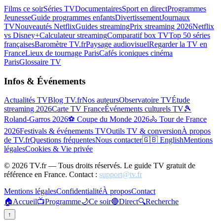
Films ce soir
Séries TV
Documentaires
Sport en direct
Programmes
Jeunesse
Guide programmes enfants
Divertissement
Journaux
TV
Nouveautés Netflix
Guides streaming
Prix streaming 2026
Netflix
vs Disney+
Calculateur streaming
Comparatif box TV
Top 50 séries
françaises
Baromètre TV.fr
Paysage audiovisuel
Regarder la TV en
France
Lieux de tournage Paris
Cafés iconiques cinéma
Paris
Glossaire TV
Infos & Événements
Actualités TV
Blog TV.fr
Nos auteurs
Observatoire TV
Étude
streaming 2026
Carte TV France
Événements culturels TV
🎾
Roland-Garros 2026
⚽ Coupe du Monde 2026
🚴 Tour de France
2026
Festivals & événements TV
Outils TV & conversion
À propos
de TV.fr
Questions fréquentes
Nous contacter
🇬🇧 English
Mentions
légales
Cookies & Vie privée
©
2026
TV.fr — Tous droits réservés. Le guide TV gratuit de
référence en France. Contact :
support@tv.fr
Mentions légales
Confidentialité
À propos
Contact
🏠
Accueil
📺
Programme
🌙
Ce soir
🔴
Direct
🔍
Recherche
↑