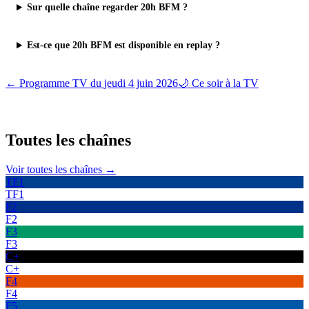
Sur quelle chaîne regarder 20h BFM ?
Est-ce que 20h BFM est disponible en replay ?
← Programme TV du
jeudi 4 juin 2026
🌙 Ce soir à la TV
Toutes les
chaînes
Voir toutes les chaînes →
TF1
TF1
F2
F2
F3
F3
C+
C+
F4
F4
F5