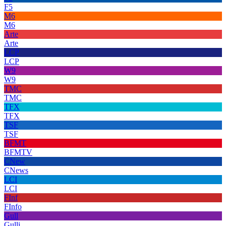
F5
M6
M6
Arte
Arte
LCP
LCP
W9
W9
TMC
TMC
TFX
TFX
TSF
TSF
BFMT
BFMTV
CNew
CNews
LCI
LCI
FInf
FInfo
Gull
Gulli