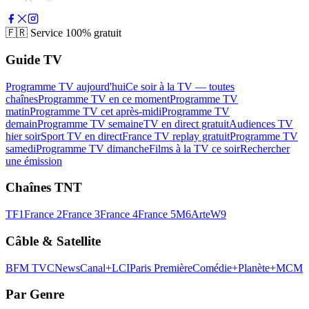
🇫🇷
Service 100% gratuit
Guide TV
Programme TV aujourd'hui
Ce soir à la TV — toutes
chaînes
Programme TV en ce moment
Programme TV
matin
Programme TV cet après-midi
Programme TV
demain
Programme TV semaine
TV en direct gratuit
Audiences TV
hier soir
Sport TV en direct
France TV replay gratuit
Programme TV
samedi
Programme TV dimanche
Films à la TV ce soir
Rechercher
une émission
Chaînes TNT
TF1
France 2
France 3
France 4
France 5
M6
Arte
W9
Câble & Satellite
BFM TV
CNews
Canal+
LCI
Paris Première
Comédie+
Planète+
MCM
Par Genre