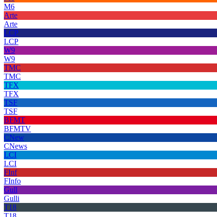
M6
Arte
Arte
LCP
LCP
W9
W9
TMC
TMC
TFX
TFX
TSF
TSF
BFMT
BFMTV
CNew
CNews
LCI
LCI
FInf
FInfo
Gull
Gulli
T18
T18