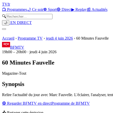
TV
fr
📺 Programmes
🌙 Ce soir
⚽ Sport
🔴 Direct
▶ Replay
📰 Actualités
🔍
EN DIRECT
🌙
Accueil
›
Programme TV
›
jeudi 4 juin 2026
›
60 Minutes Fauvelle
BFMTV
19h00
–
20h00
·
jeudi 4 juin 2026
60 Minutes Fauvelle
Magazine
-
Tout
Synopsis
Relire l'actualité du jour avec Marc Fauvelle. L'éclairer, l'analyser, ten
🔴 Regarder
BFMTV
en direct
Programme de
BFMTV
📤 Partager cette émission