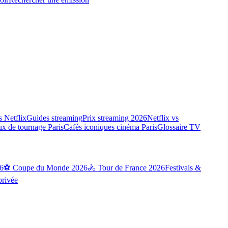
 Netflix
Guides streaming
Prix streaming 2026
Netflix vs
ux de tournage Paris
Cafés iconiques cinéma Paris
Glossaire TV
6
⚽ Coupe du Monde 2026
🚴 Tour de France 2026
Festivals &
privée