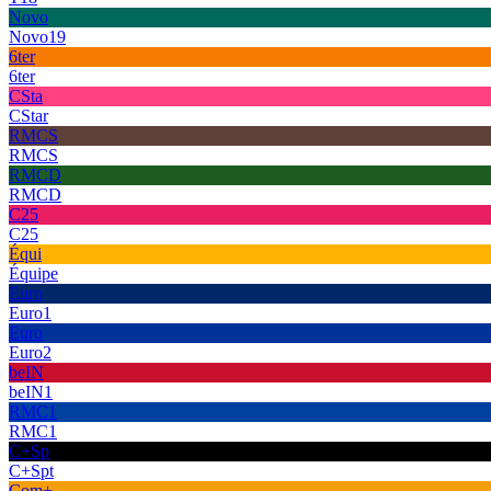
Novo
Novo19
6ter
6ter
CSta
CStar
RMCS
RMCS
RMCD
RMCD
C25
C25
Équi
Équipe
Euro
Euro1
Euro
Euro2
beIN
beIN1
RMC1
RMC1
C+Sp
C+Spt
Com+