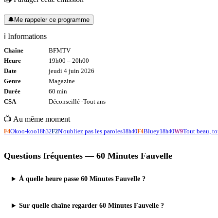
🔔
Me rappeler ce programme
ℹ️ Informations
Chaîne
BFMTV
Heure
19h00
–
20h00
Date
jeudi 4 juin 2026
Genre
Magazine
Durée
60
min
CSA
Déconseillé -
Tout
ans
📺 Au même moment
Okoo-koo
N'oubliez pas les paroles
Bluey
Tout beau, to
F4
18h32
F2
18h40
F4
18h40
W9
Questions fréquentes —
60 Minutes Fauvelle
À quelle heure passe 60 Minutes Fauvelle ?
Sur quelle chaîne regarder 60 Minutes Fauvelle ?