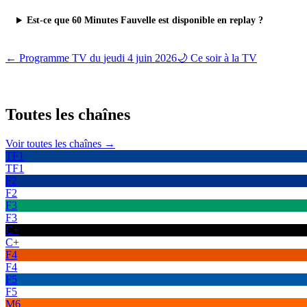
Est-ce que 60 Minutes Fauvelle est disponible en replay ?
← Programme TV du
jeudi 4 juin 2026
🌙 Ce soir à la TV
Toutes les
chaînes
Voir toutes les chaînes →
TF1
TF1
F2
F2
F3
F3
C+
C+
F4
F4
F5
F5
M6