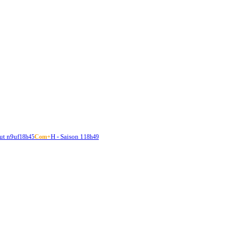
ut n9uf
H - Saison 1
18h45
Com+
18h49