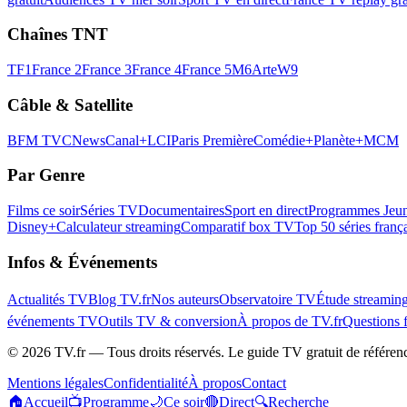
Chaînes TNT
TF1
France 2
France 3
France 4
France 5
M6
Arte
W9
Câble & Satellite
BFM TV
CNews
Canal+
LCI
Paris Première
Comédie+
Planète+
MCM
Par Genre
Films ce soir
Séries TV
Documentaires
Sport en direct
Programmes Jeun
Disney+
Calculateur streaming
Comparatif box TV
Top 50 séries franç
Infos & Événements
Actualités TV
Blog TV.fr
Nos auteurs
Observatoire TV
Étude streamin
événements TV
Outils TV & conversion
À propos de TV.fr
Questions 
©
2026
TV.fr — Tous droits réservés. Le guide TV gratuit de référen
Mentions légales
Confidentialité
À propos
Contact
🏠
Accueil
📺
Programme
🌙
Ce soir
🔴
Direct
🔍
Recherche