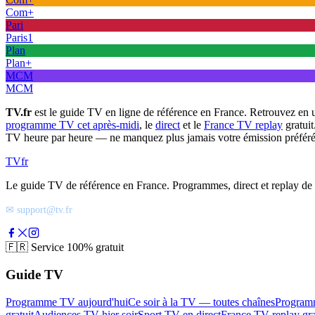
Com+
Pari
Paris1
Plan
Plan+
MCM
MCM
TV.fr
est le guide TV en ligne de référence en France. Retrouvez en 
programme TV cet après-midi
, le
direct
et le
France TV replay
gratuit
TV heure par heure — ne manquez plus jamais votre émission préféré
TV
fr
Le guide TV de référence en France. Programmes, direct et replay de t
✉ support@tv.fr
🇫🇷
Service 100% gratuit
Guide TV
Programme TV aujourd'hui
Ce soir à la TV — toutes chaînes
Program
gratuit
Audiences TV hier soir
Sport TV en direct
France TV replay gra