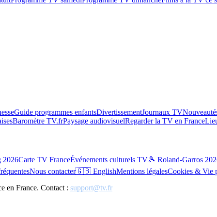
esse
Guide programmes enfants
Divertissement
Journaux TV
Nouveautés
aises
Baromètre TV.fr
Paysage audiovisuel
Regarder la TV en France
Lie
g 2026
Carte TV France
Événements culturels TV
🎾 Roland-Garros 202
fréquentes
Nous contacter
🇬🇧 English
Mentions légales
Cookies & Vie 
ce en France. Contact :
support@tv.fr