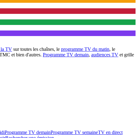
à la TV
sur toutes les chaînes, le
programme TV du matin
, le
 TMC et bien d'autres.
Programme TV demain
,
audiences TV
et grille
idi
Programme TV demain
Programme TV semaine
TV en direct
oir
Rechercher une émission