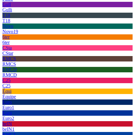
Gull
Gulli
T18
T18
Novo
Novo19
6ter
6ter
CSta
CStar
RMCS
RMCS
RMCD
RMCD
C25
C25
Équi
Équipe
Euro
Euro1
Euro
Euro2
beIN
beIN1
RMC1