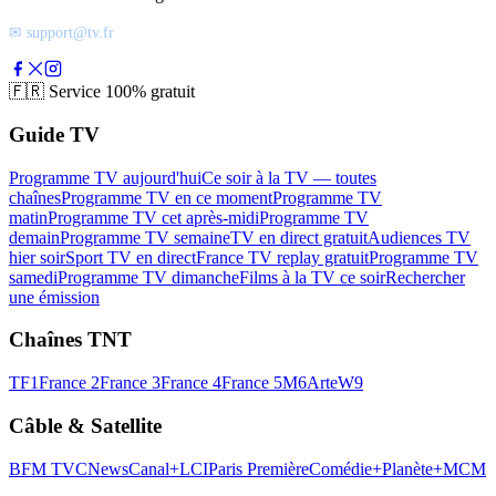
✉ support@tv.fr
🇫🇷
Service 100% gratuit
Guide TV
Programme TV aujourd'hui
Ce soir à la TV — toutes
chaînes
Programme TV en ce moment
Programme TV
matin
Programme TV cet après-midi
Programme TV
demain
Programme TV semaine
TV en direct gratuit
Audiences TV
hier soir
Sport TV en direct
France TV replay gratuit
Programme TV
samedi
Programme TV dimanche
Films à la TV ce soir
Rechercher
une émission
Chaînes TNT
TF1
France 2
France 3
France 4
France 5
M6
Arte
W9
Câble & Satellite
BFM TV
CNews
Canal+
LCI
Paris Première
Comédie+
Planète+
MCM