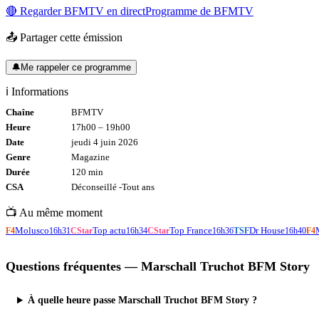
🔴 Regarder
BFMTV
en direct
Programme de
BFMTV
📤 Partager cette émission
🔔
Me rappeler ce programme
ℹ️ Informations
Chaîne
BFMTV
Heure
17h00
–
19h00
Date
jeudi 4 juin 2026
Genre
Magazine
Durée
120
min
CSA
Déconseillé -
Tout
ans
📺 Au même moment
Molusco
Top actu
Top France
Dr House
F4
16h31
CStar
16h34
CStar
16h36
TSF
16h40
F4
Questions fréquentes —
Marschall Truchot BFM Story
À quelle heure passe Marschall Truchot BFM Story ?