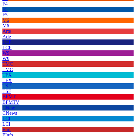
F4
F5
F5
M6
M6
Arte
Arte
LCP
LCP
W9
W9
TMC
TMC
TFX
TFX
TSF
TSF
BFMT
BFMTV
CNew
CNews
LCI
LCI
FInf
FInfo