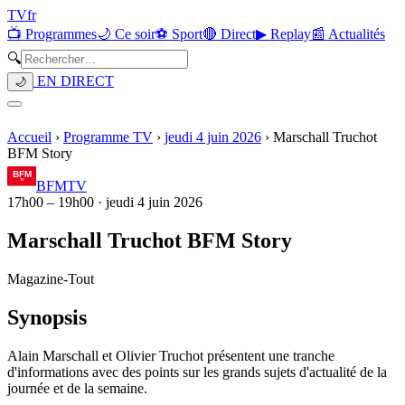
TV
fr
📺 Programmes
🌙 Ce soir
⚽ Sport
🔴 Direct
▶ Replay
📰 Actualités
🔍
EN DIRECT
🌙
Accueil
›
Programme TV
›
jeudi 4 juin 2026
›
Marschall Truchot
BFM Story
BFMTV
17h00
–
19h00
·
jeudi 4 juin 2026
Marschall Truchot BFM Story
Magazine
-
Tout
Synopsis
Alain Marschall et Olivier Truchot présentent une tranche
d'informations avec des points sur les grands sujets d'actualité de la
journée et de la semaine.