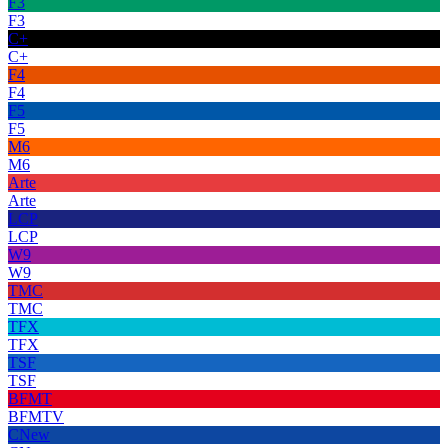
F3
F3
C+
C+
F4
F4
F5
F5
M6
M6
Arte
Arte
LCP
LCP
W9
W9
TMC
TMC
TFX
TFX
TSF
TSF
BFMT
BFMTV
CNew