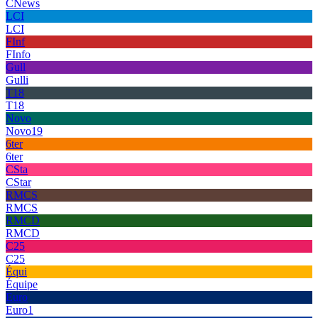
CNews
LCI
LCI
FInf
FInfo
Gull
Gulli
T18
T18
Novo
Novo19
6ter
6ter
CSta
CStar
RMCS
RMCS
RMCD
RMCD
C25
C25
Équi
Équipe
Euro
Euro1