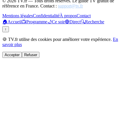
©
2026
TV.fr — Tous droits réservés. Le guide TV gratuit de
référence en France. Contact :
support@tv.fr
Mentions légales
Confidentialité
À propos
Contact
🏠
Accueil
📺
Programme
🌙
Ce soir
🔴
Direct
🔍
Recherche
↑
🍪 TV.fr utilise des cookies pour améliorer votre expérience.
En
savoir plus
Accepter
Refuser