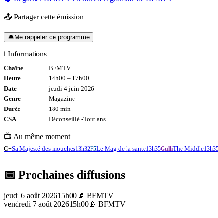
📤 Partager cette émission
🔔
Me rappeler ce programme
ℹ️ Informations
Chaîne
BFMTV
Heure
14h00
–
17h00
Date
jeudi 4 juin 2026
Genre
Magazine
Durée
180
min
CSA
Déconseillé -
Tout
ans
📺 Au même moment
Sa Majesté des mouches
Le Mag de la santé
The Middle
C+
13h32
F5
13h35
Gulli
13h3
📅 Prochaines diffusions
jeudi 6 août 2026
15h00
📡
BFMTV
vendredi 7 août 2026
15h00
📡
BFMTV