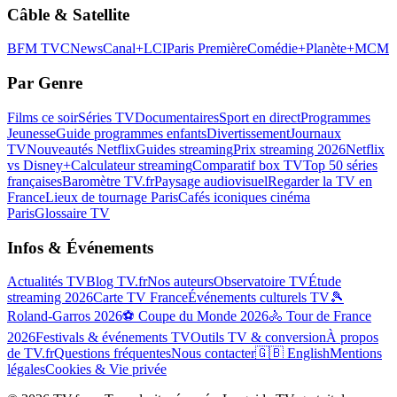
Câble & Satellite
BFM TV
CNews
Canal+
LCI
Paris Première
Comédie+
Planète+
MCM
Par Genre
Films ce soir
Séries TV
Documentaires
Sport en direct
Programmes
Jeunesse
Guide programmes enfants
Divertissement
Journaux
TV
Nouveautés Netflix
Guides streaming
Prix streaming 2026
Netflix
vs Disney+
Calculateur streaming
Comparatif box TV
Top 50 séries
françaises
Baromètre TV.fr
Paysage audiovisuel
Regarder la TV en
France
Lieux de tournage Paris
Cafés iconiques cinéma
Paris
Glossaire TV
Infos & Événements
Actualités TV
Blog TV.fr
Nos auteurs
Observatoire TV
Étude
streaming 2026
Carte TV France
Événements culturels TV
🎾
Roland-Garros 2026
⚽ Coupe du Monde 2026
🚴 Tour de France
2026
Festivals & événements TV
Outils TV & conversion
À propos
de TV.fr
Questions fréquentes
Nous contacter
🇬🇧 English
Mentions
légales
Cookies & Vie privée