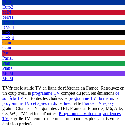
Euro
Euro2
beIN
beIN1
RMC1
RMC1
C+Sp
C+Spt
Com+
Com+
Pari
Paris1
Plan
Plan+
MCM
MCM
TV.fr
est le guide TV en ligne de référence en France. Retrouvez en
un coup d'œil le
programme TV
complet du jour, les émissions
ce
soir à la TV
sur toutes les chaînes, le
programme TV du matin
, le
programme TV cet après-midi
, le
direct
et le
France TV replay
gratuit. Chaînes TNT gratuites : TF1, France 2, France 3, M6, Arte,
C8, W9, TMC et bien d'autres.
Programme TV demain
,
audiences
TV
et grille TV heure par heure — ne manquez plus jamais votre
émission préférée.