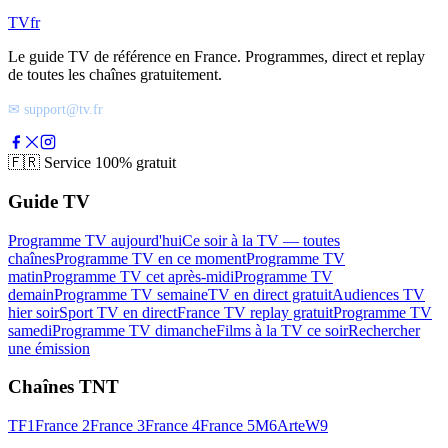
TV
fr
Le guide TV de référence en France. Programmes, direct et replay
de toutes les chaînes gratuitement.
✉ support@tv.fr
🇫🇷
Service 100% gratuit
Guide TV
Programme TV aujourd'hui
Ce soir à la TV — toutes
chaînes
Programme TV en ce moment
Programme TV
matin
Programme TV cet après-midi
Programme TV
demain
Programme TV semaine
TV en direct gratuit
Audiences TV
hier soir
Sport TV en direct
France TV replay gratuit
Programme TV
samedi
Programme TV dimanche
Films à la TV ce soir
Rechercher
une émission
Chaînes TNT
TF1
France 2
France 3
France 4
France 5
M6
Arte
W9