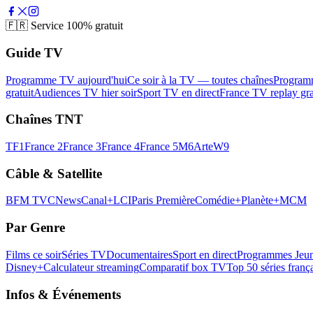
🇫🇷
Service 100% gratuit
Guide TV
Programme TV aujourd'hui
Ce soir à la TV — toutes chaînes
Program
gratuit
Audiences TV hier soir
Sport TV en direct
France TV replay gra
Chaînes TNT
TF1
France 2
France 3
France 4
France 5
M6
Arte
W9
Câble & Satellite
BFM TV
CNews
Canal+
LCI
Paris Première
Comédie+
Planète+
MCM
Par Genre
Films ce soir
Séries TV
Documentaires
Sport en direct
Programmes Jeun
Disney+
Calculateur streaming
Comparatif box TV
Top 50 séries franç
Infos & Événements