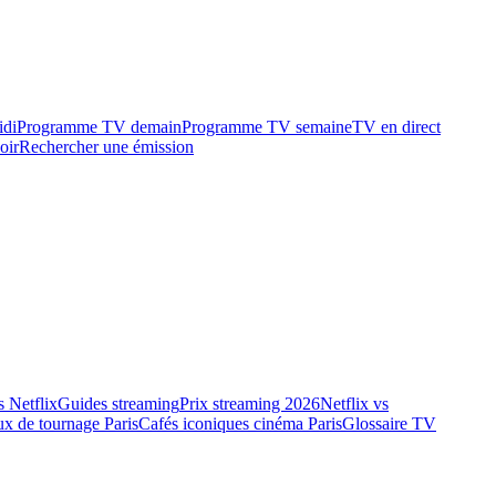
idi
Programme TV demain
Programme TV semaine
TV en direct
oir
Rechercher une émission
 Netflix
Guides streaming
Prix streaming 2026
Netflix vs
ux de tournage Paris
Cafés iconiques cinéma Paris
Glossaire TV