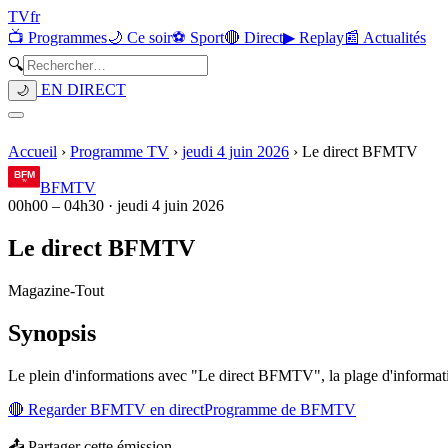
TV
fr
📺 Programmes
🌙 Ce soir
⚽ Sport
🔴 Direct
▶ Replay
📰 Actualités
🔍
EN DIRECT
🌙
Accueil
›
Programme TV
›
jeudi 4 juin 2026
›
Le direct BFMTV
BFMTV
00h00
–
04h30
·
jeudi 4 juin 2026
Le direct BFMTV
Magazine
-
Tout
Synopsis
Le plein d'informations avec "Le direct BFMTV", la plage d'informat
🔴 Regarder
BFMTV
en direct
Programme de
BFMTV
📤 Partager cette émission