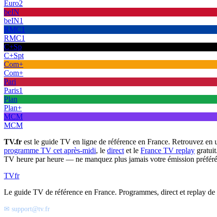
Euro2
beIN
beIN1
RMC1
RMC1
C+Sp
C+Spt
Com+
Com+
Pari
Paris1
Plan
Plan+
MCM
MCM
TV.fr
est le guide TV en ligne de référence en France. Retrouvez en 
programme TV cet après-midi
, le
direct
et le
France TV replay
gratuit
TV heure par heure — ne manquez plus jamais votre émission préféré
TV
fr
Le guide TV de référence en France. Programmes, direct et replay de t
✉ support@tv.fr