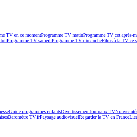
me TV en ce moment
Programme TV matin
Programme TV cet après-m
tuit
Programme TV samedi
Programme TV dimanche
Films à la TV ce s
esse
Guide programmes enfants
Divertissement
Journaux TV
Nouveautés
aises
Baromètre TV.fr
Paysage audiovisuel
Regarder la TV en France
Lie