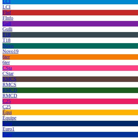
LCI
LCI
FInf
FInfo
Gull
Gulli
T18
T18
Novo
Novo19
6ter
6ter
CSta
CStar
RMCS
RMCS
RMCD
RMCD
C25
C25
Équi
Équipe
Euro
Euro1
Euro