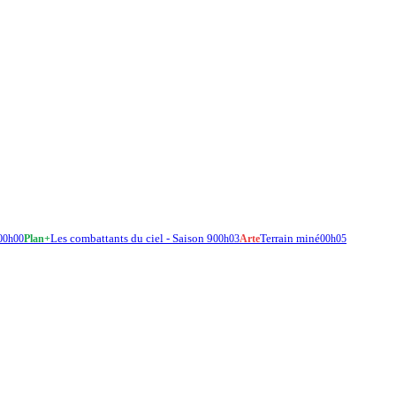
Les combattants du ciel - Saison 9
Terrain miné
00h00
Plan+
00h03
Arte
00h05