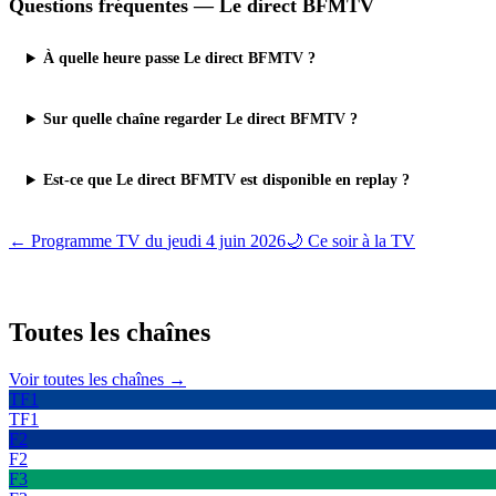
Questions fréquentes —
Le direct BFMTV
À quelle heure passe Le direct BFMTV ?
Sur quelle chaîne regarder Le direct BFMTV ?
Est-ce que Le direct BFMTV est disponible en replay ?
← Programme TV du
jeudi 4 juin 2026
🌙 Ce soir à la TV
Toutes les
chaînes
Voir toutes les chaînes →
TF1
TF1
F2
F2
F3