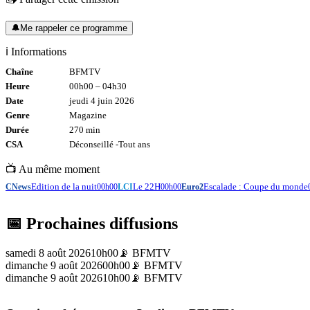
🔔
Me rappeler ce programme
ℹ️ Informations
Chaîne
BFMTV
Heure
00h00
–
04h30
Date
jeudi 4 juin 2026
Genre
Magazine
Durée
270
min
CSA
Déconseillé -
Tout
ans
📺 Au même moment
Edition de la nuit
Le 22H
Escalade : Coupe du monde
CNews
00h00
LCI
00h00
Euro2
📅 Prochaines diffusions
samedi 8 août 2026
10h00
📡
BFMTV
dimanche 9 août 2026
00h00
📡
BFMTV
dimanche 9 août 2026
10h00
📡
BFMTV