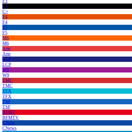
F3
C+
C+
F4
F4
F5
F5
M6
M6
Arte
Arte
LCP
LCP
W9
W9
TMC
TMC
TFX
TFX
TSF
TSF
BFMT
BFMTV
CNew
CNews