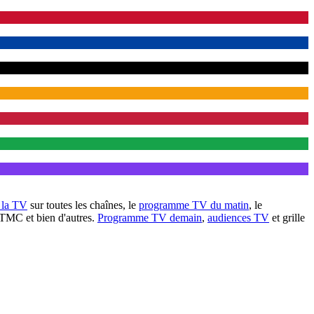
à la TV
sur toutes les chaînes, le
programme TV du matin
, le
 TMC et bien d'autres.
Programme TV demain
,
audiences TV
et grille