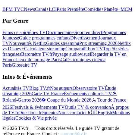
BFM TV
CNews
Canal+
LCI
Paris Première
Comédie+
Planète+
MCM
Par Genre
Films ce soir
Séries TV
Documentaires
Sport en direct
Programmes
Jeunesse
Guide programmes enfants
Divertissement
Journaux
TV
Nouveautés Netflix
Guides streaming
Prix streaming 2026
Netflix
vs Disney+
Calculateur streaming
Comparatif box TV
Top 50 séries
françaises
Baromètre TV.fr
Paysage audiovisuel
Regarder la TV en
France
Lieux de tournage Paris
Cafés iconiques cinéma
Paris
Glossaire TV
Infos & Événements
Actualités TV
Blog TV.fr
Nos auteurs
Observatoire TV
Étude
streaming 2026
Carte TV France
Événements culturels TV
🎾
Roland-Garros 2026
⚽ Coupe du Monde 2026
🚴 Tour de France
2026
Festivals & événements TV
Outils TV & conversion
À propos
de TV.fr
Questions fréquentes
Nous contacter
🇬🇧 English
Mentions
légales
Cookies & Vie privée
©
2026
TV.fr — Tous droits réservés. Le guide TV gratuit de
référence en France. Contact :
support@tv.fr