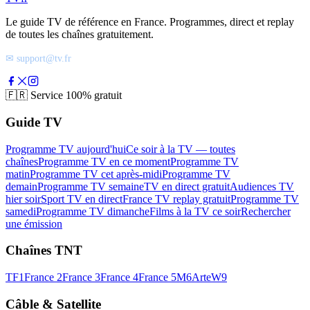
Le guide TV de référence en France. Programmes, direct et replay
de toutes les chaînes gratuitement.
✉ support@tv.fr
🇫🇷
Service 100% gratuit
Guide TV
Programme TV aujourd'hui
Ce soir à la TV — toutes
chaînes
Programme TV en ce moment
Programme TV
matin
Programme TV cet après-midi
Programme TV
demain
Programme TV semaine
TV en direct gratuit
Audiences TV
hier soir
Sport TV en direct
France TV replay gratuit
Programme TV
samedi
Programme TV dimanche
Films à la TV ce soir
Rechercher
une émission
Chaînes TNT
TF1
France 2
France 3
France 4
France 5
M6
Arte
W9
Câble & Satellite