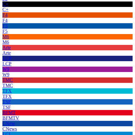
C+
C+
F4
F4
F5
F5
M6
M6
Arte
Arte
LCP
LCP
W9
W9
TMC
TMC
TFX
TFX
TSF
TSF
BFMT
BFMTV
CNew
CNews
LCI