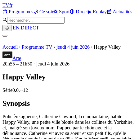
TV
fr
📺 Programmes
🌙 Ce soir
⚽ Sport
🔴 Direct
▶ Replay
📰 Actualités
🔍
EN DIRECT
🌙
Accueil
›
Programme TV
›
jeudi 4 juin 2026
›
Happy Valley
Arte
20h55
–
21h50
·
jeudi 4 juin 2026
Happy Valley
Série
0.0.
-
-12
Synopsis
Policière aguerrie, Catherine Cawood, la cinquantaine, habite
Happy Valley, une petite ville blottie dans les collines du Yorkshire,
et, malgré son joyeux nom, frappée par le chômage et la
délinquance. Catherine vit avec sa soeur et son petit-fils, qu'elle
élève seule depuis la mort de sa fille. Kevin Weatherill, comptable