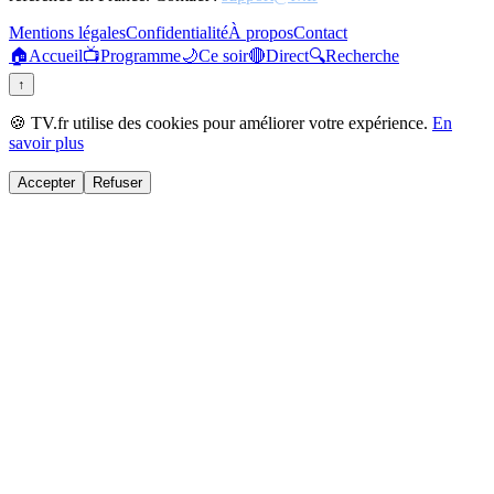
Mentions légales
Confidentialité
À propos
Contact
🏠
Accueil
📺
Programme
🌙
Ce soir
🔴
Direct
🔍
Recherche
↑
🍪 TV.fr utilise des cookies pour améliorer votre expérience.
En
savoir plus
Accepter
Refuser