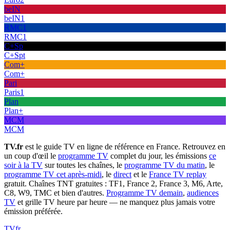
beIN
beIN1
RMC1
RMC1
C+Sp
C+Spt
Com+
Com+
Pari
Paris1
Plan
Plan+
MCM
MCM
TV.fr
est le guide TV en ligne de référence en France. Retrouvez en
un coup d'œil le
programme TV
complet du jour, les émissions
ce
soir à la TV
sur toutes les chaînes, le
programme TV du matin
, le
programme TV cet après-midi
, le
direct
et le
France TV replay
gratuit. Chaînes TNT gratuites : TF1, France 2, France 3, M6, Arte,
C8, W9, TMC et bien d'autres.
Programme TV demain
,
audiences
TV
et grille TV heure par heure — ne manquez plus jamais votre
émission préférée.
TV
fr