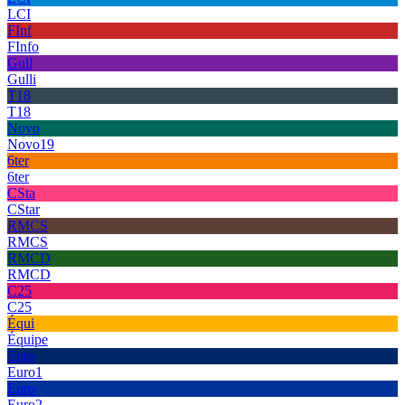
LCI
FInf
FInfo
Gull
Gulli
T18
T18
Novo
Novo19
6ter
6ter
CSta
CStar
RMCS
RMCS
RMCD
RMCD
C25
C25
Équi
Équipe
Euro
Euro1
Euro
Euro2