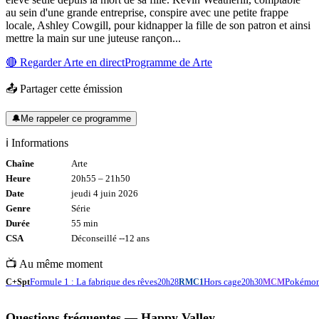
au sein d'une grande entreprise, conspire avec une petite frappe
locale, Ashley Cowgill, pour kidnapper la fille de son patron et ainsi
mettre la main sur une juteuse rançon...
🔴 Regarder
Arte
en direct
Programme de
Arte
📤 Partager cette émission
🔔
Me rappeler ce programme
ℹ️ Informations
Chaîne
Arte
Heure
20h55
–
21h50
Date
jeudi 4 juin 2026
Genre
Série
Durée
55
min
CSA
Déconseillé -
-12
ans
📺 Au même moment
Formule 1 : La fabrique des rêves
Hors cage
Pokémon 
C+Spt
20h28
RMC1
20h30
MCM
Questions fréquentes —
Happy Valley