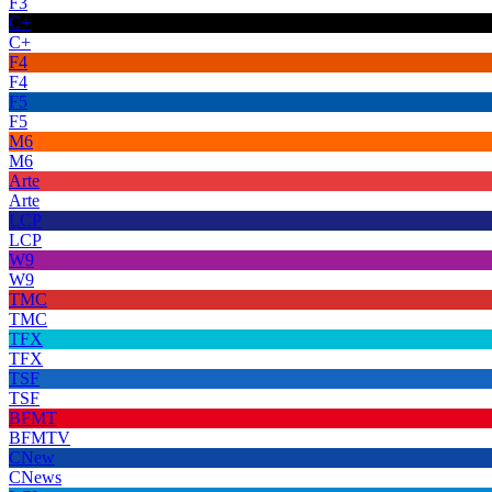
F3
C+
C+
F4
F4
F5
F5
M6
M6
Arte
Arte
LCP
LCP
W9
W9
TMC
TMC
TFX
TFX
TSF
TSF
BFMT
BFMTV
CNew
CNews