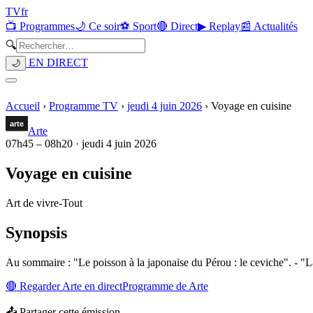
TV
fr
📺 Programmes
🌙 Ce soir
⚽ Sport
🔴 Direct
▶ Replay
📰 Actualités
🔍
EN DIRECT
🌙
Accueil
›
Programme TV
›
jeudi 4 juin 2026
›
Voyage en cuisine
Arte
07h45
–
08h20
·
jeudi 4 juin 2026
Voyage en cuisine
Art de vivre
-
Tout
Synopsis
Au sommaire : "Le poisson à la japonaise du Pérou : le ceviche". - "L
🔴 Regarder
Arte
en direct
Programme de
Arte
📤 Partager cette émission