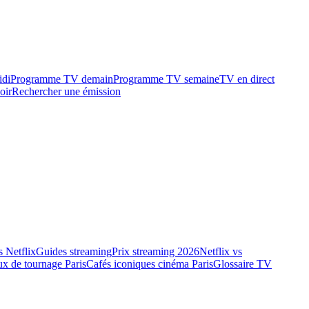
idi
Programme TV demain
Programme TV semaine
TV en direct
oir
Rechercher une émission
 Netflix
Guides streaming
Prix streaming 2026
Netflix vs
ux de tournage Paris
Cafés iconiques cinéma Paris
Glossaire TV