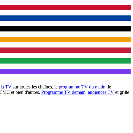
à la TV
sur toutes les chaînes, le
programme TV du matin
, le
 TMC et bien d'autres.
Programme TV demain
,
audiences TV
et grille