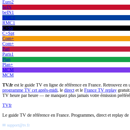
Euro2
beIN
beIN1
RMC1
RMC1
C+Sp
C+Spt
Com+
Com+
Pari
Paris1
Plan
Plan+
MCM
MCM
TV.fr
est le guide TV en ligne de référence en France. Retrouvez en 
programme TV cet après-midi
, le
direct
et le
France TV replay
gratuit
TV heure par heure — ne manquez plus jamais votre émission préféré
TV
fr
Le guide TV de référence en France. Programmes, direct et replay de t
✉ support@tv.fr