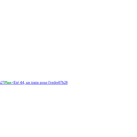
Eté 44, un train pour l'enfer
h27
Plan+
07h28