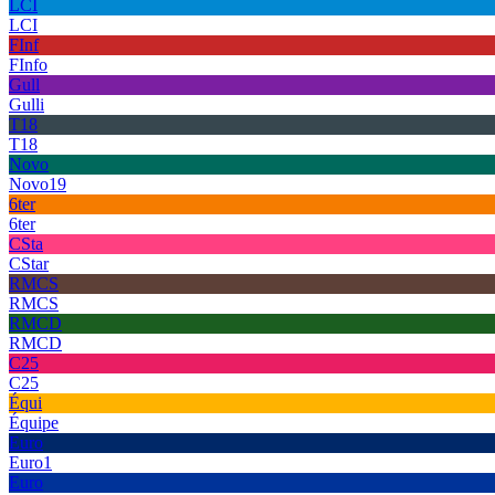
LCI
LCI
FInf
FInfo
Gull
Gulli
T18
T18
Novo
Novo19
6ter
6ter
CSta
CStar
RMCS
RMCS
RMCD
RMCD
C25
C25
Équi
Équipe
Euro
Euro1
Euro