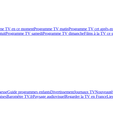
me TV en ce moment
Programme TV matin
Programme TV cet après-m
tuit
Programme TV samedi
Programme TV dimanche
Films à la TV ce s
esse
Guide programmes enfants
Divertissement
Journaux TV
Nouveautés
aises
Baromètre TV.fr
Paysage audiovisuel
Regarder la TV en France
Lie