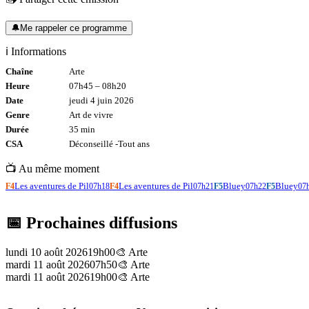
🔔
Me rappeler ce programme
ℹ️ Informations
Chaîne
Arte
Heure
07h45
–
08h20
Date
jeudi 4 juin 2026
Genre
Art de vivre
Durée
35
min
CSA
Déconseillé -
Tout
ans
📺 Au même moment
Les aventures de Pil
Les aventures de Pil
Bluey
Bluey
F4
07h18
F4
07h21
F5
07h22
F5
07
📅 Prochaines diffusions
lundi 10 août 2026
19h00
🎨
Arte
mardi 11 août 2026
07h50
🎨
Arte
mardi 11 août 2026
19h00
🎨
Arte