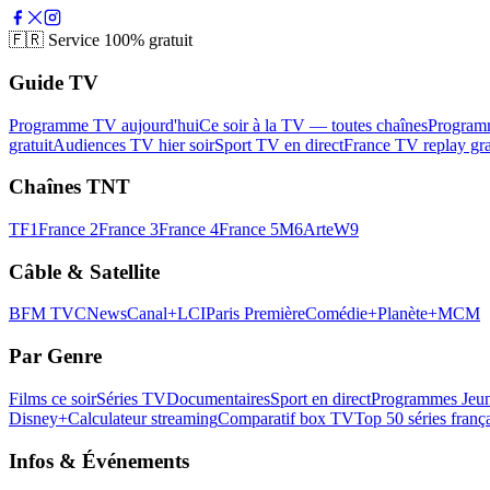
🇫🇷
Service 100% gratuit
Guide TV
Programme TV aujourd'hui
Ce soir à la TV — toutes chaînes
Program
gratuit
Audiences TV hier soir
Sport TV en direct
France TV replay gra
Chaînes TNT
TF1
France 2
France 3
France 4
France 5
M6
Arte
W9
Câble & Satellite
BFM TV
CNews
Canal+
LCI
Paris Première
Comédie+
Planète+
MCM
Par Genre
Films ce soir
Séries TV
Documentaires
Sport en direct
Programmes Jeun
Disney+
Calculateur streaming
Comparatif box TV
Top 50 séries franç
Infos & Événements