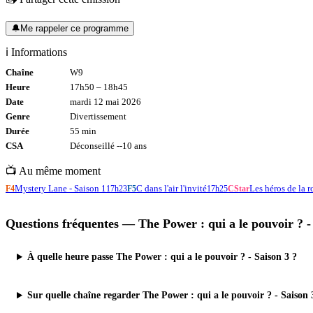
🔔
Me rappeler ce programme
ℹ️ Informations
Chaîne
W9
Heure
17h50
–
18h45
Date
mardi 12 mai 2026
Genre
Divertissement
Durée
55
min
CSA
Déconseillé -
-10
ans
📺 Au même moment
Mystery Lane - Saison 1
C dans l'air l'invité
Les héros de la r
F4
17h23
F5
17h25
CStar
Questions fréquentes —
The Power : qui a le pouvoir ? -
À quelle heure passe The Power : qui a le pouvoir ? - Saison 3 ?
Sur quelle chaîne regarder The Power : qui a le pouvoir ? - Saison 