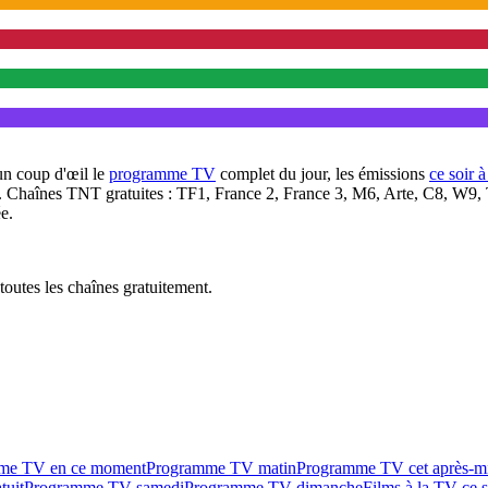
un coup d'œil le
programme TV
complet du jour, les émissions
ce soir 
. Chaînes TNT gratuites : TF1, France 2, France 3, M6, Arte, C8, W9,
e.
outes les chaînes gratuitement.
me TV en ce moment
Programme TV matin
Programme TV cet après-m
tuit
Programme TV samedi
Programme TV dimanche
Films à la TV ce s