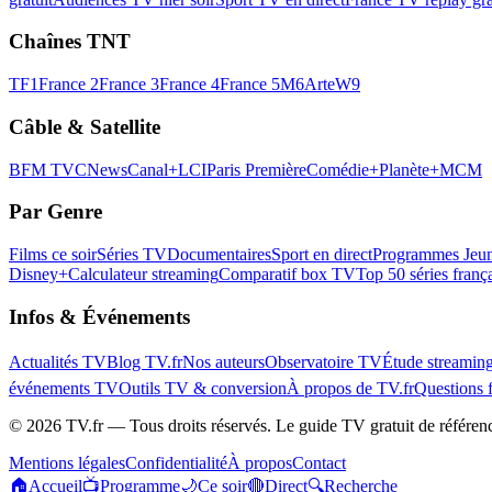
Chaînes TNT
TF1
France 2
France 3
France 4
France 5
M6
Arte
W9
Câble & Satellite
BFM TV
CNews
Canal+
LCI
Paris Première
Comédie+
Planète+
MCM
Par Genre
Films ce soir
Séries TV
Documentaires
Sport en direct
Programmes Jeun
Disney+
Calculateur streaming
Comparatif box TV
Top 50 séries franç
Infos & Événements
Actualités TV
Blog TV.fr
Nos auteurs
Observatoire TV
Étude streamin
événements TV
Outils TV & conversion
À propos de TV.fr
Questions 
©
2026
TV.fr — Tous droits réservés. Le guide TV gratuit de référen
Mentions légales
Confidentialité
À propos
Contact
🏠
Accueil
📺
Programme
🌙
Ce soir
🔴
Direct
🔍
Recherche