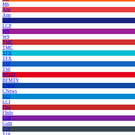
M6
Arte
Arte
LCP
LCP
W9
W9
TMC
TMC
TFX
TFX
TSF
TSF
BFMT
BFMTV
CNew
CNews
LCI
LCI
FInf
FInfo
Gull
Gulli
T18
T18