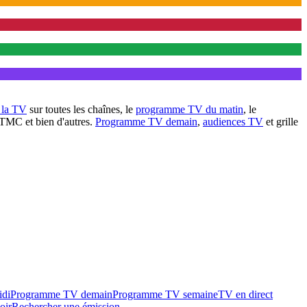
à la TV
sur toutes les chaînes, le
programme TV du matin
, le
 TMC et bien d'autres.
Programme TV demain
,
audiences TV
et grille
idi
Programme TV demain
Programme TV semaine
TV en direct
oir
Rechercher une émission