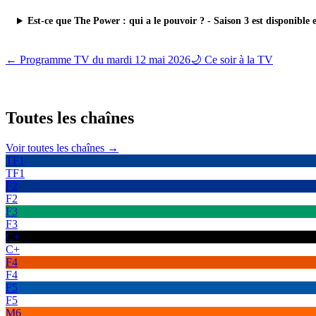
Est-ce que The Power : qui a le pouvoir ? - Saison 3 est disponible 
← Programme TV du
mardi 12 mai 2026
🌙 Ce soir à la TV
Toutes les
chaînes
Voir toutes les chaînes →
TF1
TF1
F2
F2
F3
F3
C+
C+
F4
F4
F5
F5
M6