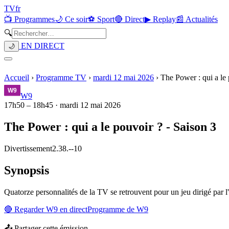
TV
fr
📺 Programmes
🌙 Ce soir
⚽ Sport
🔴 Direct
▶ Replay
📰 Actualités
🔍
EN DIRECT
🌙
Accueil
›
Programme TV
›
mardi 12 mai 2026
›
The Power : qui a le 
W9
17h50
–
18h45
·
mardi 12 mai 2026
The Power : qui a le pouvoir ? - Saison 3
Divertissement
2.38.
-
-10
Synopsis
Quatorze personnalités de la TV se retrouvent pour un jeu dirigé par 
🔴 Regarder
W9
en direct
Programme de
W9
📤 Partager cette émission