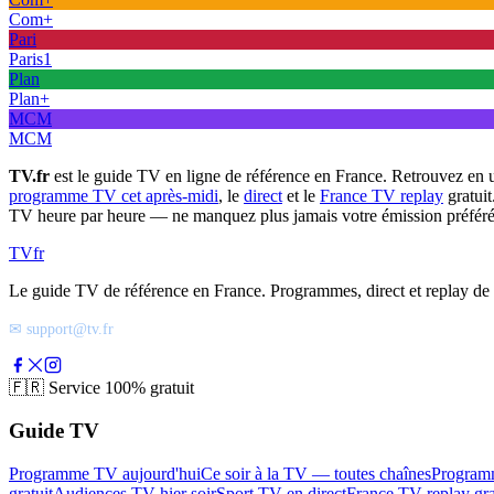
Com+
Pari
Paris1
Plan
Plan+
MCM
MCM
TV.fr
est le guide TV en ligne de référence en France. Retrouvez en 
programme TV cet après-midi
, le
direct
et le
France TV replay
gratuit
TV heure par heure — ne manquez plus jamais votre émission préféré
TV
fr
Le guide TV de référence en France. Programmes, direct et replay de t
✉ support@tv.fr
🇫🇷
Service 100% gratuit
Guide TV
Programme TV aujourd'hui
Ce soir à la TV — toutes chaînes
Program
gratuit
Audiences TV hier soir
Sport TV en direct
France TV replay gra