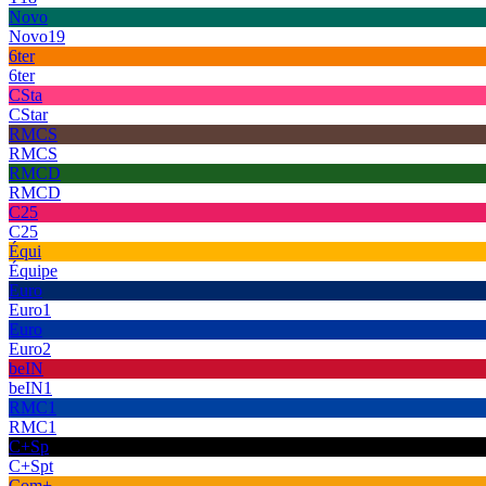
Novo
Novo19
6ter
6ter
CSta
CStar
RMCS
RMCS
RMCD
RMCD
C25
C25
Équi
Équipe
Euro
Euro1
Euro
Euro2
beIN
beIN1
RMC1
RMC1
C+Sp
C+Spt
Com+