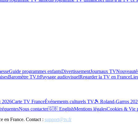
esse
Guide programmes enfants
Divertissement
Journaux TV
Nouveautés
aises
Baromètre TV.fr
Paysage audiovisuel
Regarder la TV en France
Lie
g 2026
Carte TV France
Événements culturels TV
🎾 Roland-Garros 202
fréquentes
Nous contacter
🇬🇧 English
Mentions légales
Cookies & Vie 
ce en France. Contact :
support@tv.fr