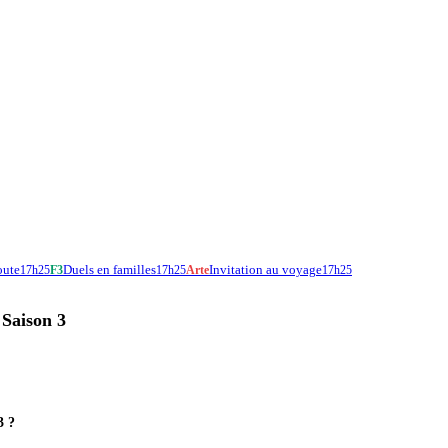
oute
Duels en familles
Invitation au voyage
17h25
F3
17h25
Arte
17h25
 Saison 3
3 ?