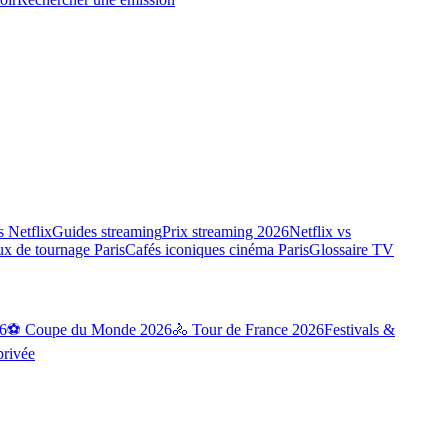
 Netflix
Guides streaming
Prix streaming 2026
Netflix vs
ux de tournage Paris
Cafés iconiques cinéma Paris
Glossaire TV
6
⚽ Coupe du Monde 2026
🚴 Tour de France 2026
Festivals &
privée