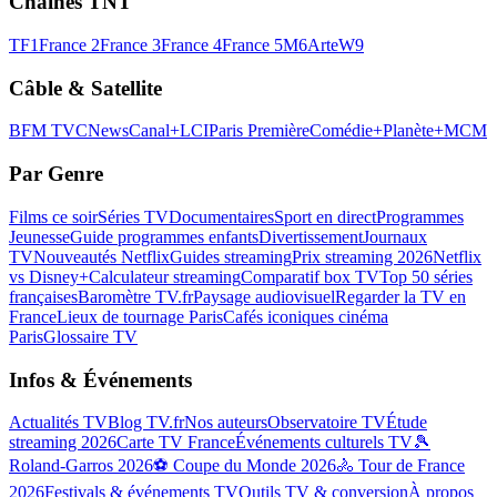
Chaînes TNT
TF1
France 2
France 3
France 4
France 5
M6
Arte
W9
Câble & Satellite
BFM TV
CNews
Canal+
LCI
Paris Première
Comédie+
Planète+
MCM
Par Genre
Films ce soir
Séries TV
Documentaires
Sport en direct
Programmes
Jeunesse
Guide programmes enfants
Divertissement
Journaux
TV
Nouveautés Netflix
Guides streaming
Prix streaming 2026
Netflix
vs Disney+
Calculateur streaming
Comparatif box TV
Top 50 séries
françaises
Baromètre TV.fr
Paysage audiovisuel
Regarder la TV en
France
Lieux de tournage Paris
Cafés iconiques cinéma
Paris
Glossaire TV
Infos & Événements
Actualités TV
Blog TV.fr
Nos auteurs
Observatoire TV
Étude
streaming 2026
Carte TV France
Événements culturels TV
🎾
Roland-Garros 2026
⚽ Coupe du Monde 2026
🚴 Tour de France
2026
Festivals & événements TV
Outils TV & conversion
À propos