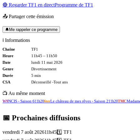
🔴 Regarder
TF1
en direct
Programme de
TF1
📤 Partager cette émission
🔔
Me rappeler ce programme
ℹ️ Informations
Chaîne
TF1
Heure
11h45
–
11h50
Date
lundi 11 mai 2026
Genre
Divertissement
Durée
5
min
CSA
Déconseillé -
Tout
ans
📺 Au même moment
NCIS - Saison 6
Le château de mes rêves - Saison 2
Madame 
W9
11h20
6ter
11h20
TMC
📅 Prochaines diffusions
vendredi 7 août 2026
11h45
1️⃣
TF1