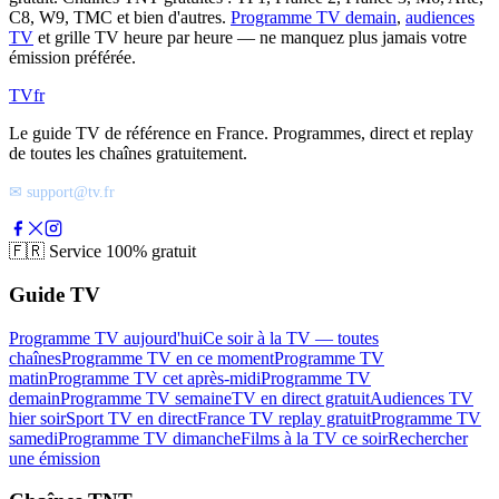
C8, W9, TMC et bien d'autres.
Programme TV demain
,
audiences
TV
et grille TV heure par heure — ne manquez plus jamais votre
émission préférée.
TV
fr
Le guide TV de référence en France. Programmes, direct et replay
de toutes les chaînes gratuitement.
✉ support@tv.fr
🇫🇷
Service 100% gratuit
Guide TV
Programme TV aujourd'hui
Ce soir à la TV — toutes
chaînes
Programme TV en ce moment
Programme TV
matin
Programme TV cet après-midi
Programme TV
demain
Programme TV semaine
TV en direct gratuit
Audiences TV
hier soir
Sport TV en direct
France TV replay gratuit
Programme TV
samedi
Programme TV dimanche
Films à la TV ce soir
Rechercher
une émission