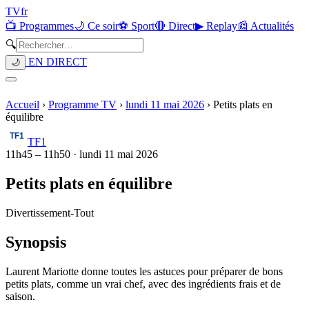
TV
fr
📺 Programmes
🌙 Ce soir
⚽ Sport
🔴 Direct
▶ Replay
📰 Actualités
🔍
EN DIRECT
🌙
Accueil
›
Programme TV
›
lundi 11 mai 2026
›
Petits plats en
équilibre
TF1
11h45
–
11h50
·
lundi 11 mai 2026
Petits plats en équilibre
Divertissement
-
Tout
Synopsis
Laurent Mariotte donne toutes les astuces pour préparer de bons
petits plats, comme un vrai chef, avec des ingrédients frais et de
saison.