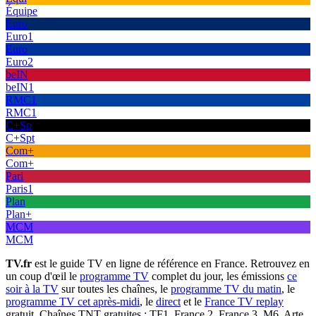
Équipe
Euro
Euro1
Euro
Euro2
beIN
beIN1
RMC1
RMC1
C+Sp
C+Spt
Com+
Com+
Pari
Paris1
Plan
Plan+
MCM
MCM
TV.fr
est le guide TV en ligne de référence en France. Retrouvez en
un coup d'œil le
programme TV
complet du jour, les émissions
ce
soir à la TV
sur toutes les chaînes, le
programme TV du matin
, le
programme TV cet après-midi
, le
direct
et le
France TV replay
gratuit. Chaînes TNT gratuites : TF1, France 2, France 3, M6, Arte,