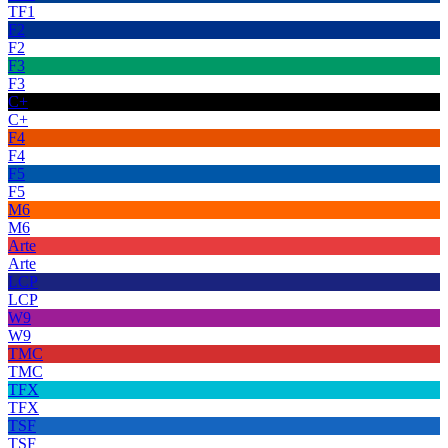
TF1
F2
F2
F3
F3
C+
C+
F4
F4
F5
F5
M6
M6
Arte
Arte
LCP
LCP
W9
W9
TMC
TMC
TFX
TFX
TSF
TSF