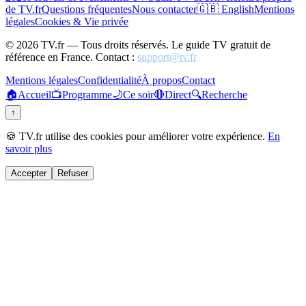
de TV.fr
Questions fréquentes
Nous contacter
🇬🇧 English
Mentions
légales
Cookies & Vie privée
©
2026
TV.fr — Tous droits réservés. Le guide TV gratuit de
référence en France. Contact :
support@tv.fr
Mentions légales
Confidentialité
À propos
Contact
🏠
Accueil
📺
Programme
🌙
Ce soir
🔴
Direct
🔍
Recherche
↑
🍪 TV.fr utilise des cookies pour améliorer votre expérience.
En
savoir plus
Accepter
Refuser