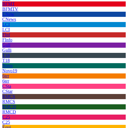
BFMT
BFMTV
CNew
CNews
LCI
LCI
FInf
FInfo
Gull
Gulli
T18
T18
Novo
Novo19
6ter
6ter
CSta
CStar
RMCS
RMCS
RMCD
RMCD
C25
C25
Équi