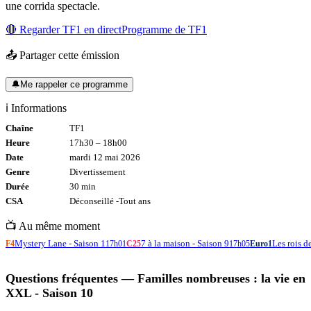
une corrida spectacle.
🔴 Regarder
TF1
en direct
Programme de
TF1
📤 Partager cette émission
🔔
Me rappeler ce programme
ℹ️ Informations
Chaîne
TF1
Heure
17h30
–
18h00
Date
mardi 12 mai 2026
Genre
Divertissement
Durée
30
min
CSA
Déconseillé -
Tout
ans
📺 Au même moment
Mystery Lane - Saison 1
7 à la maison - Saison 9
Les rois d
F4
17h01
C25
17h05
Euro1
Questions fréquentes —
Familles nombreuses : la vie en
XXL - Saison 10