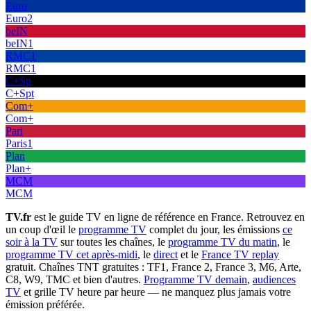
Euro
Euro2
beIN
beIN1
RMC1
RMC1
C+Sp
C+Spt
Com+
Com+
Pari
Paris1
Plan
Plan+
MCM
MCM
TV.fr
est le guide TV en ligne de référence en France. Retrouvez en
un coup d'œil le
programme TV
complet du jour, les émissions
ce
soir à la TV
sur toutes les chaînes, le
programme TV du matin
, le
programme TV cet après-midi
, le
direct
et le
France TV replay
gratuit. Chaînes TNT gratuites : TF1, France 2, France 3, M6, Arte,
C8, W9, TMC et bien d'autres.
Programme TV demain
,
audiences
TV
et grille TV heure par heure — ne manquez plus jamais votre
émission préférée.