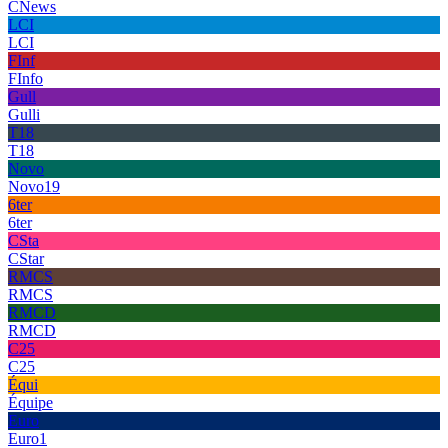
CNews
LCI
LCI
FInf
FInfo
Gull
Gulli
T18
T18
Novo
Novo19
6ter
6ter
CSta
CStar
RMCS
RMCS
RMCD
RMCD
C25
C25
Équi
Équipe
Euro
Euro1