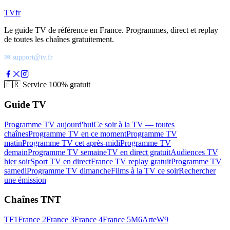
TV
fr
Le guide TV de référence en France. Programmes, direct et replay
de toutes les chaînes gratuitement.
✉ support@tv.fr
🇫🇷
Service 100% gratuit
Guide TV
Programme TV aujourd'hui
Ce soir à la TV — toutes
chaînes
Programme TV en ce moment
Programme TV
matin
Programme TV cet après-midi
Programme TV
demain
Programme TV semaine
TV en direct gratuit
Audiences TV
hier soir
Sport TV en direct
France TV replay gratuit
Programme TV
samedi
Programme TV dimanche
Films à la TV ce soir
Rechercher
une émission
Chaînes TNT
TF1
France 2
France 3
France 4
France 5
M6
Arte
W9