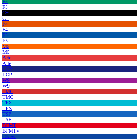
F3
F3
C+
C+
F4
F4
F5
F5
M6
M6
Arte
Arte
LCP
LCP
W9
W9
TMC
TMC
TFX
TFX
TSF
TSF
BFMT
BFMTV
CNew