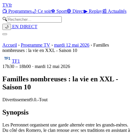
TV
fr
📺 Programmes
🌙 Ce soir
⚽ Sport
🔴 Direct
▶ Replay
📰 Actualités
🔍
EN DIRECT
🌙
Accueil
›
Programme TV
›
mardi 12 mai 2026
›
Familles
nombreuses : la vie en XXL - Saison 10
TF1
17h30
–
18h00
·
mardi 12 mai 2026
Familles nombreuses : la vie en XXL -
Saison 10
Divertissement
9.0.
-
Tout
Synopsis
Les Perronnet organisent une garde alternée entre les grands-mères.
Du côté des Romero, le clan renoue avec ses traditions en assistant à