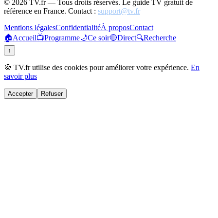
©
2026
TV.fr — Tous droits réservés. Le guide TV gratuit de
référence en France. Contact :
support@tv.fr
Mentions légales
Confidentialité
À propos
Contact
🏠
Accueil
📺
Programme
🌙
Ce soir
🔴
Direct
🔍
Recherche
↑
🍪 TV.fr utilise des cookies pour améliorer votre expérience.
En
savoir plus
Accepter
Refuser