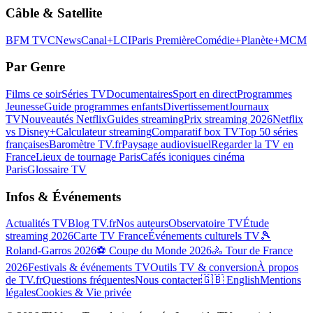
Câble & Satellite
BFM TV
CNews
Canal+
LCI
Paris Première
Comédie+
Planète+
MCM
Par Genre
Films ce soir
Séries TV
Documentaires
Sport en direct
Programmes
Jeunesse
Guide programmes enfants
Divertissement
Journaux
TV
Nouveautés Netflix
Guides streaming
Prix streaming 2026
Netflix
vs Disney+
Calculateur streaming
Comparatif box TV
Top 50 séries
françaises
Baromètre TV.fr
Paysage audiovisuel
Regarder la TV en
France
Lieux de tournage Paris
Cafés iconiques cinéma
Paris
Glossaire TV
Infos & Événements
Actualités TV
Blog TV.fr
Nos auteurs
Observatoire TV
Étude
streaming 2026
Carte TV France
Événements culturels TV
🎾
Roland-Garros 2026
⚽ Coupe du Monde 2026
🚴 Tour de France
2026
Festivals & événements TV
Outils TV & conversion
À propos
de TV.fr
Questions fréquentes
Nous contacter
🇬🇧 English
Mentions
légales
Cookies & Vie privée