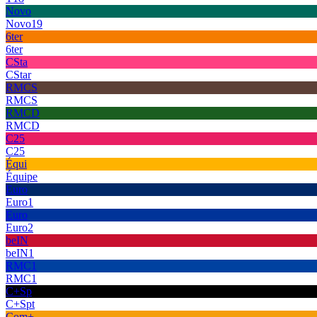
Novo
Novo19
6ter
6ter
CSta
CStar
RMCS
RMCS
RMCD
RMCD
C25
C25
Équi
Équipe
Euro
Euro1
Euro
Euro2
beIN
beIN1
RMC1
RMC1
C+Sp
C+Spt
Com+