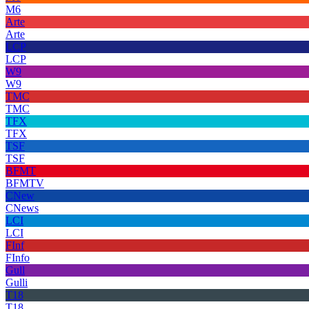
M6
Arte
Arte
LCP
LCP
W9
W9
TMC
TMC
TFX
TFX
TSF
TSF
BFMT
BFMTV
CNew
CNews
LCI
LCI
FInf
FInfo
Gull
Gulli
T18
T18