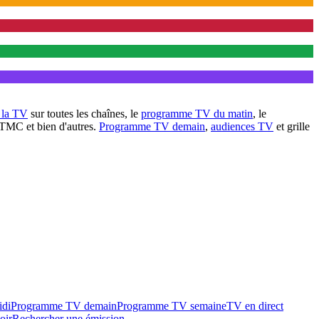
à la TV
sur toutes les chaînes, le
programme TV du matin
, le
 TMC et bien d'autres.
Programme TV demain
,
audiences TV
et grille
idi
Programme TV demain
Programme TV semaine
TV en direct
oir
Rechercher une émission