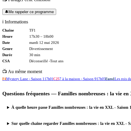
🔔
Me rappeler ce programme
ℹ️ Informations
Chaîne
TF1
Heure
17h30
–
18h00
Date
mardi 12 mai 2026
Genre
Divertissement
Durée
30
min
CSA
Déconseillé -
Tout
ans
📺 Au même moment
Mystery Lane - Saison 1
7 à la maison - Saison 9
Les rois d
F4
17h01
C25
17h05
Euro1
Questions fréquentes —
Familles nombreuses : la vie en
À quelle heure passe Familles nombreuses : la vie en XXL - Saison 
Sur quelle chaîne regarder Familles nombreuses : la vie en XXL - S