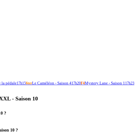
e la pédale
Le Caméléon - Saison 4
Mystery Lane - Saison 1
17h15
6ter
17h20
F4
17h23
 XXL - Saison 10
10 ?
aison 10 ?