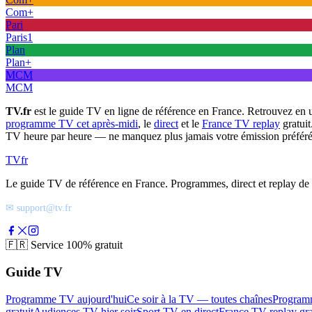
Com+
Pari
Paris1
Plan
Plan+
MCM
MCM
TV.fr
est le guide TV en ligne de référence en France. Retrouvez en 
programme TV cet après-midi
, le
direct
et le
France TV replay
gratuit
TV heure par heure — ne manquez plus jamais votre émission préféré
TV
fr
Le guide TV de référence en France. Programmes, direct et replay de t
✉ support@tv.fr
🇫🇷
Service 100% gratuit
Guide TV
Programme TV aujourd'hui
Ce soir à la TV — toutes chaînes
Program
gratuit
Audiences TV hier soir
Sport TV en direct
France TV replay gra