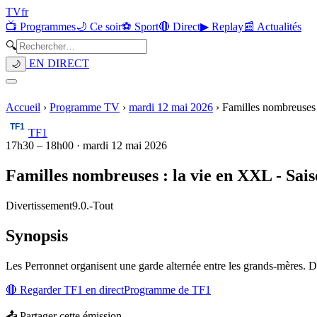
TV
fr
📺 Programmes
🌙 Ce soir
⚽ Sport
🔴 Direct
▶ Replay
📰 Actualités
🔍
EN DIRECT
🌙
Accueil
›
Programme TV
›
mardi 12 mai 2026
›
Familles nombreuses 
TF1
17h30
–
18h00
·
mardi 12 mai 2026
Familles nombreuses : la vie en XXL - Sais
Divertissement
9.0.
-
Tout
Synopsis
Les Perronnet organisent une garde alternée entre les grands-mères. Du
🔴 Regarder
TF1
en direct
Programme de
TF1
📤 Partager cette émission