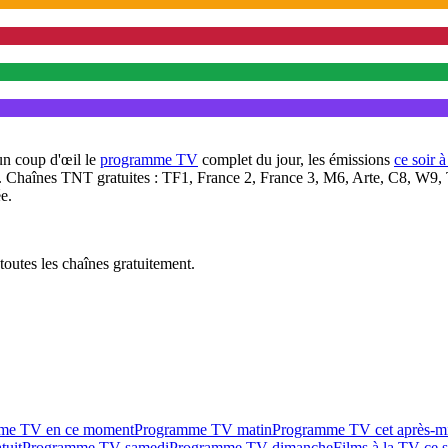
un coup d'œil le
programme TV
complet du jour, les émissions
ce soir 
. Chaînes TNT gratuites : TF1, France 2, France 3, M6, Arte, C8, W9,
e.
outes les chaînes gratuitement.
me TV en ce moment
Programme TV matin
Programme TV cet après-m
tuit
Programme TV samedi
Programme TV dimanche
Films à la TV ce s