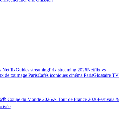
 Netflix
Guides streaming
Prix streaming 2026
Netflix vs
ux de tournage Paris
Cafés iconiques cinéma Paris
Glossaire TV
6
⚽ Coupe du Monde 2026
🚴 Tour de France 2026
Festivals &
privée