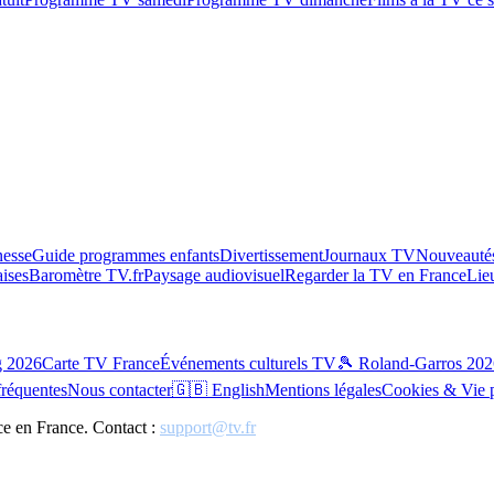
esse
Guide programmes enfants
Divertissement
Journaux TV
Nouveautés
aises
Baromètre TV.fr
Paysage audiovisuel
Regarder la TV en France
Lie
g 2026
Carte TV France
Événements culturels TV
🎾 Roland-Garros 202
fréquentes
Nous contacter
🇬🇧 English
Mentions légales
Cookies & Vie 
ce en France. Contact :
support@tv.fr