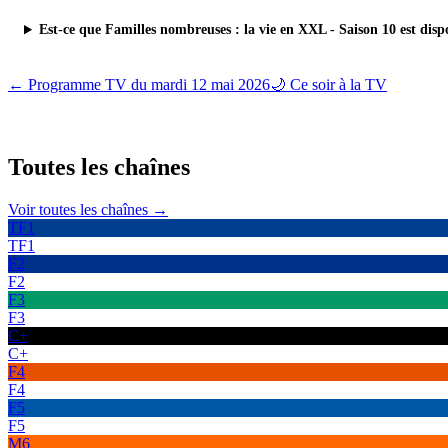
Est-ce que Familles nombreuses : la vie en XXL - Saison 10 est disp
← Programme TV du
mardi 12 mai 2026
🌙 Ce soir à la TV
Toutes les
chaînes
Voir toutes les chaînes →
TF1
TF1
F2
F2
F3
F3
C+
C+
F4
F4
F5
F5
M6