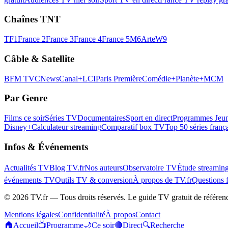
Chaînes TNT
TF1
France 2
France 3
France 4
France 5
M6
Arte
W9
Câble & Satellite
BFM TV
CNews
Canal+
LCI
Paris Première
Comédie+
Planète+
MCM
Par Genre
Films ce soir
Séries TV
Documentaires
Sport en direct
Programmes Jeun
Disney+
Calculateur streaming
Comparatif box TV
Top 50 séries franç
Infos & Événements
Actualités TV
Blog TV.fr
Nos auteurs
Observatoire TV
Étude streamin
événements TV
Outils TV & conversion
À propos de TV.fr
Questions 
©
2026
TV.fr — Tous droits réservés. Le guide TV gratuit de référen
Mentions légales
Confidentialité
À propos
Contact
🏠
Accueil
📺
Programme
🌙
Ce soir
🔴
Direct
🔍
Recherche