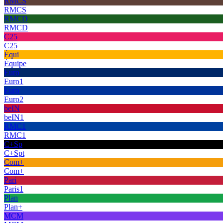
RMCS
RMCS
RMCD
RMCD
C25
C25
Équi
Équipe
Euro
Euro1
Euro
Euro2
beIN
beIN1
RMC1
RMC1
C+Sp
C+Spt
Com+
Com+
Pari
Paris1
Plan
Plan+
MCM