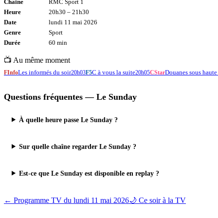
Chaîne
RMC Sport 1
Heure
20h30
–
21h30
Date
lundi 11 mai 2026
Genre
Sport
Durée
60
min
📺 Au même moment
Les informés du soir
C à vous la suite
Douanes sous haute 
FInfo
20h03
F5
20h05
CStar
Questions fréquentes —
Le Sunday
À quelle heure passe Le Sunday ?
Sur quelle chaîne regarder Le Sunday ?
Est-ce que Le Sunday est disponible en replay ?
← Programme TV du
lundi 11 mai 2026
🌙 Ce soir à la TV