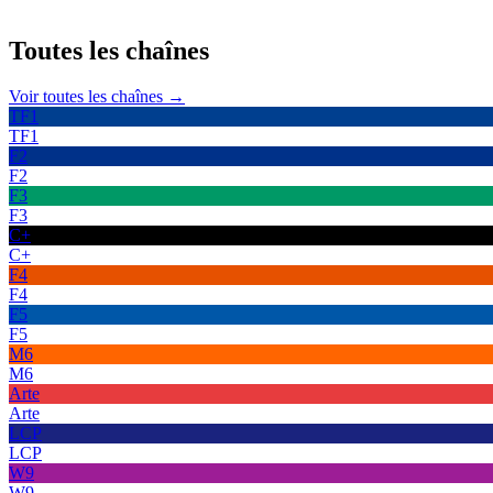
Toutes les
chaînes
Voir toutes les chaînes →
TF1
TF1
F2
F2
F3
F3
C+
C+
F4
F4
F5
F5
M6
M6
Arte
Arte
LCP
LCP
W9
W9