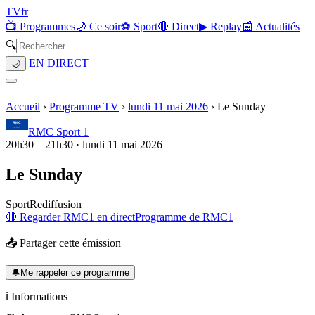
TV
fr
📺 Programmes
🌙 Ce soir
⚽ Sport
🔴 Direct
▶ Replay
📰 Actualités
🔍
EN DIRECT
🌙
Accueil
›
Programme TV
›
lundi 11 mai 2026
›
Le Sunday
RMC Sport 1
20h30
–
21h30
·
lundi 11 mai 2026
Le Sunday
Sport
Rediffusion
🔴 Regarder
RMC1
en direct
Programme de
RMC1
📤 Partager cette émission
🔔
Me rappeler ce programme
ℹ️ Informations