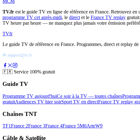
MCM
TV.fr
est le guide TV en ligne de référence en France. Retrouvez en 
programme TV cet après-midi
, le
direct
et le
France TV replay
gratuit
TV heure par heure — ne manquez plus jamais votre émission préféré
TV
fr
Le guide TV de référence en France. Programmes, direct et replay de t
✉ support@tv.fr
🇫🇷
Service 100% gratuit
Guide TV
Programme TV aujourd'hui
Ce soir à la TV — toutes chaînes
Program
gratuit
Audiences TV hier soir
Sport TV en direct
France TV replay gra
Chaînes TNT
TF1
France 2
France 3
France 4
France 5
M6
Arte
W9
Câble & Satellite