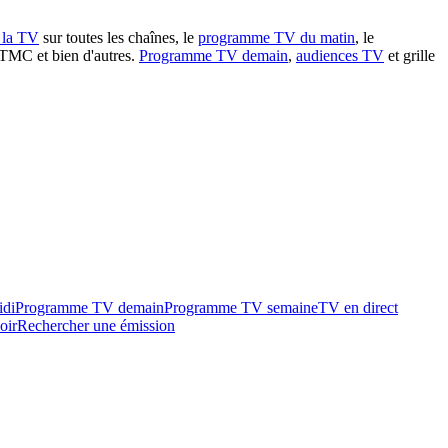
à la TV
sur toutes les chaînes, le
programme TV du matin
, le
 TMC et bien d'autres.
Programme TV demain
,
audiences TV
et grille
idi
Programme TV demain
Programme TV semaine
TV en direct
oir
Rechercher une émission