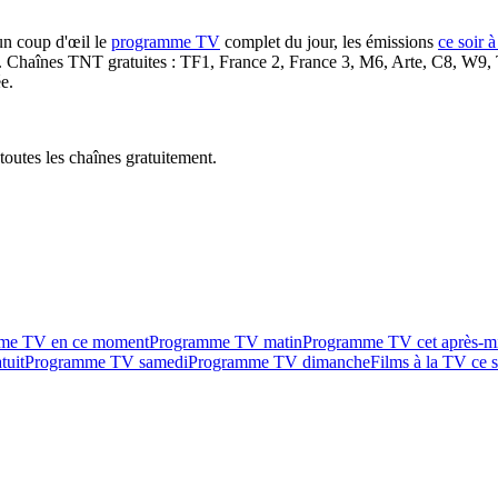
un coup d'œil le
programme TV
complet du jour, les émissions
ce soir 
. Chaînes TNT gratuites : TF1, France 2, France 3, M6, Arte, C8, W9,
e.
outes les chaînes gratuitement.
me TV en ce moment
Programme TV matin
Programme TV cet après-m
tuit
Programme TV samedi
Programme TV dimanche
Films à la TV ce s