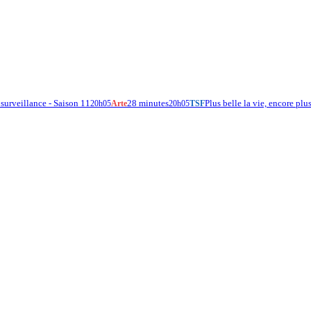
surveillance - Saison 11
28 minutes
Plus belle la vie, encore plu
20h05
Arte
20h05
TSF