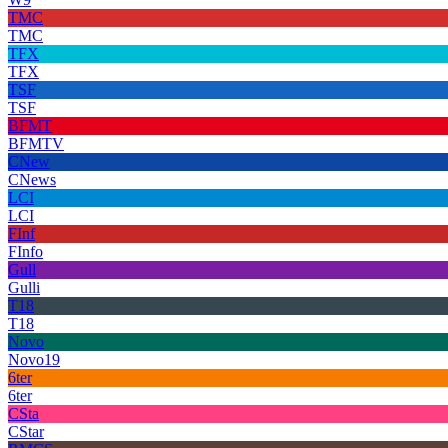
TMC
TMC
TFX
TFX
TSF
TSF
BFMT
BFMTV
CNew
CNews
LCI
LCI
FInf
FInfo
Gull
Gulli
T18
T18
Novo
Novo19
6ter
6ter
CSta
CStar