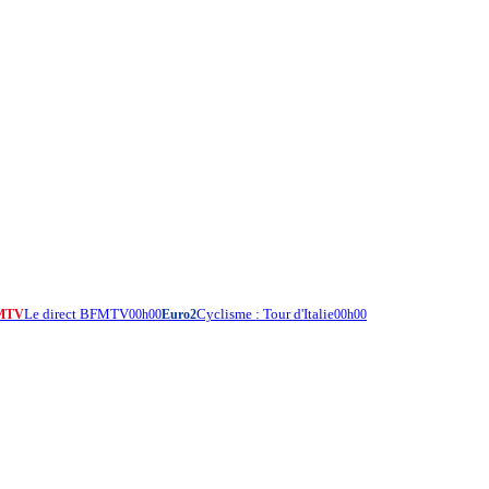
Le direct BFMTV
Cyclisme : Tour d'Italie
MTV
00h00
Euro2
00h00