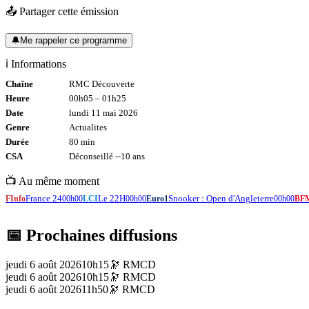
📤 Partager cette émission
🔔
Me rappeler ce programme
ℹ️ Informations
Chaîne
RMC Découverte
Heure
00h05
–
01h25
Date
lundi 11 mai 2026
Genre
Actualites
Durée
80
min
CSA
Déconseillé -
-10
ans
📺 Au même moment
France 24
Le 22H
Snooker : Open d'Angleterre
FInfo
00h00
LCI
00h00
Euro1
00h00
BF
📅 Prochaines diffusions
jeudi 6 août 2026
10h15
🔭
RMCD
jeudi 6 août 2026
10h15
🔭
RMCD
jeudi 6 août 2026
11h50
🔭
RMCD