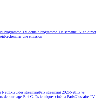
idi
Programme TV demain
Programme TV semaine
TV en direct
oir
Rechercher une émission
 Netflix
Guides streaming
Prix streaming 2026
Netflix vs
ux de tournage Paris
Cafés iconiques cinéma Paris
Glossaire TV