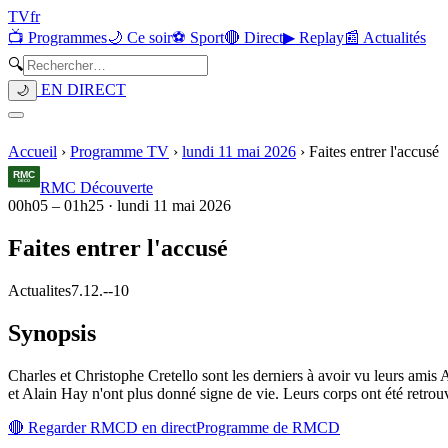
TV
fr
📺 Programmes
🌙 Ce soir
⚽ Sport
🔴 Direct
▶ Replay
📰 Actualités
🔍
EN DIRECT
🌙
Accueil
›
Programme TV
›
lundi 11 mai 2026
›
Faites entrer l'accusé
RMC Découverte
00h05
–
01h25
·
lundi 11 mai 2026
Faites entrer l'accusé
Actualites
7.12.
-
-10
Synopsis
Charles et Christophe Cretello sont les derniers à avoir vu leurs amis 
et Alain Hay n'ont plus donné signe de vie. Leurs corps ont été retrou
🔴 Regarder
RMCD
en direct
Programme de
RMCD