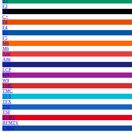
F3
F3
C+
C+
F4
F4
F5
F5
M6
M6
Arte
Arte
LCP
LCP
W9
W9
TMC
TMC
TFX
TFX
TSF
TSF
BFMT
BFMTV
CNew