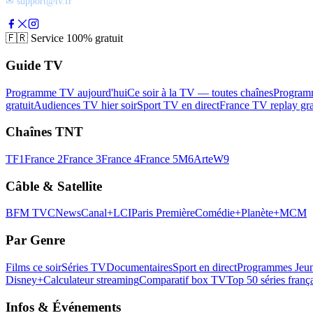
✉ support@tv.fr
🇫🇷
Service 100% gratuit
Guide TV
Programme TV aujourd'hui
Ce soir à la TV — toutes chaînes
Program
gratuit
Audiences TV hier soir
Sport TV en direct
France TV replay gra
Chaînes TNT
TF1
France 2
France 3
France 4
France 5
M6
Arte
W9
Câble & Satellite
BFM TV
CNews
Canal+
LCI
Paris Première
Comédie+
Planète+
MCM
Par Genre
Films ce soir
Séries TV
Documentaires
Sport en direct
Programmes Jeun
Disney+
Calculateur streaming
Comparatif box TV
Top 50 séries franç
Infos & Événements