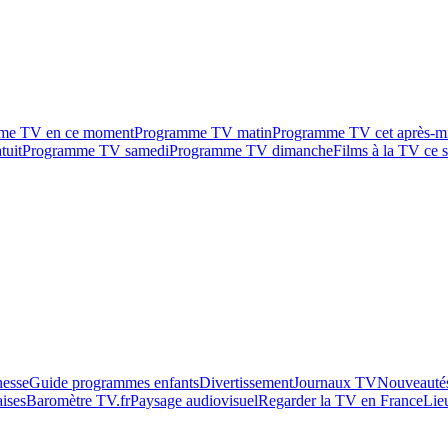
me TV en ce moment
Programme TV matin
Programme TV cet après-m
tuit
Programme TV samedi
Programme TV dimanche
Films à la TV ce s
esse
Guide programmes enfants
Divertissement
Journaux TV
Nouveautés
aises
Baromètre TV.fr
Paysage audiovisuel
Regarder la TV en France
Lie