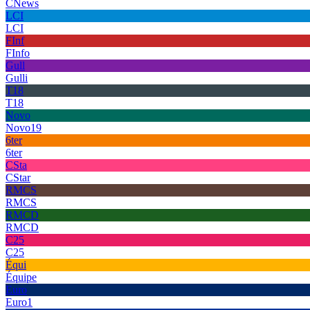
CNews
LCI
LCI
FInf
FInfo
Gull
Gulli
T18
T18
Novo
Novo19
6ter
6ter
CSta
CStar
RMCS
RMCS
RMCD
RMCD
C25
C25
Équi
Équipe
Euro
Euro1