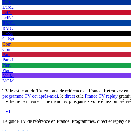
Euro
Euro2
beIN
beIN1
RMC1
RMC1
C+Sp
C+Spt
Com+
Com+
Pari
Paris1
Plan
Plan+
MCM
MCM
TV.fr
est le guide TV en ligne de référence en France. Retrouvez en 
programme TV cet après-midi
, le
direct
et le
France TV replay
gratuit
TV heure par heure — ne manquez plus jamais votre émission préféré
TV
fr
Le guide TV de référence en France. Programmes, direct et replay de t