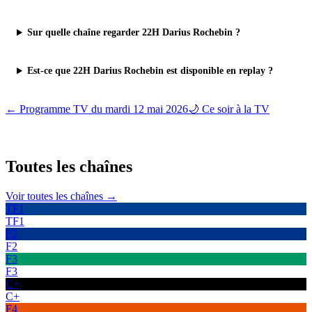
Sur quelle chaîne regarder 22H Darius Rochebin ?
Est-ce que 22H Darius Rochebin est disponible en replay ?
← Programme TV du
mardi 12 mai 2026
🌙 Ce soir à la TV
Toutes les
chaînes
Voir toutes les chaînes →
TF1
TF1
F2
F2
F3
F3
C+
C+
F4