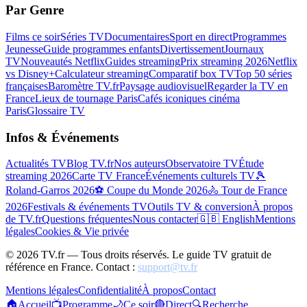
Par Genre
Films ce soir
Séries TV
Documentaires
Sport en direct
Programmes
Jeunesse
Guide programmes enfants
Divertissement
Journaux
TV
Nouveautés Netflix
Guides streaming
Prix streaming 2026
Netflix
vs Disney+
Calculateur streaming
Comparatif box TV
Top 50 séries
françaises
Baromètre TV.fr
Paysage audiovisuel
Regarder la TV en
France
Lieux de tournage Paris
Cafés iconiques cinéma
Paris
Glossaire TV
Infos & Événements
Actualités TV
Blog TV.fr
Nos auteurs
Observatoire TV
Étude
streaming 2026
Carte TV France
Événements culturels TV
🎾
Roland-Garros 2026
⚽ Coupe du Monde 2026
🚴 Tour de France
2026
Festivals & événements TV
Outils TV & conversion
À propos
de TV.fr
Questions fréquentes
Nous contacter
🇬🇧 English
Mentions
légales
Cookies & Vie privée
©
2026
TV.fr — Tous droits réservés. Le guide TV gratuit de
référence en France. Contact :
support@tv.fr
Mentions légales
Confidentialité
À propos
Contact
🏠
Accueil
📺
Programme
🌙
Ce soir
🔴
Direct
🔍
Recherche