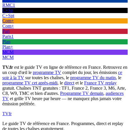
RMC1
C+Sp
C+Spt
Com+
Com+
Pari
Paris1
Plan
Plan+
MCM
MCM
TV.fr
est le guide TV en ligne de référence en France. Retrouvez en
un coup d'œil le
programme TV
complet du jour, les émissions
ce
soir à la TV
sur toutes les chaînes, le
programme TV du matin
, le
programme TV cet après-midi
, le
direct
et le
France TV replay
gratuit. Chaînes TNT gratuites : TF1, France 2, France 3, M6, Arte,
C8, W9, TMC et bien d'autres.
Programme TV demain
,
audiences
TV
et grille TV heure par heure — ne manquez plus jamais votre
émission préférée.
TV
fr
Le guide TV de référence en France. Programmes, direct et replay
de toutes les chaînes gratuitement.