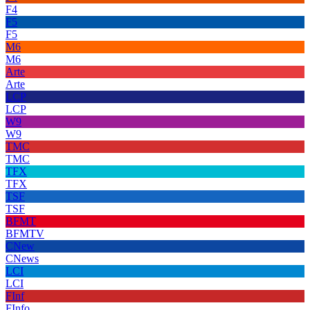
F4
F5
F5
M6
M6
Arte
Arte
LCP
LCP
W9
W9
TMC
TMC
TFX
TFX
TSF
TSF
BFMT
BFMTV
CNew
CNews
LCI
LCI
FInf
FInfo