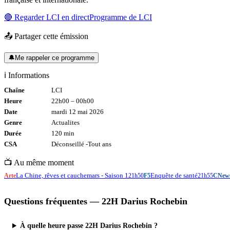
🔴 Regarder
LCI
en direct
Programme de
LCI
📤 Partager cette émission
🔔
Me rappeler ce programme
ℹ️ Informations
Chaîne
LCI
Heure
22h00
–
00h00
Date
mardi 12 mai 2026
Genre
Actualites
Durée
120
min
CSA
Déconseillé -
Tout
ans
📺 Au même moment
La Chine, rêves et cauchemars - Saison 1
Enquête de santé
Arte
21h50
F5
21h55
CNew
Questions fréquentes —
22H Darius Rochebin
À quelle heure passe 22H Darius Rochebin ?