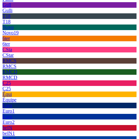
Gull
Gulli
T18
T18
Novo
Novo19
6ter
6ter
CSta
CStar
RMCS
RMCS
RMCD
RMCD
C25
C25
Équi
Équipe
Euro
Euro1
Euro
Euro2
beIN
beIN1
RMC1