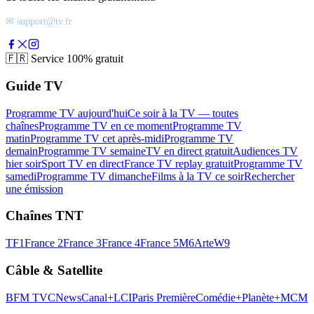
✉ support@tv.fr
🇫🇷
Service 100% gratuit
Guide TV
Programme TV aujourd'hui
Ce soir à la TV — toutes
chaînes
Programme TV en ce moment
Programme TV
matin
Programme TV cet après-midi
Programme TV
demain
Programme TV semaine
TV en direct gratuit
Audiences TV
hier soir
Sport TV en direct
France TV replay gratuit
Programme TV
samedi
Programme TV dimanche
Films à la TV ce soir
Rechercher
une émission
Chaînes TNT
TF1
France 2
France 3
France 4
France 5
M6
Arte
W9
Câble & Satellite
BFM TV
CNews
Canal+
LCI
Paris Première
Comédie+
Planète+
MCM