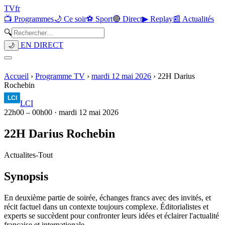
TV
fr
📺 Programmes
🌙 Ce soir
⚽ Sport
🔴 Direct
▶ Replay
📰 Actualités
🔍
EN DIRECT
🌙
Accueil
›
Programme TV
›
mardi 12 mai 2026
›
22H Darius
Rochebin
LCI
22h00
–
00h00
·
mardi 12 mai 2026
22H Darius Rochebin
Actualites
-
Tout
Synopsis
En deuxième partie de soirée, échanges francs avec des invités, et
récit factuel dans un contexte toujours complexe. Éditorialistes et
experts se succèdent pour confronter leurs idées et éclairer l'actualité
française et internationale.