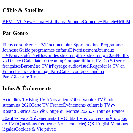
Câble & Satellite
BFM TV
CNews
Canal+
LCI
Paris Première
Comédie+
Planète+
MCM
Par Genre
Films ce soir
Séries TV
Documentaires
Sport en direct
Programmes
Jeunesse
Guide programmes enfants
Divertissement
Journaux
TV
Nouveautés Netflix
Guides streaming
Prix streaming 2026
Netflix
vs Disney+
Calculateur streaming
Comparatif box TV
Top 50 séries
françaises
Baromètre TV.fr
Paysage audiovisuel
Regarder la TV en
France
Lieux de tournage Paris
Cafés iconiques cinéma
Paris
Glossaire TV
Infos & Événements
Actualités TV
Blog TV.fr
Nos auteurs
Observatoire TV
Étude
streaming 2026
Carte TV France
Événements culturels TV
🎾
Roland-Garros 2026
⚽ Coupe du Monde 2026
🚴 Tour de France
2026
Festivals & événements TV
Outils TV & conversion
À propos
de TV.fr
Questions fréquentes
Nous contacter
🇬🇧 English
Mentions
légales
Cookies & Vie privée