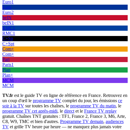
Euro1
Euro
Euro2
beIN
beIN1
RMC1
RMC1
C+Sp
C+Spt
Com+
Com+
Pari
Paris1
Plan
Plan+
MCM
MCM
TV.fr
est le guide TV en ligne de référence en France. Retrouvez en
un coup d'œil le
programme TV
complet du jour, les émissions
ce
soir à la TV
sur toutes les chaînes, le
programme TV du matin
, le
programme TV cet après-midi
, le
direct
et le
France TV replay
gratuit. Chaînes TNT gratuites : TF1, France 2, France 3, M6, Arte,
C8, W9, TMC et bien d'autres.
Programme TV demain
,
audiences
TV
et grille TV heure par heure — ne manquez plus jamais votre