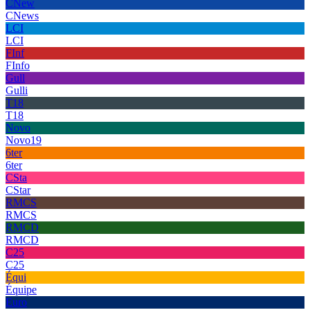
CNew
CNews
LCI
LCI
FInf
FInfo
Gull
Gulli
T18
T18
Novo
Novo19
6ter
6ter
CSta
CStar
RMCS
RMCS
RMCD
RMCD
C25
C25
Équi
Équipe
Euro