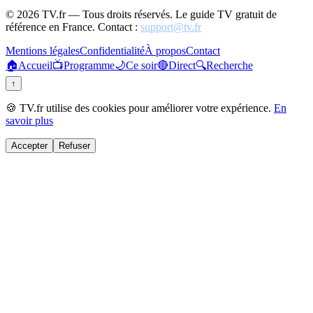
©
2026
TV.fr — Tous droits réservés. Le guide TV gratuit de
référence en France. Contact :
support@tv.fr
Mentions légales
Confidentialité
À propos
Contact
🏠
Accueil
📺
Programme
🌙
Ce soir
🔴
Direct
🔍
Recherche
↑
🍪 TV.fr utilise des cookies pour améliorer votre expérience.
En
savoir plus
Accepter
Refuser