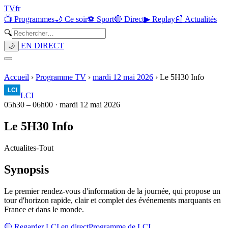
TV
fr
📺 Programmes
🌙 Ce soir
⚽ Sport
🔴 Direct
▶ Replay
📰 Actualités
🔍
EN DIRECT
🌙
Accueil
›
Programme TV
›
mardi 12 mai 2026
›
Le 5H30 Info
LCI
05h30
–
06h00
·
mardi 12 mai 2026
Le 5H30 Info
Actualites
-
Tout
Synopsis
Le premier rendez-vous d'information de la journée, qui propose un
tour d'horizon rapide, clair et complet des événements marquants en
France et dans le monde.
🔴 Regarder
LCI
en direct
Programme de
LCI