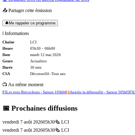
📤 Partager cette émission
🔔
Me rappeler ce programme
ℹ️ Informations
Chaîne
LCI
Heure
05h30
–
06h00
Date
mardi 12 mai 2026
Genre
Actualites
Durée
30
min
CSA
Déconseillé -
Tout
ans
📺 Au même moment
Les trois Bricochons - Saison 1
Angelo la débrouille - Saison 5
L
F5
05h04
F4
05h05
F5
📅 Prochaines diffusions
vendredi 7 août 2026
05h30
🗞️
LCI
vendredi 7 août 2026
05h30
🗞️
LCI