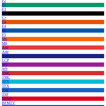
F2
F3
F3
C+
C+
F4
F4
F5
F5
M6
M6
Arte
Arte
LCP
LCP
W9
W9
TMC
TMC
TFX
TFX
TSF
TSF
BFMT
BFMTV