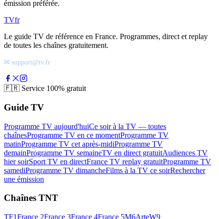
émission préférée.
TV
fr
Le guide TV de référence en France. Programmes, direct et replay
de toutes les chaînes gratuitement.
✉ support@tv.fr
🇫🇷
Service 100% gratuit
Guide TV
Programme TV aujourd'hui
Ce soir à la TV — toutes
chaînes
Programme TV en ce moment
Programme TV
matin
Programme TV cet après-midi
Programme TV
demain
Programme TV semaine
TV en direct gratuit
Audiences TV
hier soir
Sport TV en direct
France TV replay gratuit
Programme TV
samedi
Programme TV dimanche
Films à la TV ce soir
Rechercher
une émission
Chaînes TNT
TF1
France 2
France 3
France 4
France 5
M6
Arte
W9