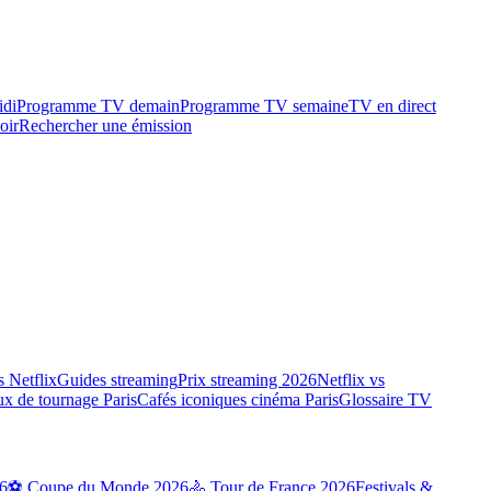
idi
Programme TV demain
Programme TV semaine
TV en direct
oir
Rechercher une émission
 Netflix
Guides streaming
Prix streaming 2026
Netflix vs
ux de tournage Paris
Cafés iconiques cinéma Paris
Glossaire TV
6
⚽ Coupe du Monde 2026
🚴 Tour de France 2026
Festivals &