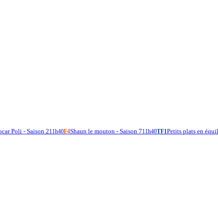
car Poli - Saison 2
Shaun le mouton - Saison 7
Petits plats en équi
11h40
F4
11h40
TF1