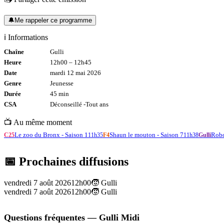
🔔
Me rappeler ce programme
ℹ️ Informations
Chaîne
Gulli
Heure
12h00
–
12h45
Date
mardi 12 mai 2026
Genre
Jeunesse
Durée
45
min
CSA
Déconseillé -
Tout
ans
📺 Au même moment
Le zoo du Bronx - Saison 1
Shaun le mouton - Saison 7
Robo
C25
11h35
F4
11h38
Gulli
📅 Prochaines diffusions
vendredi 7 août 2026
12h00
🧒
Gulli
vendredi 7 août 2026
12h00
🧒
Gulli
Questions fréquentes —
Gulli Midi