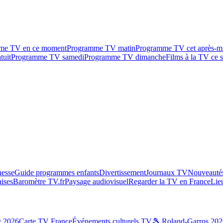
me TV en ce moment
Programme TV matin
Programme TV cet après-m
tuit
Programme TV samedi
Programme TV dimanche
Films à la TV ce s
esse
Guide programmes enfants
Divertissement
Journaux TV
Nouveautés
aises
Baromètre TV.fr
Paysage audiovisuel
Regarder la TV en France
Lie
g 2026
Carte TV France
Événements culturels TV
🎾 Roland-Garros 202