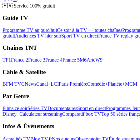
🇫🇷
Service 100% gratuit
Guide TV
Programme TV aujourd'hui
Ce soir à la TV — toutes chaînes
Program
gratuit
Audiences TV hier soir
Sport TV en direct
France TV replay gra
Chaînes TNT
TF1
France 2
France 3
France 4
France 5
M6
Arte
W9
Câble & Satellite
BFM TV
CNews
Canal+
LCI
Paris Première
Comédie+
Planète+
MCM
Par Genre
Films ce soir
Séries TV
Documentaires
Sport en direct
Programmes Jeun
Disney+
Calculateur streaming
Comparatif box TV
Top 50 séries franç
Infos & Événements
Actualités TV
Blog TV.fr
Nos auteurs
Observatoire TV
Étude streamin