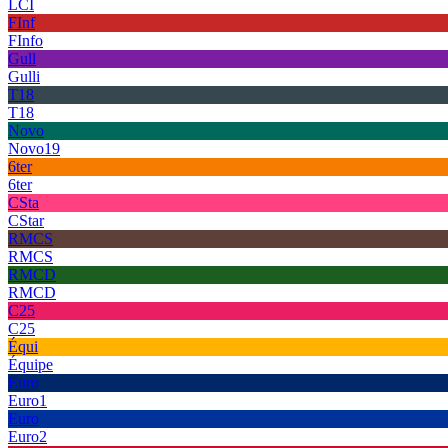
LCI
FInf
FInfo
Gull
Gulli
T18
T18
Novo
Novo19
6ter
6ter
CSta
CStar
RMCS
RMCS
RMCD
RMCD
C25
C25
Équi
Équipe
Euro
Euro1
Euro
Euro2