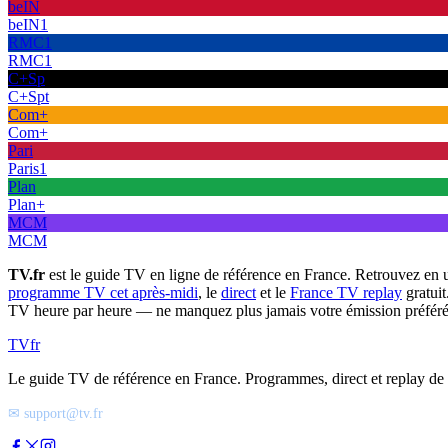
beIN
beIN1
RMC1
RMC1
C+Sp
C+Spt
Com+
Com+
Pari
Paris1
Plan
Plan+
MCM
MCM
TV.fr
est le guide TV en ligne de référence en France. Retrouvez en 
programme TV cet après-midi
, le
direct
et le
France TV replay
gratuit
TV heure par heure — ne manquez plus jamais votre émission préféré
TV
fr
Le guide TV de référence en France. Programmes, direct et replay de t
✉ support@tv.fr