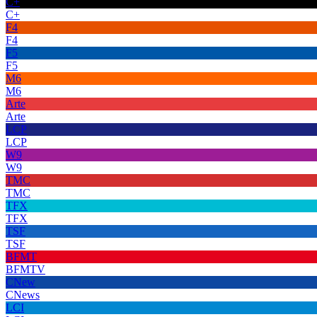
C+
C+
F4
F4
F5
F5
M6
M6
Arte
Arte
LCP
LCP
W9
W9
TMC
TMC
TFX
TFX
TSF
TSF
BFMT
BFMTV
CNew
CNews
LCI