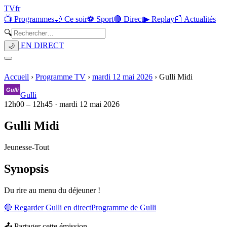
TV
fr
📺 Programmes
🌙 Ce soir
⚽ Sport
🔴 Direct
▶ Replay
📰 Actualités
🔍
EN DIRECT
🌙
Accueil
›
Programme TV
›
mardi 12 mai 2026
›
Gulli Midi
Gulli
12h00
–
12h45
·
mardi 12 mai 2026
Gulli Midi
Jeunesse
-
Tout
Synopsis
Du rire au menu du déjeuner !
🔴 Regarder
Gulli
en direct
Programme de
Gulli
📤 Partager cette émission