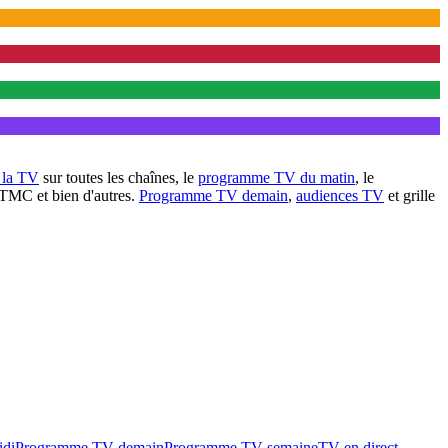
à la TV
sur toutes les chaînes, le
programme TV du matin
, le
 TMC et bien d'autres.
Programme TV demain
,
audiences TV
et grille
idi
Programme TV demain
Programme TV semaine
TV en direct