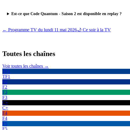
Est-ce que Code Quantum - Saison 2 est disponible en replay ?
← Programme TV du
lundi 11 mai 2026
🌙 Ce soir à la TV
Toutes les
chaînes
Voir toutes les chaînes →
TF1
TF1
F2
F2
F3
F3
C+
C+
F4
F4
F5
F5