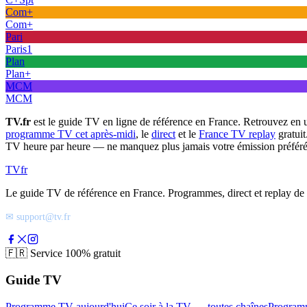
Com+
Com+
Pari
Paris1
Plan
Plan+
MCM
MCM
TV.fr
est le guide TV en ligne de référence en France. Retrouvez en 
programme TV cet après-midi
, le
direct
et le
France TV replay
gratuit
TV heure par heure — ne manquez plus jamais votre émission préféré
TV
fr
Le guide TV de référence en France. Programmes, direct et replay de t
✉ support@tv.fr
🇫🇷
Service 100% gratuit
Guide TV
Programme TV aujourd'hui
Ce soir à la TV — toutes chaînes
Program