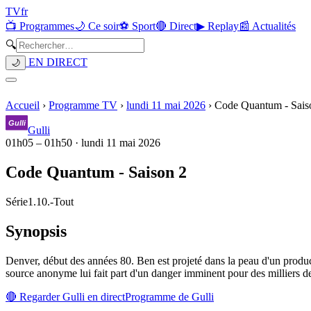
TV
fr
📺 Programmes
🌙 Ce soir
⚽ Sport
🔴 Direct
▶ Replay
📰 Actualités
🔍
EN DIRECT
🌙
Accueil
›
Programme TV
›
lundi 11 mai 2026
›
Code Quantum - Sais
Gulli
01h05
–
01h50
·
lundi 11 mai 2026
Code Quantum - Saison 2
Série
1.10.
-
Tout
Synopsis
Denver, début des années 80. Ben est projeté dans la peau d'un product
source anonyme lui fait part d'un danger imminent pour des milliers d
🔴 Regarder
Gulli
en direct
Programme de
Gulli