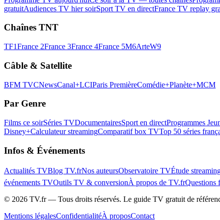
gratuit
Audiences TV hier soir
Sport TV en direct
France TV replay gra
Chaînes TNT
TF1
France 2
France 3
France 4
France 5
M6
Arte
W9
Câble & Satellite
BFM TV
CNews
Canal+
LCI
Paris Première
Comédie+
Planète+
MCM
Par Genre
Films ce soir
Séries TV
Documentaires
Sport en direct
Programmes Jeun
Disney+
Calculateur streaming
Comparatif box TV
Top 50 séries franç
Infos & Événements
Actualités TV
Blog TV.fr
Nos auteurs
Observatoire TV
Étude streamin
événements TV
Outils TV & conversion
À propos de TV.fr
Questions 
©
2026
TV.fr — Tous droits réservés. Le guide TV gratuit de référen
Mentions légales
Confidentialité
À propos
Contact