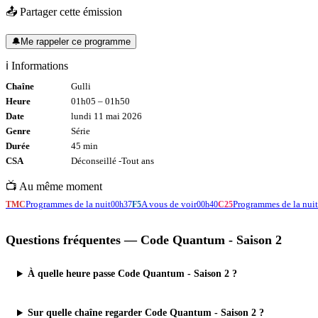
📤 Partager cette émission
🔔
Me rappeler ce programme
ℹ️ Informations
Chaîne
Gulli
Heure
01h05
–
01h50
Date
lundi 11 mai 2026
Genre
Série
Durée
45
min
CSA
Déconseillé -
Tout
ans
📺 Au même moment
Programmes de la nuit
A vous de voir
Programmes de la nuit
TMC
00h37
F5
00h40
C25
Questions fréquentes —
Code Quantum - Saison 2
À quelle heure passe Code Quantum - Saison 2 ?
Sur quelle chaîne regarder Code Quantum - Saison 2 ?