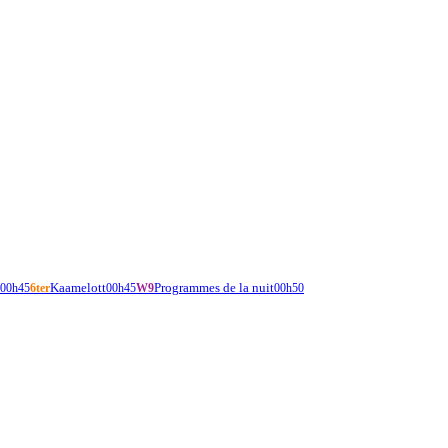
Kaamelott
Programmes de la nuit
00h45
6ter
00h45
W9
00h50