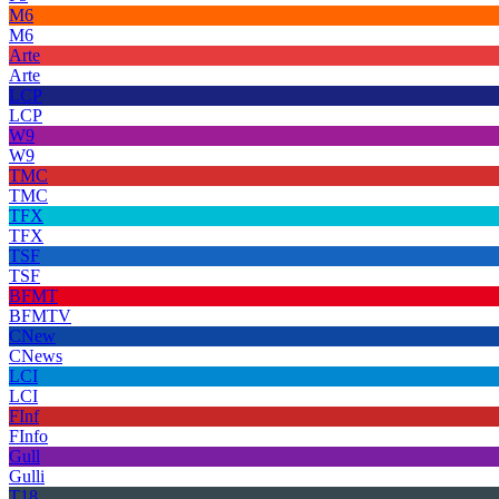
M6
M6
Arte
Arte
LCP
LCP
W9
W9
TMC
TMC
TFX
TFX
TSF
TSF
BFMT
BFMTV
CNew
CNews
LCI
LCI
FInf
FInfo
Gull
Gulli
T18