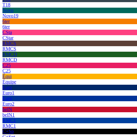
T18
Novo
Novo19
6ter
6ter
CSta
CStar
RMCS
RMCS
RMCD
RMCD
C25
C25
Équi
Équipe
Euro
Euro1
Euro
Euro2
beIN
beIN1
RMC1
RMC1
C+Sp
C+Spt