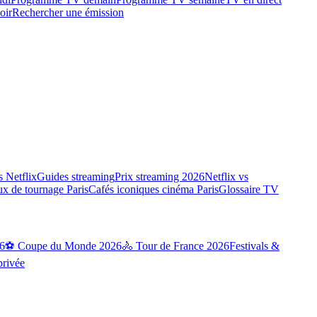
oir
Rechercher une émission
 Netflix
Guides streaming
Prix streaming 2026
Netflix vs
ux de tournage Paris
Cafés iconiques cinéma Paris
Glossaire TV
6
⚽ Coupe du Monde 2026
🚴 Tour de France 2026
Festivals &
privée