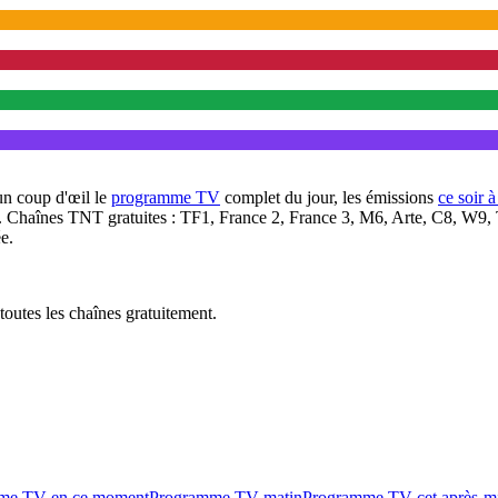
un coup d'œil le
programme TV
complet du jour, les émissions
ce soir 
. Chaînes TNT gratuites : TF1, France 2, France 3, M6, Arte, C8, W9,
e.
outes les chaînes gratuitement.
me TV en ce moment
Programme TV matin
Programme TV cet après-m