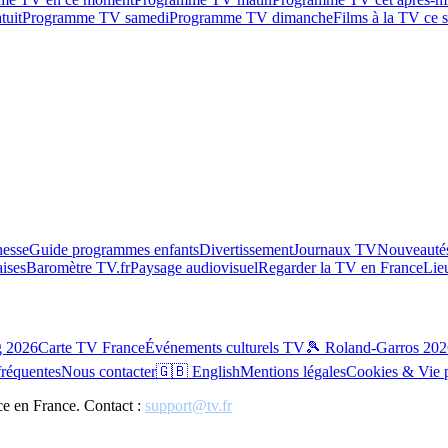
tuit
Programme TV samedi
Programme TV dimanche
Films à la TV ce s
esse
Guide programmes enfants
Divertissement
Journaux TV
Nouveautés
aises
Baromètre TV.fr
Paysage audiovisuel
Regarder la TV en France
Lie
g 2026
Carte TV France
Événements culturels TV
🎾 Roland-Garros 202
fréquentes
Nous contacter
🇬🇧 English
Mentions légales
Cookies & Vie 
ce en France. Contact :
support@tv.fr