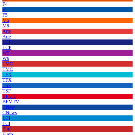
F4
F5
F5
M6
M6
Arte
Arte
LCP
LCP
W9
W9
TMC
TMC
TFX
TFX
TSF
TSF
BFMT
BFMTV
CNew
CNews
LCI
LCI
FInf
FInfo