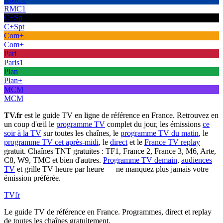
RMC1
C+Sp
C+Spt
Com+
Com+
Pari
Paris1
Plan
Plan+
MCM
MCM
TV.fr
est le guide TV en ligne de référence en France. Retrouvez en
un coup d'œil le
programme TV
complet du jour, les émissions
ce
soir à la TV
sur toutes les chaînes, le
programme TV du matin
, le
programme TV cet après-midi
, le
direct
et le
France TV replay
gratuit. Chaînes TNT gratuites : TF1, France 2, France 3, M6, Arte,
C8, W9, TMC et bien d'autres.
Programme TV demain
,
audiences
TV
et grille TV heure par heure — ne manquez plus jamais votre
émission préférée.
TV
fr
Le guide TV de référence en France. Programmes, direct et replay
de toutes les chaînes gratuitement.