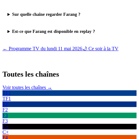
Sur quelle chaîne regarder Farang ?
Est-ce que Farang est disponible en replay ?
← Programme TV du
lundi 11 mai 2026
🌙 Ce soir à la TV
Toutes les
chaînes
Voir toutes les chaînes →
TF1
TF1
F2
F2
F3
F3
C+
C+
F4