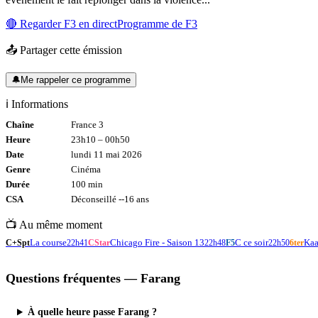
🔴 Regarder
F3
en direct
Programme de
F3
📤 Partager cette émission
🔔
Me rappeler ce programme
ℹ️ Informations
Chaîne
France 3
Heure
23h10
–
00h50
Date
lundi 11 mai 2026
Genre
Cinéma
Durée
100
min
CSA
Déconseillé -
-16
ans
📺 Au même moment
La course
Chicago Fire - Saison 13
C ce soir
Kaa
C+Spt
22h41
CStar
22h48
F5
22h50
6ter
Questions fréquentes —
Farang
À quelle heure passe Farang ?