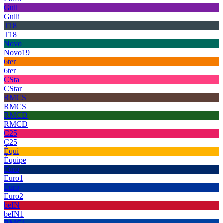
Gull
Gulli
T18
T18
Novo
Novo19
6ter
6ter
CSta
CStar
RMCS
RMCS
RMCD
RMCD
C25
C25
Équi
Équipe
Euro
Euro1
Euro
Euro2
beIN
beIN1
RMC1