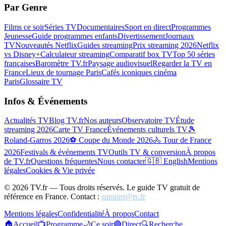
Par Genre
Films ce soir
Séries TV
Documentaires
Sport en direct
Programmes
Jeunesse
Guide programmes enfants
Divertissement
Journaux
TV
Nouveautés Netflix
Guides streaming
Prix streaming 2026
Netflix
vs Disney+
Calculateur streaming
Comparatif box TV
Top 50 séries
françaises
Baromètre TV.fr
Paysage audiovisuel
Regarder la TV en
France
Lieux de tournage Paris
Cafés iconiques cinéma
Paris
Glossaire TV
Infos & Événements
Actualités TV
Blog TV.fr
Nos auteurs
Observatoire TV
Étude
streaming 2026
Carte TV France
Événements culturels TV
🎾
Roland-Garros 2026
⚽ Coupe du Monde 2026
🚴 Tour de France
2026
Festivals & événements TV
Outils TV & conversion
À propos
de TV.fr
Questions fréquentes
Nous contacter
🇬🇧 English
Mentions
légales
Cookies & Vie privée
©
2026
TV.fr — Tous droits réservés. Le guide TV gratuit de
référence en France. Contact :
support@tv.fr
Mentions légales
Confidentialité
À propos
Contact
🏠
Accueil
📺
Programme
🌙
Ce soir
🔴
Direct
🔍
Recherche