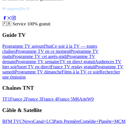
✉ support@tv.fr
🇫🇷
Service 100% gratuit
Guide TV
Programme TV aujourd'hui
Ce soir à la TV — toutes
chaînes
Programme TV en ce moment
Programme TV
matin
Programme TV cet après-midi
Programme TV
demain
Programme TV semaine
TV en direct gratuit
Audiences TV
hier soir
Sport TV en direct
France TV replay gratuit
Programme TV
samedi
Programme TV dimanche
Films à la TV ce soir
Rechercher
une émission
Chaînes TNT
TF1
France 2
France 3
France 4
France 5
M6
Arte
W9
Câble & Satellite
BFM TV
CNews
Canal+
LCI
Paris Première
Comédie+
Planète+
MCM