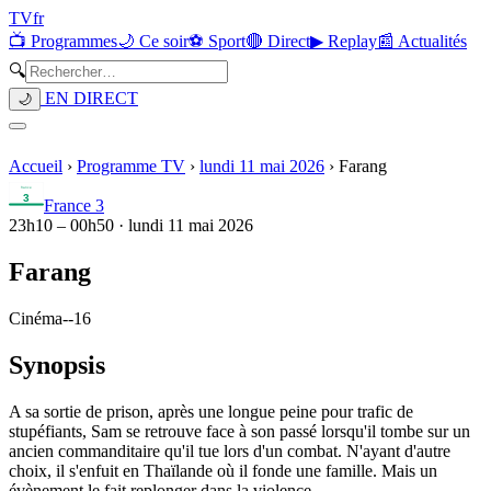
TV
fr
📺 Programmes
🌙 Ce soir
⚽ Sport
🔴 Direct
▶ Replay
📰 Actualités
🔍
EN DIRECT
🌙
Accueil
›
Programme TV
›
lundi 11 mai 2026
›
Farang
France 3
23h10
–
00h50
·
lundi 11 mai 2026
Farang
Cinéma
-
-16
Synopsis
A sa sortie de prison, après une longue peine pour trafic de
stupéfiants, Sam se retrouve face à son passé lorsqu'il tombe sur un
ancien commanditaire qu'il tue lors d'un combat. N'ayant d'autre
choix, il s'enfuit en Thaïlande où il fonde une famille. Mais un
évènement le fait replonger dans la violence...