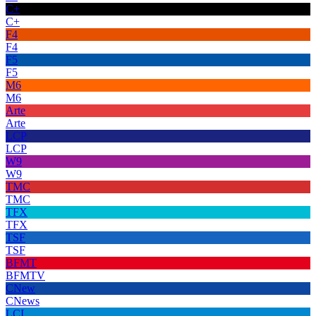
C+
C+
F4
F4
F5
F5
M6
M6
Arte
Arte
LCP
LCP
W9
W9
TMC
TMC
TFX
TFX
TSF
TSF
BFMT
BFMTV
CNew
CNews
LCI