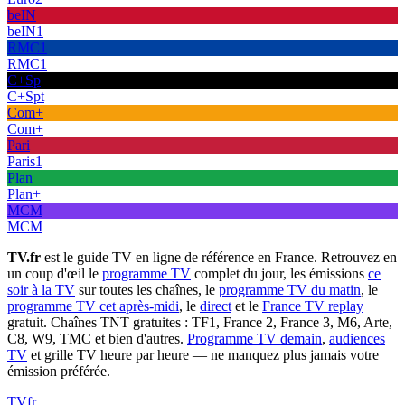
beIN
beIN1
RMC1
RMC1
C+Sp
C+Spt
Com+
Com+
Pari
Paris1
Plan
Plan+
MCM
MCM
TV.fr
est le guide TV en ligne de référence en France. Retrouvez en
un coup d'œil le
programme TV
complet du jour, les émissions
ce
soir à la TV
sur toutes les chaînes, le
programme TV du matin
, le
programme TV cet après-midi
, le
direct
et le
France TV replay
gratuit. Chaînes TNT gratuites : TF1, France 2, France 3, M6, Arte,
C8, W9, TMC et bien d'autres.
Programme TV demain
,
audiences
TV
et grille TV heure par heure — ne manquez plus jamais votre
émission préférée.
TV
fr