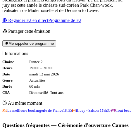
jury est cette année le cinéaste sud-coréen Park Chan-wook,
réalisateur de Mademoiselle et de Decision to Leave.
🔴 Regarder
F2
en direct
Programme de
F2
📤 Partager cette émission
🔔
Me rappeler ce programme
ℹ️ Informations
Chaîne
France 2
Heure
19h00
–
20h00
Date
mardi 12 mai 2026
Genre
Actualites
Durée
60
min
CSA
Déconseillé -
Tout
ans
📺 Au même moment
La meilleure boulangerie de France
Bluey - Saison 1
Tout beau
M6
18h35
F4
18h35
W9
Questions fréquentes —
Cérémonie d'ouverture Cannes