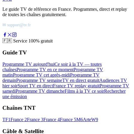
Le guide TV de référence en France. Programmes, direct et replay
de toutes les chaînes gratuitement.
✉ support@tv.fr
🇫🇷
Service 100% gratuit
Guide TV
Programme TV aujourd'hui
Ce soir à la TV — toutes
chaînes
Programme TV en ce moment
Programme TV
matin
Programme TV cet après-midi
Programme TV
demain
Programme TV semaine
TV en direct gratuit
Audiences TV
hier soir
Sport TV en direct
France TV replay gratuit
Programme TV
samedi
Programme TV dimanche
Films à la TV ce soir
Rechercher
une émission
Chaînes TNT
TF1
France 2
France 3
France 4
France 5
M6
Arte
W9
Câble & Satellite