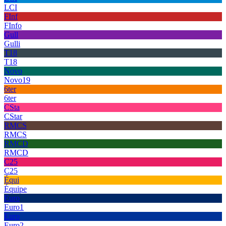
LCI
FInf
FInfo
Gull
Gulli
T18
T18
Novo
Novo19
6ter
6ter
CSta
CStar
RMCS
RMCS
RMCD
RMCD
C25
C25
Équi
Équipe
Euro
Euro1
Euro
Euro2