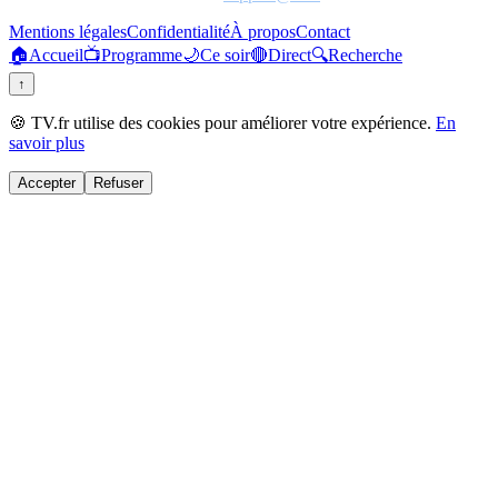
Mentions légales
Confidentialité
À propos
Contact
🏠
Accueil
📺
Programme
🌙
Ce soir
🔴
Direct
🔍
Recherche
↑
🍪 TV.fr utilise des cookies pour améliorer votre expérience.
En
savoir plus
Accepter
Refuser