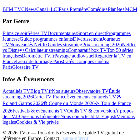
BFM TV
CNews
Canal+
LCI
Paris Première
Comédie+
Planète+
MCM
Par Genre
Films ce soir
Séries TV
Documentaires
Sport en direct
Programmes
Jeunesse
Guide programmes enfants
Divertissement
Journaux
TV
Nouveautés Netflix
Guides streaming
Prix streaming 2026
Netflix
vs Disney+
Calculateur streaming
Comparatif box TV
Top 50 séries
françaises
Baromètre TV.fr
Paysage audiovisuel
Regarder la TV en
France
Lieux de tournage Paris
Cafés iconiques cinéma
Paris
Glossaire TV
Infos & Événements
Actualités TV
Blog TV.fr
Nos auteurs
Observatoire TV
Étude
streaming 2026
Carte TV France
Événements culturels TV
🎾
Roland-Garros 2026
⚽ Coupe du Monde 2026
🚴 Tour de France
2026
Festivals & événements TV
Outils TV & conversion
À propos
de TV.fr
Questions fréquentes
Nous contacter
🇬🇧 English
Mentions
légales
Cookies & Vie privée
©
2026
TV.fr — Tous droits réservés. Le guide TV gratuit de
référence en France. Contact :
support@tv.fr