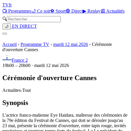
TV
fr
📺 Programmes
🌙 Ce soir
⚽ Sport
🔴 Direct
▶ Replay
📰 Actualités
🔍
EN DIRECT
🌙
Accueil
›
Programme TV
›
mardi 12 mai 2026
›
Cérémonie
d'ouverture Cannes
France 2
19h00
–
20h00
·
mardi 12 mai 2026
Cérémonie d'ouverture Cannes
Actualites
-
Tout
Synopsis
L'actrice franco-malienne Eye Haidara, maîtresse des cérémonies de
la 79e édition du Festival de Cannes, qui doit se dérouler jusqu'au
23 mai, présente la cérémonie d'ouverture, entre tapis rouge, invités
prestigieux et premiers temps forts du festival. Le Le président du