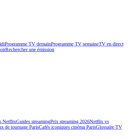
idi
Programme TV demain
Programme TV semaine
TV en direct
oir
Rechercher une émission
 Netflix
Guides streaming
Prix streaming 2026
Netflix vs
ux de tournage Paris
Cafés iconiques cinéma Paris
Glossaire TV