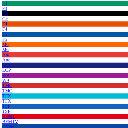
F3
F3
C+
C+
F4
F4
F5
F5
M6
M6
Arte
Arte
LCP
LCP
W9
W9
TMC
TMC
TFX
TFX
TSF
TSF
BFMT
BFMTV
CNew