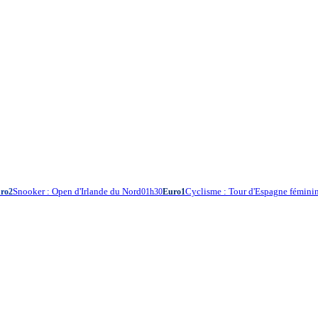
Snooker : Open d'Irlande du Nord
Cyclisme : Tour d'Espagne fémini
ro2
01h30
Euro1