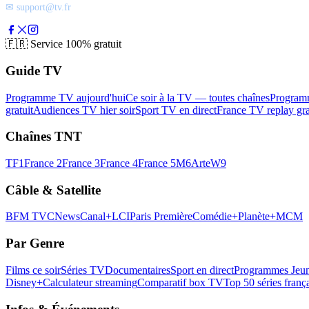
✉ support@tv.fr
🇫🇷
Service 100% gratuit
Guide TV
Programme TV aujourd'hui
Ce soir à la TV — toutes chaînes
Program
gratuit
Audiences TV hier soir
Sport TV en direct
France TV replay gra
Chaînes TNT
TF1
France 2
France 3
France 4
France 5
M6
Arte
W9
Câble & Satellite
BFM TV
CNews
Canal+
LCI
Paris Première
Comédie+
Planète+
MCM
Par Genre
Films ce soir
Séries TV
Documentaires
Sport en direct
Programmes Jeun
Disney+
Calculateur streaming
Comparatif box TV
Top 50 séries franç