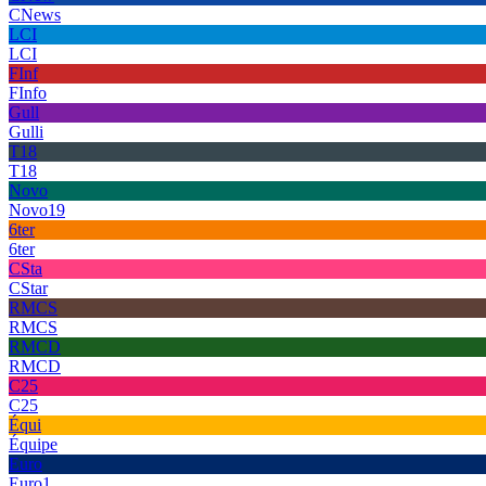
CNews
LCI
LCI
FInf
FInfo
Gull
Gulli
T18
T18
Novo
Novo19
6ter
6ter
CSta
CStar
RMCS
RMCS
RMCD
RMCD
C25
C25
Équi
Équipe
Euro
Euro1