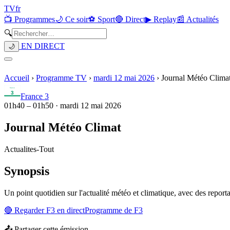
TV
fr
📺 Programmes
🌙 Ce soir
⚽ Sport
🔴 Direct
▶ Replay
📰 Actualités
🔍
EN DIRECT
🌙
Accueil
›
Programme TV
›
mardi 12 mai 2026
›
Journal Météo Clima
France 3
01h40
–
01h50
·
mardi 12 mai 2026
Journal Météo Climat
Actualites
-
Tout
Synopsis
Un point quotidien sur l'actualité météo et climatique, avec des reporta
🔴 Regarder
F3
en direct
Programme de
F3
📤 Partager cette émission