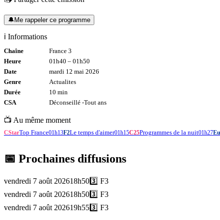
🔔
Me rappeler ce programme
ℹ️ Informations
Chaîne
France 3
Heure
01h40
–
01h50
Date
mardi 12 mai 2026
Genre
Actualites
Durée
10
min
CSA
Déconseillé -
Tout
ans
📺 Au même moment
Top France
Le temps d'aimer
Programmes de la nuit
CStar
01h13
F2
01h15
C25
01h27
Eu
📅 Prochaines diffusions
vendredi 7 août 2026
18h50
3️⃣
F3
vendredi 7 août 2026
18h50
3️⃣
F3
vendredi 7 août 2026
19h55
3️⃣
F3