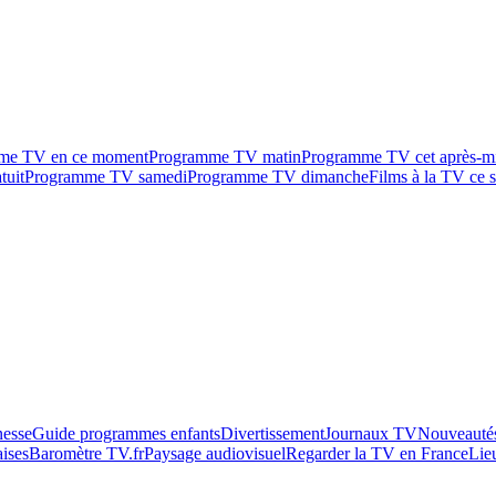
me TV en ce moment
Programme TV matin
Programme TV cet après-m
tuit
Programme TV samedi
Programme TV dimanche
Films à la TV ce s
esse
Guide programmes enfants
Divertissement
Journaux TV
Nouveautés
aises
Baromètre TV.fr
Paysage audiovisuel
Regarder la TV en France
Lie