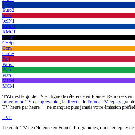
Euro
Euro2
beIN
beIN1
RMC1
RMC1
C+Sp
C+Spt
Com+
Com+
Pari
Paris1
Plan
Plan+
MCM
MCM
TV.fr
est le guide TV en ligne de référence en France. Retrouvez en 
programme TV cet après-midi
, le
direct
et le
France TV replay
gratuit
TV heure par heure — ne manquez plus jamais votre émission préféré
TV
fr
Le guide TV de référence en France. Programmes, direct et replay de t