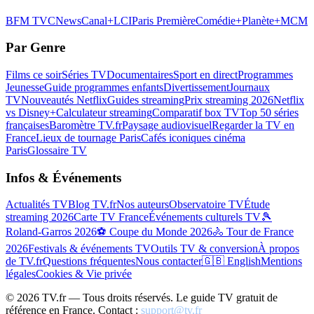
BFM TV
CNews
Canal+
LCI
Paris Première
Comédie+
Planète+
MCM
Par Genre
Films ce soir
Séries TV
Documentaires
Sport en direct
Programmes
Jeunesse
Guide programmes enfants
Divertissement
Journaux
TV
Nouveautés Netflix
Guides streaming
Prix streaming 2026
Netflix
vs Disney+
Calculateur streaming
Comparatif box TV
Top 50 séries
françaises
Baromètre TV.fr
Paysage audiovisuel
Regarder la TV en
France
Lieux de tournage Paris
Cafés iconiques cinéma
Paris
Glossaire TV
Infos & Événements
Actualités TV
Blog TV.fr
Nos auteurs
Observatoire TV
Étude
streaming 2026
Carte TV France
Événements culturels TV
🎾
Roland-Garros 2026
⚽ Coupe du Monde 2026
🚴 Tour de France
2026
Festivals & événements TV
Outils TV & conversion
À propos
de TV.fr
Questions fréquentes
Nous contacter
🇬🇧 English
Mentions
légales
Cookies & Vie privée
©
2026
TV.fr — Tous droits réservés. Le guide TV gratuit de
référence en France. Contact :
support@tv.fr