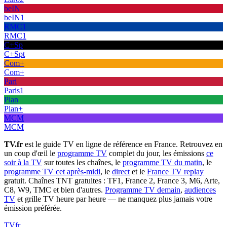
beIN
beIN1
RMC1
RMC1
C+Sp
C+Spt
Com+
Com+
Pari
Paris1
Plan
Plan+
MCM
MCM
TV.fr
est le guide TV en ligne de référence en France. Retrouvez en
un coup d'œil le
programme TV
complet du jour, les émissions
ce
soir à la TV
sur toutes les chaînes, le
programme TV du matin
, le
programme TV cet après-midi
, le
direct
et le
France TV replay
gratuit. Chaînes TNT gratuites : TF1, France 2, France 3, M6, Arte,
C8, W9, TMC et bien d'autres.
Programme TV demain
,
audiences
TV
et grille TV heure par heure — ne manquez plus jamais votre
émission préférée.
TV
fr