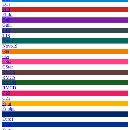
LCI
FInf
FInfo
Gull
Gulli
T18
T18
Novo
Novo19
6ter
6ter
CSta
CStar
RMCS
RMCS
RMCD
RMCD
C25
C25
Équi
Équipe
Euro
Euro1
Euro
Euro2