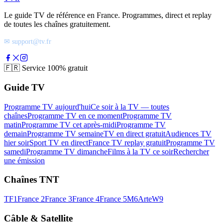
Le guide TV de référence en France. Programmes, direct et replay
de toutes les chaînes gratuitement.
✉ support@tv.fr
🇫🇷
Service 100% gratuit
Guide TV
Programme TV aujourd'hui
Ce soir à la TV — toutes
chaînes
Programme TV en ce moment
Programme TV
matin
Programme TV cet après-midi
Programme TV
demain
Programme TV semaine
TV en direct gratuit
Audiences TV
hier soir
Sport TV en direct
France TV replay gratuit
Programme TV
samedi
Programme TV dimanche
Films à la TV ce soir
Rechercher
une émission
Chaînes TNT
TF1
France 2
France 3
France 4
France 5
M6
Arte
W9
Câble & Satellite