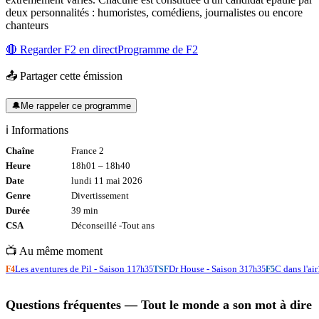
deux personnalités : humoristes, comédiens, journalistes ou encore
chanteurs
🔴 Regarder
F2
en direct
Programme de
F2
📤 Partager cette émission
🔔
Me rappeler ce programme
ℹ️ Informations
Chaîne
France 2
Heure
18h01
–
18h40
Date
lundi 11 mai 2026
Genre
Divertissement
Durée
39
min
CSA
Déconseillé -
Tout
ans
📺 Au même moment
Les aventures de Pil - Saison 1
Dr House - Saison 3
C dans l'air
F4
17h35
TSF
17h35
F5
Questions fréquentes —
Tout le monde a son mot à dire