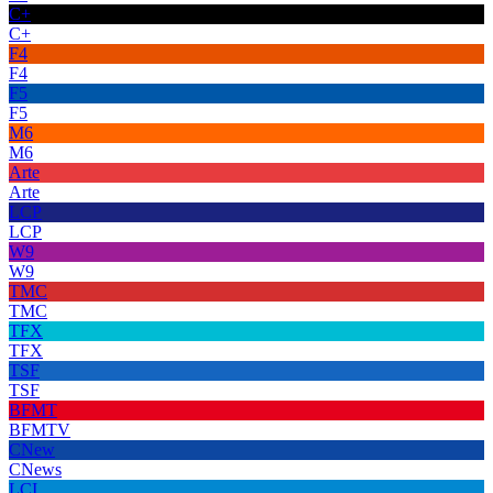
C+
C+
F4
F4
F5
F5
M6
M6
Arte
Arte
LCP
LCP
W9
W9
TMC
TMC
TFX
TFX
TSF
TSF
BFMT
BFMTV
CNew
CNews
LCI