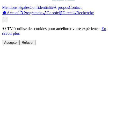
Mentions légales
Confidentialité
À propos
Contact
🏠
Accueil
📺
Programme
🌙
Ce soir
🔴
Direct
🔍
Recherche
↑
🍪 TV.fr utilise des cookies pour améliorer votre expérience.
En
savoir plus
Accepter
Refuser