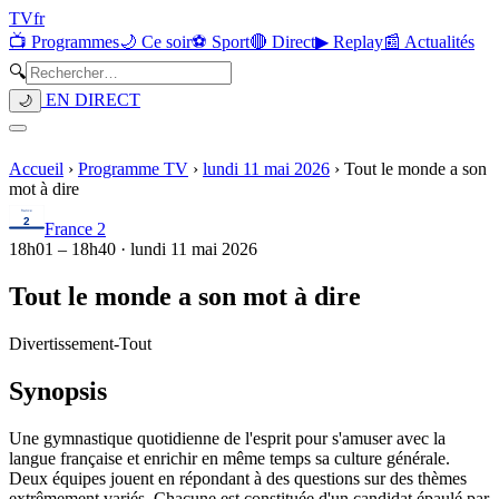
TV
fr
📺 Programmes
🌙 Ce soir
⚽ Sport
🔴 Direct
▶ Replay
📰 Actualités
🔍
EN DIRECT
🌙
Accueil
›
Programme TV
›
lundi 11 mai 2026
›
Tout le monde a son
mot à dire
France 2
18h01
–
18h40
·
lundi 11 mai 2026
Tout le monde a son mot à dire
Divertissement
-
Tout
Synopsis
Une gymnastique quotidienne de l'esprit pour s'amuser avec la
langue française et enrichir en même temps sa culture générale.
Deux équipes jouent en répondant à des questions sur des thèmes
extrêmement variés. Chacune est constituée d'un candidat épaulé par