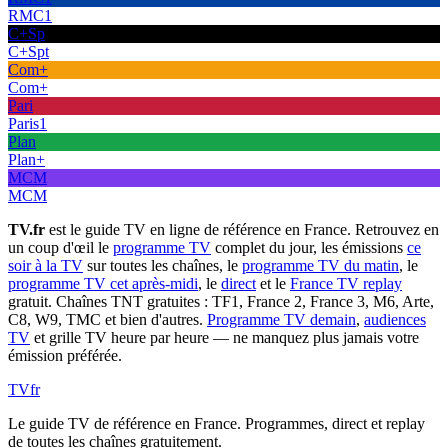
RMC1
C+Sp
C+Spt
Com+
Com+
Pari
Paris1
Plan
Plan+
MCM
MCM
TV.fr
est le guide TV en ligne de référence en France. Retrouvez en
un coup d'œil le
programme TV
complet du jour, les émissions
ce
soir à la TV
sur toutes les chaînes, le
programme TV du matin
, le
programme TV cet après-midi
, le
direct
et le
France TV replay
gratuit. Chaînes TNT gratuites : TF1, France 2, France 3, M6, Arte,
C8, W9, TMC et bien d'autres.
Programme TV demain
,
audiences
TV
et grille TV heure par heure — ne manquez plus jamais votre
émission préférée.
TV
fr
Le guide TV de référence en France. Programmes, direct et replay
de toutes les chaînes gratuitement.