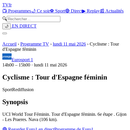
TV
fr
📺 Programmes
🌙 Ce soir
⚽ Sport
🔴 Direct
▶ Replay
📰 Actualités
🔍
EN DIRECT
🌙
Accueil
›
Programme TV
›
lundi 11 mai 2026
›
Cyclisme : Tour
d'Espagne féminin
Eurosport 1
14h00
–
15h00
·
lundi 11 mai 2026
Cyclisme : Tour d'Espagne féminin
Sport
Rediffusion
Synopsis
UCI World Tour Féminin. Tour d'Espagne féminin. 6e étape . Gijon
- Les Praeres. Nava (106 km).
🔴 Regarder
Euro1
en direct
Programme de
Euro1