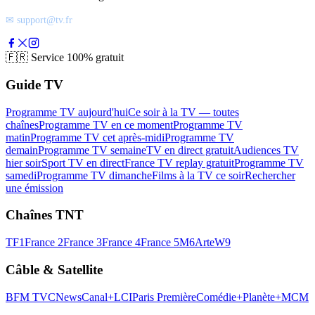
✉ support@tv.fr
🇫🇷
Service 100% gratuit
Guide TV
Programme TV aujourd'hui
Ce soir à la TV — toutes
chaînes
Programme TV en ce moment
Programme TV
matin
Programme TV cet après-midi
Programme TV
demain
Programme TV semaine
TV en direct gratuit
Audiences TV
hier soir
Sport TV en direct
France TV replay gratuit
Programme TV
samedi
Programme TV dimanche
Films à la TV ce soir
Rechercher
une émission
Chaînes TNT
TF1
France 2
France 3
France 4
France 5
M6
Arte
W9
Câble & Satellite
BFM TV
CNews
Canal+
LCI
Paris Première
Comédie+
Planète+
MCM