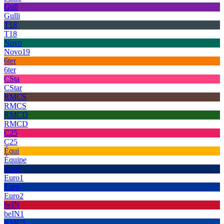
Gull
Gulli
T18
T18
Novo
Novo19
6ter
6ter
CSta
CStar
RMCS
RMCS
RMCD
RMCD
C25
C25
Équi
Équipe
Euro
Euro1
Euro
Euro2
beIN
beIN1
RMC1