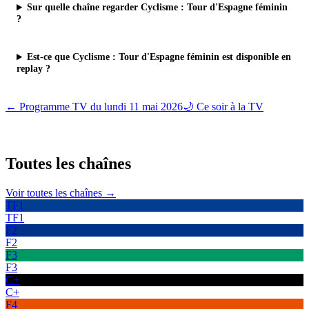
Sur quelle chaîne regarder Cyclisme : Tour d'Espagne féminin
?
Est-ce que Cyclisme : Tour d'Espagne féminin est disponible en
replay ?
← Programme TV du
lundi 11 mai 2026
🌙 Ce soir à la TV
Toutes les
chaînes
Voir toutes les chaînes →
TF1
TF1
F2
F2
F3
F3
C+
C+
F4