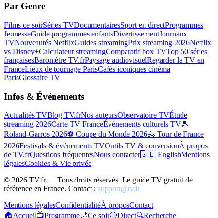
Par Genre
Films ce soir
Séries TV
Documentaires
Sport en direct
Programmes
Jeunesse
Guide programmes enfants
Divertissement
Journaux
TV
Nouveautés Netflix
Guides streaming
Prix streaming 2026
Netflix
vs Disney+
Calculateur streaming
Comparatif box TV
Top 50 séries
françaises
Baromètre TV.fr
Paysage audiovisuel
Regarder la TV en
France
Lieux de tournage Paris
Cafés iconiques cinéma
Paris
Glossaire TV
Infos & Événements
Actualités TV
Blog TV.fr
Nos auteurs
Observatoire TV
Étude
streaming 2026
Carte TV France
Événements culturels TV
🎾
Roland-Garros 2026
⚽ Coupe du Monde 2026
🚴 Tour de France
2026
Festivals & événements TV
Outils TV & conversion
À propos
de TV.fr
Questions fréquentes
Nous contacter
🇬🇧 English
Mentions
légales
Cookies & Vie privée
©
2026
TV.fr — Tous droits réservés. Le guide TV gratuit de
référence en France. Contact :
support@tv.fr
Mentions légales
Confidentialité
À propos
Contact
🏠
Accueil
📺
Programme
🌙
Ce soir
🔴
Direct
🔍
Recherche