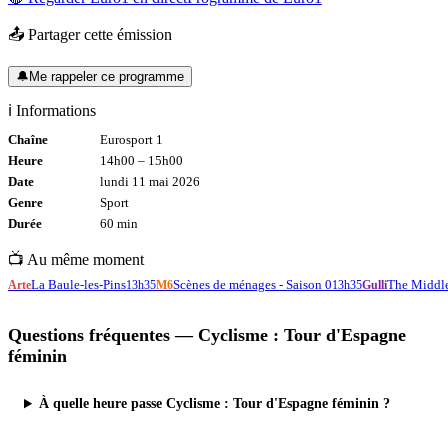
📤 Partager cette émission
🔔
Me rappeler ce programme
ℹ️ Informations
Chaîne
Eurosport 1
Heure
14h00
–
15h00
Date
lundi 11 mai 2026
Genre
Sport
Durée
60
min
📺 Au même moment
La Baule-les-Pins
Scènes de ménages - Saison 0
The Middle
Arte
13h35
M6
13h35
Gulli
Questions fréquentes —
Cyclisme : Tour d'Espagne
féminin
À quelle heure passe Cyclisme : Tour d'Espagne féminin ?