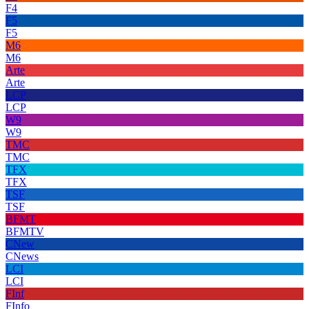
F4
F5
F5
M6
M6
Arte
Arte
LCP
LCP
W9
W9
TMC
TMC
TFX
TFX
TSF
TSF
BFMT
BFMTV
CNew
CNews
LCI
LCI
FInf
FInfo