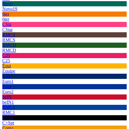
Novo
Novo19
6ter
6ter
CSta
CStar
RMCS
RMCS
RMCD
RMCD
C25
C25
Équi
Équipe
Euro
Euro1
Euro
Euro2
beIN
beIN1
RMC1
RMC1
C+Sp
C+Spt
Com+