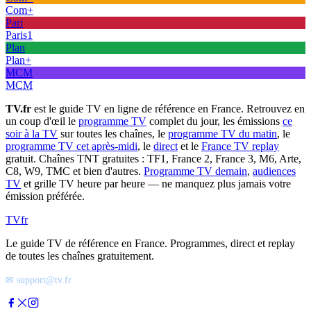
Com+
Pari
Paris1
Plan
Plan+
MCM
MCM
TV.fr
est le guide TV en ligne de référence en France. Retrouvez en
un coup d'œil le
programme TV
complet du jour, les émissions
ce
soir à la TV
sur toutes les chaînes, le
programme TV du matin
, le
programme TV cet après-midi
, le
direct
et le
France TV replay
gratuit. Chaînes TNT gratuites : TF1, France 2, France 3, M6, Arte,
C8, W9, TMC et bien d'autres.
Programme TV demain
,
audiences
TV
et grille TV heure par heure — ne manquez plus jamais votre
émission préférée.
TV
fr
Le guide TV de référence en France. Programmes, direct et replay
de toutes les chaînes gratuitement.
✉ support@tv.fr