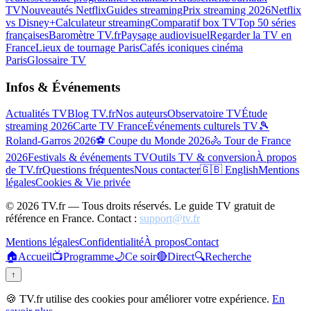
TV
Nouveautés Netflix
Guides streaming
Prix streaming 2026
Netflix
vs Disney+
Calculateur streaming
Comparatif box TV
Top 50 séries
françaises
Baromètre TV.fr
Paysage audiovisuel
Regarder la TV en
France
Lieux de tournage Paris
Cafés iconiques cinéma
Paris
Glossaire TV
Infos & Événements
Actualités TV
Blog TV.fr
Nos auteurs
Observatoire TV
Étude
streaming 2026
Carte TV France
Événements culturels TV
🎾
Roland-Garros 2026
⚽ Coupe du Monde 2026
🚴 Tour de France
2026
Festivals & événements TV
Outils TV & conversion
À propos
de TV.fr
Questions fréquentes
Nous contacter
🇬🇧 English
Mentions
légales
Cookies & Vie privée
©
2026
TV.fr — Tous droits réservés. Le guide TV gratuit de
référence en France. Contact :
support@tv.fr
Mentions légales
Confidentialité
À propos
Contact
🏠
Accueil
📺
Programme
🌙
Ce soir
🔴
Direct
🔍
Recherche
↑
🍪 TV.fr utilise des cookies pour améliorer votre expérience.
En