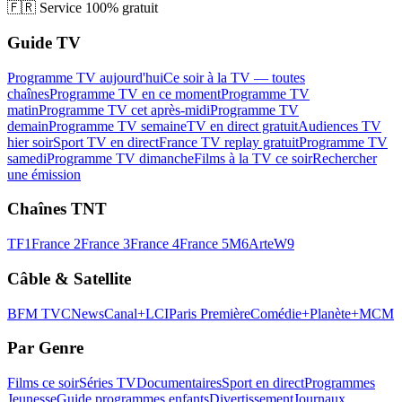
🇫🇷
Service 100% gratuit
Guide TV
Programme TV aujourd'hui
Ce soir à la TV — toutes
chaînes
Programme TV en ce moment
Programme TV
matin
Programme TV cet après-midi
Programme TV
demain
Programme TV semaine
TV en direct gratuit
Audiences TV
hier soir
Sport TV en direct
France TV replay gratuit
Programme TV
samedi
Programme TV dimanche
Films à la TV ce soir
Rechercher
une émission
Chaînes TNT
TF1
France 2
France 3
France 4
France 5
M6
Arte
W9
Câble & Satellite
BFM TV
CNews
Canal+
LCI
Paris Première
Comédie+
Planète+
MCM
Par Genre
Films ce soir
Séries TV
Documentaires
Sport en direct
Programmes
Jeunesse
Guide programmes enfants
Divertissement
Journaux