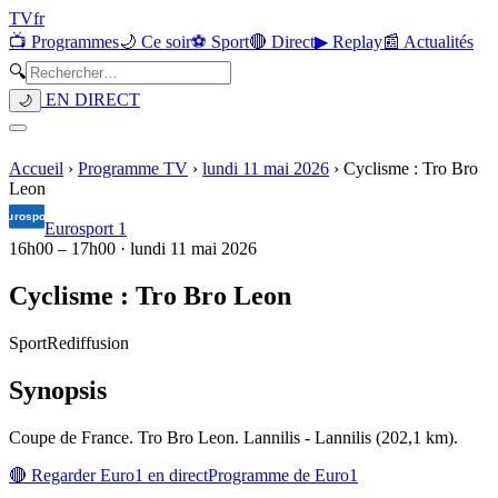
TV
fr
📺 Programmes
🌙 Ce soir
⚽ Sport
🔴 Direct
▶ Replay
📰 Actualités
🔍
EN DIRECT
🌙
Accueil
›
Programme TV
›
lundi 11 mai 2026
›
Cyclisme : Tro Bro
Leon
Eurosport 1
16h00
–
17h00
·
lundi 11 mai 2026
Cyclisme : Tro Bro Leon
Sport
Rediffusion
Synopsis
Coupe de France. Tro Bro Leon. Lannilis - Lannilis (202,1 km).
🔴 Regarder
Euro1
en direct
Programme de
Euro1