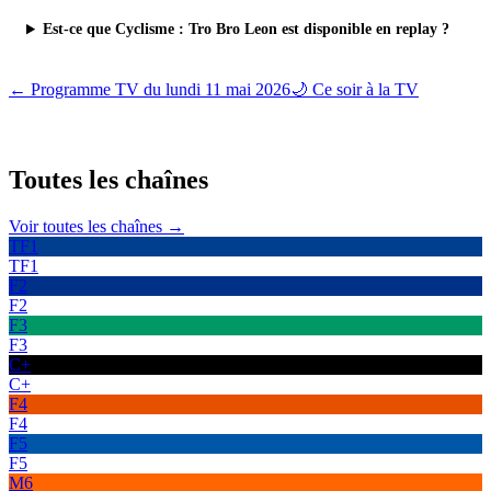
Est-ce que Cyclisme : Tro Bro Leon est disponible en replay ?
← Programme TV du
lundi 11 mai 2026
🌙 Ce soir à la TV
Toutes les
chaînes
Voir toutes les chaînes →
TF1
TF1
F2
F2
F3
F3
C+
C+
F4
F4
F5
F5
M6