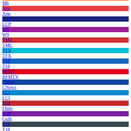
M6
Arte
Arte
LCP
LCP
W9
W9
TMC
TMC
TFX
TFX
TSF
TSF
BFMT
BFMTV
CNew
CNews
LCI
LCI
FInf
FInfo
Gull
Gulli
T18
T18