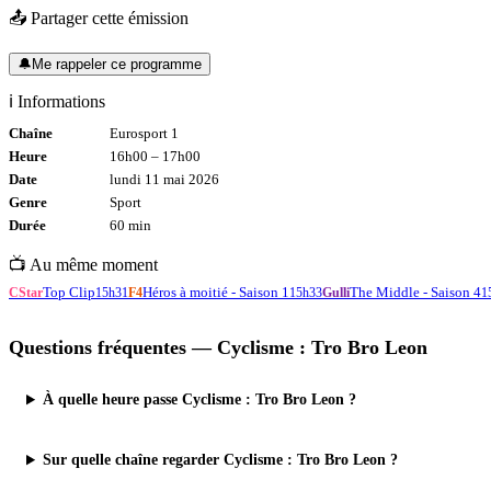
📤 Partager cette émission
🔔
Me rappeler ce programme
ℹ️ Informations
Chaîne
Eurosport 1
Heure
16h00
–
17h00
Date
lundi 11 mai 2026
Genre
Sport
Durée
60
min
📺 Au même moment
Top Clip
Héros à moitié - Saison 1
The Middle - Saison 4
CStar
15h31
F4
15h33
Gulli
1
Questions fréquentes —
Cyclisme : Tro Bro Leon
À quelle heure passe Cyclisme : Tro Bro Leon ?
Sur quelle chaîne regarder Cyclisme : Tro Bro Leon ?