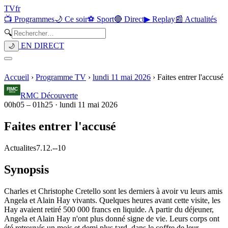
TV
fr
📺 Programmes
🌙 Ce soir
⚽ Sport
🔴 Direct
▶ Replay
📰 Actualités
🔍
EN DIRECT
🌙
Accueil
›
Programme TV
›
lundi 11 mai 2026
›
Faites entrer l'accusé
RMC Découverte
00h05
–
01h25
·
lundi 11 mai 2026
Faites entrer l'accusé
Actualites
7.12.
-
-10
Synopsis
Charles et Christophe Cretello sont les derniers à avoir vu leurs amis
Angela et Alain Hay vivants. Quelques heures avant cette visite, les
Hay avaient retiré 500 000 francs en liquide. A partir du déjeuner,
Angela et Alain Hay n'ont plus donné signe de vie. Leurs corps ont
été retrouvés un mois et demi plus tard, dans le coffre de leur