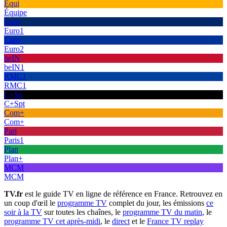
Équi
Équipe
Euro
Euro1
Euro
Euro2
beIN
beIN1
RMC1
RMC1
C+Sp
C+Spt
Com+
Com+
Pari
Paris1
Plan
Plan+
MCM
MCM
TV.fr
est le guide TV en ligne de référence en France. Retrouvez en
un coup d'œil le
programme TV
complet du jour, les émissions
ce
soir à la TV
sur toutes les chaînes, le
programme TV du matin
, le
programme TV cet après-midi
, le
direct
et le
France TV replay