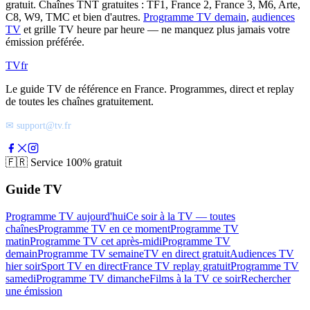
gratuit. Chaînes TNT gratuites : TF1, France 2, France 3, M6, Arte,
C8, W9, TMC et bien d'autres.
Programme TV demain
,
audiences
TV
et grille TV heure par heure — ne manquez plus jamais votre
émission préférée.
TV
fr
Le guide TV de référence en France. Programmes, direct et replay
de toutes les chaînes gratuitement.
✉ support@tv.fr
🇫🇷
Service 100% gratuit
Guide TV
Programme TV aujourd'hui
Ce soir à la TV — toutes
chaînes
Programme TV en ce moment
Programme TV
matin
Programme TV cet après-midi
Programme TV
demain
Programme TV semaine
TV en direct gratuit
Audiences TV
hier soir
Sport TV en direct
France TV replay gratuit
Programme TV
samedi
Programme TV dimanche
Films à la TV ce soir
Rechercher
une émission