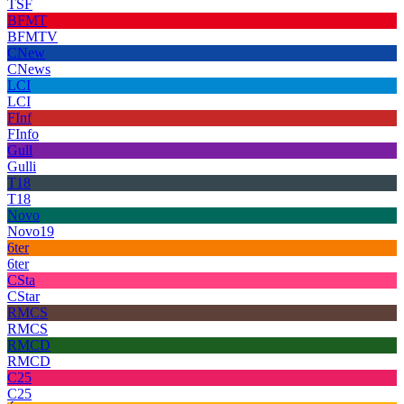
TSF
BFMT
BFMTV
CNew
CNews
LCI
LCI
FInf
FInfo
Gull
Gulli
T18
T18
Novo
Novo19
6ter
6ter
CSta
CStar
RMCS
RMCS
RMCD
RMCD
C25
C25