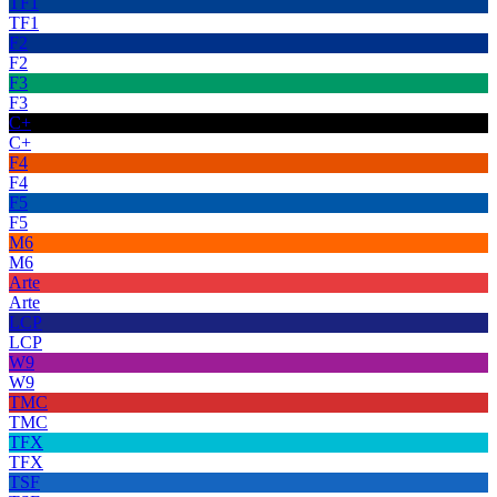
TF1
TF1
F2
F2
F3
F3
C+
C+
F4
F4
F5
F5
M6
M6
Arte
Arte
LCP
LCP
W9
W9
TMC
TMC
TFX
TFX
TSF