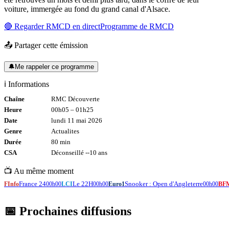
voiture, immergée au fond du grand canal d'Alsace.
🔴 Regarder
RMCD
en direct
Programme de
RMCD
📤 Partager cette émission
🔔
Me rappeler ce programme
ℹ️ Informations
Chaîne
RMC Découverte
Heure
00h05
–
01h25
Date
lundi 11 mai 2026
Genre
Actualites
Durée
80
min
CSA
Déconseillé -
-10
ans
📺 Au même moment
France 24
Le 22H
Snooker : Open d'Angleterre
FInfo
00h00
LCI
00h00
Euro1
00h00
BF
📅 Prochaines diffusions