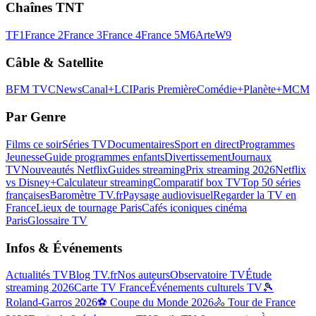
Chaînes TNT
TF1
France 2
France 3
France 4
France 5
M6
Arte
W9
Câble & Satellite
BFM TV
CNews
Canal+
LCI
Paris Première
Comédie+
Planète+
MCM
Par Genre
Films ce soir
Séries TV
Documentaires
Sport en direct
Programmes
Jeunesse
Guide programmes enfants
Divertissement
Journaux
TV
Nouveautés Netflix
Guides streaming
Prix streaming 2026
Netflix
vs Disney+
Calculateur streaming
Comparatif box TV
Top 50 séries
françaises
Baromètre TV.fr
Paysage audiovisuel
Regarder la TV en
France
Lieux de tournage Paris
Cafés iconiques cinéma
Paris
Glossaire TV
Infos & Événements
Actualités TV
Blog TV.fr
Nos auteurs
Observatoire TV
Étude
streaming 2026
Carte TV France
Événements culturels TV
🎾
Roland-Garros 2026
⚽ Coupe du Monde 2026
🚴 Tour de France