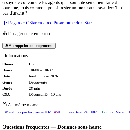
essaye de convaincre les agents qu'il souhaite seulement faire du
tourisme, mais comment peut-il rester un mois sans travailler s'il n'a
pas d'argent ?
🔴 Regarder
CStar
en direct
Programme de
CStar
📤 Partager cette émission
🔔
Me rappeler ce programme
ℹ️ Informations
Chaîne
CStar
Heure
19h09
–
19h37
Date
lundi 11 mai 2026
Genre
Decouverte
Durée
28
min
CSA
Déconseillé -
-10
ans
📺 Au même moment
N'oubliez pas les paroles
Tout beau, tout n9uf
Journal Météo C
F2
18h40
W9
18h45
F3
Questions fréquentes —
Douanes sous haute