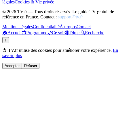
légales
Cookies & Vie privée
©
2026
TV.fr — Tous droits réservés. Le guide TV gratuit de
référence en France. Contact :
support@tv.fr
Mentions légales
Confidentialité
À propos
Contact
🏠
Accueil
📺
Programme
🌙
Ce soir
🔴
Direct
🔍
Recherche
↑
🍪 TV.fr utilise des cookies pour améliorer votre expérience.
En
savoir plus
Accepter
Refuser