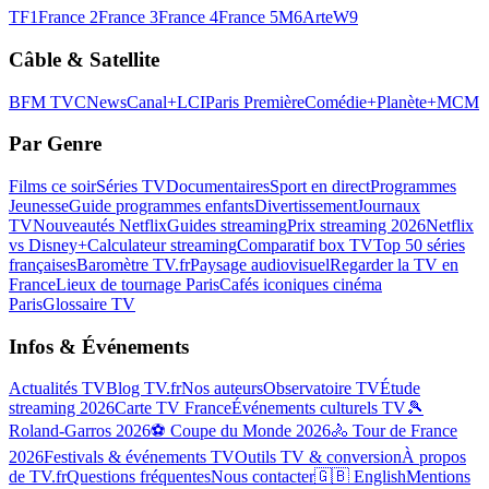
TF1
France 2
France 3
France 4
France 5
M6
Arte
W9
Câble & Satellite
BFM TV
CNews
Canal+
LCI
Paris Première
Comédie+
Planète+
MCM
Par Genre
Films ce soir
Séries TV
Documentaires
Sport en direct
Programmes
Jeunesse
Guide programmes enfants
Divertissement
Journaux
TV
Nouveautés Netflix
Guides streaming
Prix streaming 2026
Netflix
vs Disney+
Calculateur streaming
Comparatif box TV
Top 50 séries
françaises
Baromètre TV.fr
Paysage audiovisuel
Regarder la TV en
France
Lieux de tournage Paris
Cafés iconiques cinéma
Paris
Glossaire TV
Infos & Événements
Actualités TV
Blog TV.fr
Nos auteurs
Observatoire TV
Étude
streaming 2026
Carte TV France
Événements culturels TV
🎾
Roland-Garros 2026
⚽ Coupe du Monde 2026
🚴 Tour de France
2026
Festivals & événements TV
Outils TV & conversion
À propos
de TV.fr
Questions fréquentes
Nous contacter
🇬🇧 English
Mentions