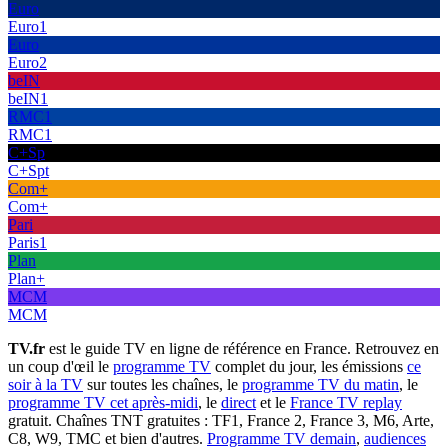
Euro
Euro1
Euro
Euro2
beIN
beIN1
RMC1
RMC1
C+Sp
C+Spt
Com+
Com+
Pari
Paris1
Plan
Plan+
MCM
MCM
TV.fr
est le guide TV en ligne de référence en France. Retrouvez en
un coup d'œil le
programme TV
complet du jour, les émissions
ce
soir à la TV
sur toutes les chaînes, le
programme TV du matin
, le
programme TV cet après-midi
, le
direct
et le
France TV replay
gratuit. Chaînes TNT gratuites : TF1, France 2, France 3, M6, Arte,
C8, W9, TMC et bien d'autres.
Programme TV demain
,
audiences