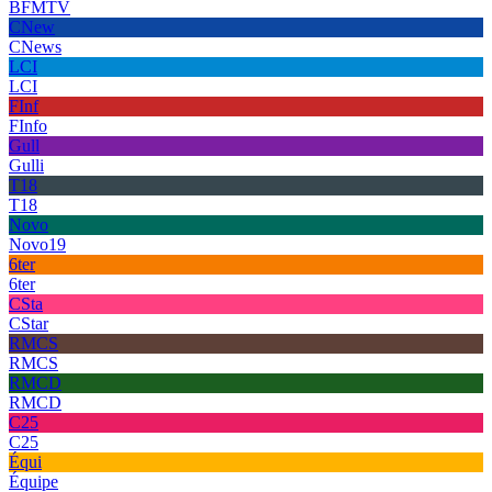
BFMTV
CNew
CNews
LCI
LCI
FInf
FInfo
Gull
Gulli
T18
T18
Novo
Novo19
6ter
6ter
CSta
CStar
RMCS
RMCS
RMCD
RMCD
C25
C25
Équi
Équipe