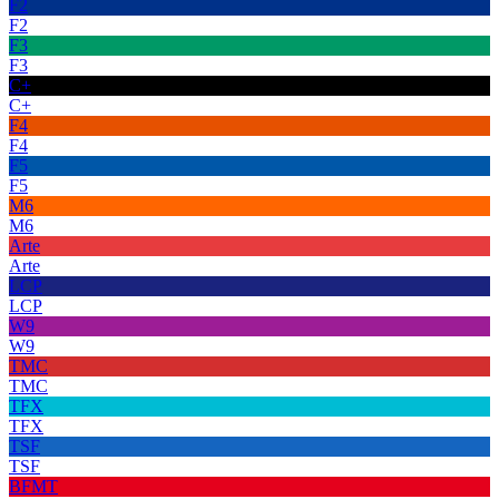
F2
F2
F3
F3
C+
C+
F4
F4
F5
F5
M6
M6
Arte
Arte
LCP
LCP
W9
W9
TMC
TMC
TFX
TFX
TSF
TSF
BFMT