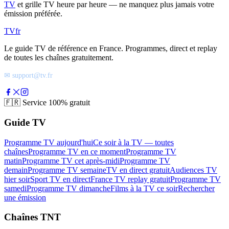
TV
et grille TV heure par heure — ne manquez plus jamais votre
émission préférée.
TV
fr
Le guide TV de référence en France. Programmes, direct et replay
de toutes les chaînes gratuitement.
✉ support@tv.fr
🇫🇷
Service 100% gratuit
Guide TV
Programme TV aujourd'hui
Ce soir à la TV — toutes
chaînes
Programme TV en ce moment
Programme TV
matin
Programme TV cet après-midi
Programme TV
demain
Programme TV semaine
TV en direct gratuit
Audiences TV
hier soir
Sport TV en direct
France TV replay gratuit
Programme TV
samedi
Programme TV dimanche
Films à la TV ce soir
Rechercher
une émission
Chaînes TNT