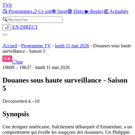
TV
fr
📺 Programmes
🌙 Ce soir
⚽ Sport
🔴 Direct
▶ Replay
📰 Actualités
🔍
EN DIRECT
🌙
Accueil
›
Programme TV
›
lundi 11 mai 2026
›
Douanes sous haute
surveillance - Saison 5
CStar
19h09
–
19h37
·
lundi 11 mai 2026
Douanes sous haute surveillance - Saison
5
Decouverte
4.4.
-
-10
Synopsis
Une designer américaine, fraîchement débarquée d'Amsterdam, a un
comportement qui éveille les soupçons des douaniers. Un Philippin