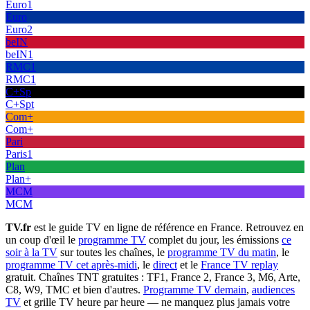
Euro1
Euro
Euro2
beIN
beIN1
RMC1
RMC1
C+Sp
C+Spt
Com+
Com+
Pari
Paris1
Plan
Plan+
MCM
MCM
TV.fr
est le guide TV en ligne de référence en France. Retrouvez en
un coup d'œil le
programme TV
complet du jour, les émissions
ce
soir à la TV
sur toutes les chaînes, le
programme TV du matin
, le
programme TV cet après-midi
, le
direct
et le
France TV replay
gratuit. Chaînes TNT gratuites : TF1, France 2, France 3, M6, Arte,
C8, W9, TMC et bien d'autres.
Programme TV demain
,
audiences
TV
et grille TV heure par heure — ne manquez plus jamais votre