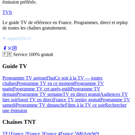
émission préférée.
TV
fr
Le guide TV de référence en France. Programmes, direct et replay
de toutes les chaînes gratuitement.
✉ support@tv.fr
🇫🇷
Service 100% gratuit
Guide TV
Programme TV aujourd'hui
Ce soir à la TV — toutes
chaînes
Programme TV en ce moment
Programme TV
matin
Programme TV cet après-midi
Programme TV
demain
Programme TV semaine
TV en direct gratuit
Audiences TV
hier soir
Sport TV en direct
France TV replay gratuit
Programme TV
samedi
Programme TV dimanche
Films à la TV ce soir
Rechercher
une émission
Chaînes TNT
TF1
France 2
France 3
France 4
France 5
M6
Arte
W9