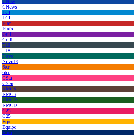
CNew
CNews
LCI
LCI
FInf
FInfo
Gull
Gulli
T18
T18
Novo
Novo19
6ter
6ter
CSta
CStar
RMCS
RMCS
RMCD
RMCD
C25
C25
Équi
Équipe
Euro