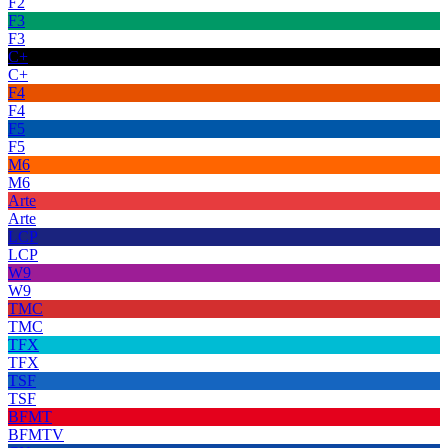
F2
F3
F3
C+
C+
F4
F4
F5
F5
M6
M6
Arte
Arte
LCP
LCP
W9
W9
TMC
TMC
TFX
TFX
TSF
TSF
BFMT
BFMTV