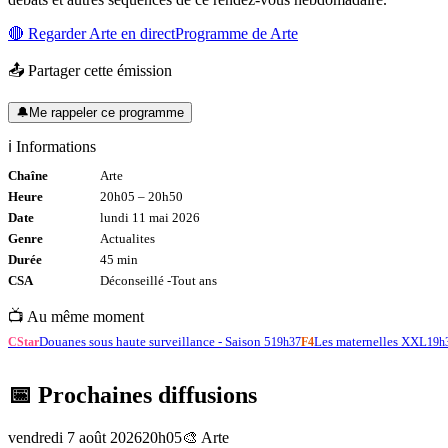
🔴 Regarder
Arte
en direct
Programme de
Arte
📤 Partager cette émission
🔔
Me rappeler ce programme
ℹ️ Informations
Chaîne
Arte
Heure
20h05
–
20h50
Date
lundi 11 mai 2026
Genre
Actualites
Durée
45
min
CSA
Déconseillé -
Tout
ans
📺 Au même moment
Douanes sous haute surveillance - Saison 5
Les maternelles XXL
CStar
19h37
F4
19h
📅 Prochaines diffusions
vendredi 7 août 2026
20h05
🎨
Arte