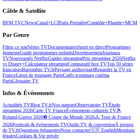
Câble & Satellite
BFM TV
CNews
Canal+
LCI
Paris Première
Comédie+
Planète+
MCM
Par Genre
Films ce soir
Séries TV
Documentaires
Sport en direct
Programmes
Jeunesse
Guide programmes enfants
Divertissement
Journaux
TV
Nouveautés Netflix
Guides streaming
Prix streaming 2026
Netflix
vs Disney+
Calculateur streaming
Comparatif box TV
Top 50 séries
françaises
Baromètre TV.fr
Paysage audiovisuel
Regarder la TV en
France
Lieux de tournage Paris
Cafés iconiques cinéma
Paris
Glossaire TV
Infos & Événements
Actualités TV
Blog TV.fr
Nos auteurs
Observatoire TV
Étude
streaming 2026
Carte TV France
Événements culturels TV
🎾
Roland-Garros 2026
⚽ Coupe du Monde 2026
🚴 Tour de France
2026
Festivals & événements TV
Outils TV & conversion
À propos
de TV.fr
Questions fréquentes
Nous contacter
🇬🇧 English
Mentions
légales
Cookies & Vie privée