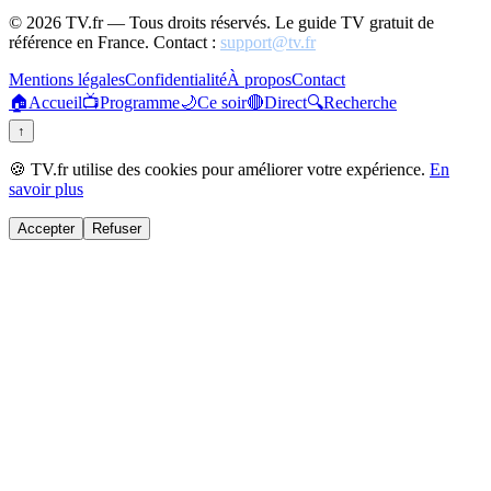
©
2026
TV.fr — Tous droits réservés. Le guide TV gratuit de
référence en France. Contact :
support@tv.fr
Mentions légales
Confidentialité
À propos
Contact
🏠
Accueil
📺
Programme
🌙
Ce soir
🔴
Direct
🔍
Recherche
↑
🍪 TV.fr utilise des cookies pour améliorer votre expérience.
En
savoir plus
Accepter
Refuser