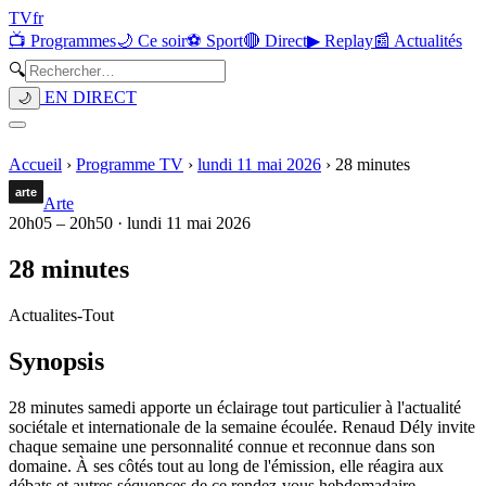
TV
fr
📺 Programmes
🌙 Ce soir
⚽ Sport
🔴 Direct
▶ Replay
📰 Actualités
🔍
EN DIRECT
🌙
Accueil
›
Programme TV
›
lundi 11 mai 2026
›
28 minutes
Arte
20h05
–
20h50
·
lundi 11 mai 2026
28 minutes
Actualites
-
Tout
Synopsis
28 minutes samedi apporte un éclairage tout particulier à l'actualité
sociétale et internationale de la semaine écoulée. Renaud Dély invite
chaque semaine une personnalité connue et reconnue dans son
domaine. À ses côtés tout au long de l'émission, elle réagira aux
débats et autres séquences de ce rendez-vous hebdomadaire.