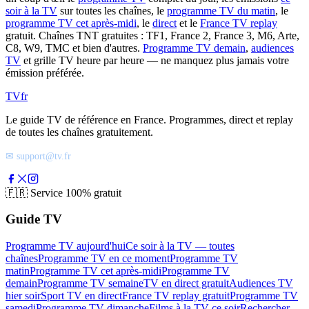
soir à la TV
sur toutes les chaînes, le
programme TV du matin
, le
programme TV cet après-midi
, le
direct
et le
France TV replay
gratuit. Chaînes TNT gratuites : TF1, France 2, France 3, M6, Arte,
C8, W9, TMC et bien d'autres.
Programme TV demain
,
audiences
TV
et grille TV heure par heure — ne manquez plus jamais votre
émission préférée.
TV
fr
Le guide TV de référence en France. Programmes, direct et replay
de toutes les chaînes gratuitement.
✉ support@tv.fr
🇫🇷
Service 100% gratuit
Guide TV
Programme TV aujourd'hui
Ce soir à la TV — toutes
chaînes
Programme TV en ce moment
Programme TV
matin
Programme TV cet après-midi
Programme TV
demain
Programme TV semaine
TV en direct gratuit
Audiences TV
hier soir
Sport TV en direct
France TV replay gratuit
Programme TV
samedi
Programme TV dimanche
Films à la TV ce soir
Rechercher