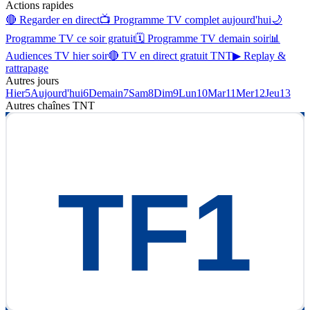
Actions rapides
🔴 Regarder en direct
📺 Programme TV complet aujourd'hui
🌙
Programme TV ce soir gratuit
🗓 Programme TV demain soir
📊
Audiences TV hier soir
🔴 TV en direct gratuit TNT
▶ Replay &
rattrapage
Autres jours
Hier
5
Aujourd'hui
6
Demain
7
Sam
8
Dim
9
Lun
10
Mar
11
Mer
12
Jeu
13
Autres chaînes
TNT