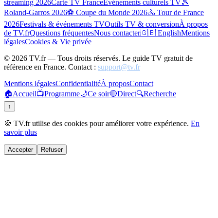
streaming 2026
Carte TV France
Événements culturels TV
🎾
Roland-Garros 2026
⚽ Coupe du Monde 2026
🚴 Tour de France
2026
Festivals & événements TV
Outils TV & conversion
À propos
de TV.fr
Questions fréquentes
Nous contacter
🇬🇧 English
Mentions
légales
Cookies & Vie privée
©
2026
TV.fr — Tous droits réservés. Le guide TV gratuit de
référence en France. Contact :
support@tv.fr
Mentions légales
Confidentialité
À propos
Contact
🏠
Accueil
📺
Programme
🌙
Ce soir
🔴
Direct
🔍
Recherche
↑
🍪 TV.fr utilise des cookies pour améliorer votre expérience.
En
savoir plus
Accepter
Refuser