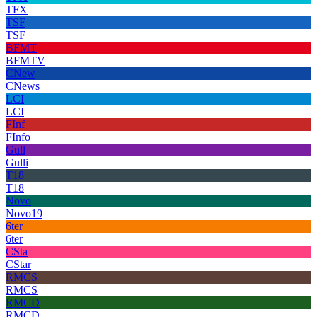
TFX
TSF
TSF
BFMT
BFMTV
CNew
CNews
LCI
LCI
FInf
FInfo
Gull
Gulli
T18
T18
Novo
Novo19
6ter
6ter
CSta
CStar
RMCS
RMCS
RMCD
RMCD