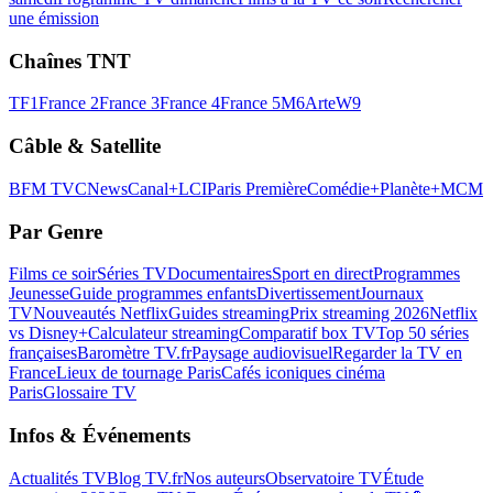
une émission
Chaînes TNT
TF1
France 2
France 3
France 4
France 5
M6
Arte
W9
Câble & Satellite
BFM TV
CNews
Canal+
LCI
Paris Première
Comédie+
Planète+
MCM
Par Genre
Films ce soir
Séries TV
Documentaires
Sport en direct
Programmes
Jeunesse
Guide programmes enfants
Divertissement
Journaux
TV
Nouveautés Netflix
Guides streaming
Prix streaming 2026
Netflix
vs Disney+
Calculateur streaming
Comparatif box TV
Top 50 séries
françaises
Baromètre TV.fr
Paysage audiovisuel
Regarder la TV en
France
Lieux de tournage Paris
Cafés iconiques cinéma
Paris
Glossaire TV
Infos & Événements
Actualités TV
Blog TV.fr
Nos auteurs
Observatoire TV
Étude