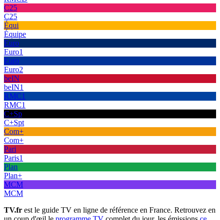
C25
C25
Équi
Équipe
Euro
Euro1
Euro
Euro2
beIN
beIN1
RMC1
RMC1
C+Sp
C+Spt
Com+
Com+
Pari
Paris1
Plan
Plan+
MCM
MCM
TV.fr
est le guide TV en ligne de référence en France. Retrouvez en
un coup d'œil le
programme TV
complet du jour, les émissions
ce