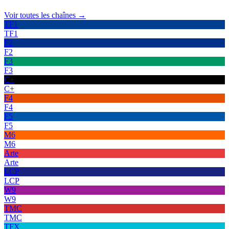
Voir toutes les chaînes →
TF1
TF1
F2
F2
F3
F3
C+
C+
F4
F4
F5
F5
M6
M6
Arte
Arte
LCP
LCP
W9
W9
TMC
TMC
TFX