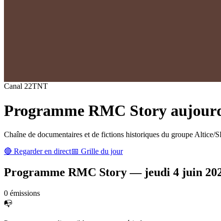
Canal
22
TNT
Programme
RMC Story
aujourd'
Chaîne de documentaires et de fictions historiques du groupe Altice/S
🔴 Regarder en direct
📅 Grille du jour
Programme
RMC Story
—
jeudi 4 juin 20
0
émission
s
📭