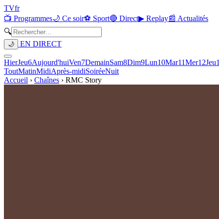
TV
fr
📺 Programmes
🌙 Ce soir
⚽ Sport
🔴 Direct
▶ Replay
📰 Actualités
🔍
EN DIRECT
🌙
Hier
Jeu
6
Aujourd'hui
Ven
7
Demain
Sam
8
Dim
9
Lun
10
Mar
11
Mer
12
Jeu
Tout
Matin
Midi
Après-midi
Soirée
Nuit
Accueil
›
Chaînes
›
RMC Story