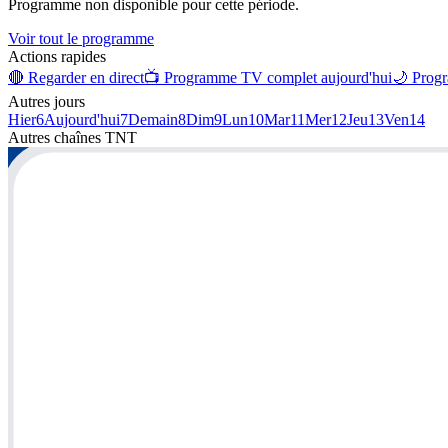
Programme non disponible pour cette période.
Voir tout le programme
Actions rapides
🔴 Regarder en direct
📺 Programme TV complet aujourd'hui
🌙 Progr
Autres jours
Hier
6
Aujourd'hui
7
Demain
8
Dim
9
Lun
10
Mar
11
Mer
12
Jeu
13
Ven
14
Autres chaînes
TNT