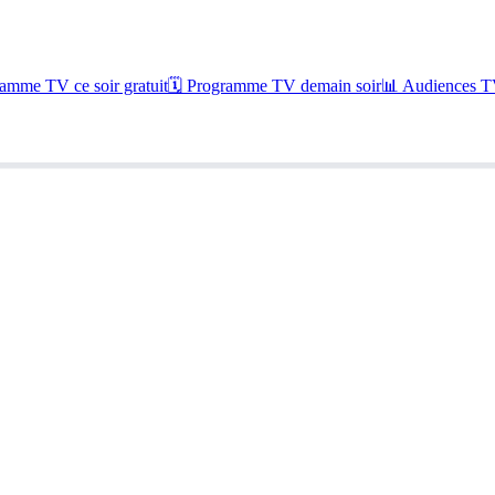
amme TV ce soir gratuit
🗓 Programme TV demain soir
📊 Audiences TV