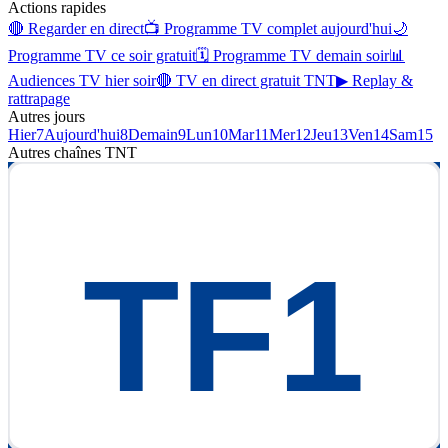
Actions rapides
🔴 Regarder en direct
📺 Programme TV complet aujourd'hui
🌙
Programme TV ce soir gratuit
🗓 Programme TV demain soir
📊
Audiences TV hier soir
🔴 TV en direct gratuit TNT
▶ Replay &
rattrapage
Autres jours
Hier
7
Aujourd'hui
8
Demain
9
Lun
10
Mar
11
Mer
12
Jeu
13
Ven
14
Sam
15
Autres chaînes
TNT