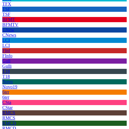
TFX
TSF
TSF
BFMT
BFMTV
CNew
CNews
LCI
LCI
FInf
FInfo
Gull
Gulli
T18
T18
Novo
Novo19
6ter
6ter
CSta
CStar
RMCS
RMCS
RMCD
RMCD