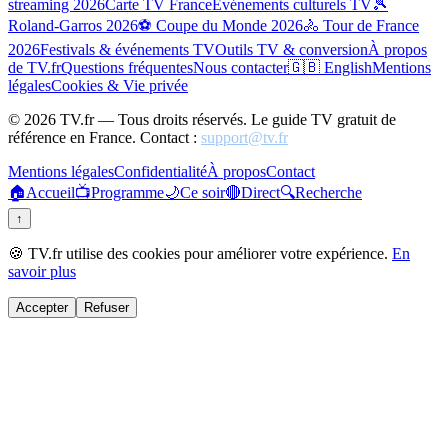
streaming 2026
Carte TV France
Événements culturels TV
🎾
Roland-Garros 2026
⚽ Coupe du Monde 2026
🚴 Tour de France
2026
Festivals & événements TV
Outils TV & conversion
À propos
de TV.fr
Questions fréquentes
Nous contacter
🇬🇧 English
Mentions
légales
Cookies & Vie privée
©
2026
TV.fr — Tous droits réservés. Le guide TV gratuit de
référence en France. Contact :
support@tv.fr
Mentions légales
Confidentialité
À propos
Contact
🏠
Accueil
📺
Programme
🌙
Ce soir
🔴
Direct
🔍
Recherche
↑
🍪 TV.fr utilise des cookies pour améliorer votre expérience.
En
savoir plus
Accepter
Refuser