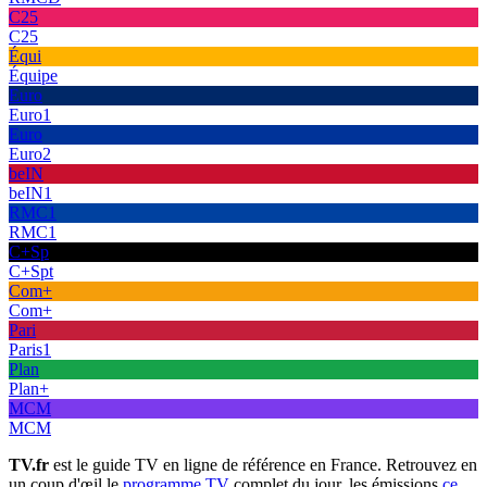
C25
C25
Équi
Équipe
Euro
Euro1
Euro
Euro2
beIN
beIN1
RMC1
RMC1
C+Sp
C+Spt
Com+
Com+
Pari
Paris1
Plan
Plan+
MCM
MCM
TV.fr
est le guide TV en ligne de référence en France. Retrouvez en
un coup d'œil le
programme TV
complet du jour, les émissions
ce