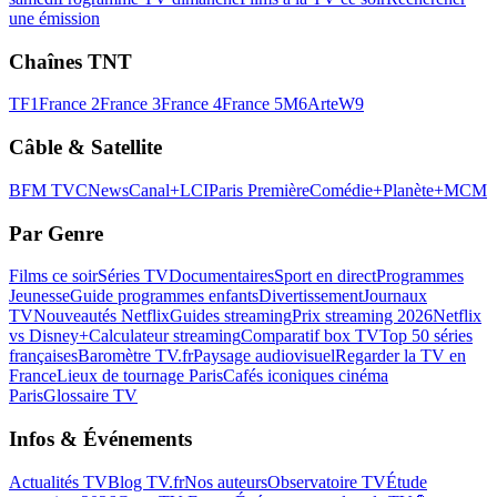
une émission
Chaînes TNT
TF1
France 2
France 3
France 4
France 5
M6
Arte
W9
Câble & Satellite
BFM TV
CNews
Canal+
LCI
Paris Première
Comédie+
Planète+
MCM
Par Genre
Films ce soir
Séries TV
Documentaires
Sport en direct
Programmes
Jeunesse
Guide programmes enfants
Divertissement
Journaux
TV
Nouveautés Netflix
Guides streaming
Prix streaming 2026
Netflix
vs Disney+
Calculateur streaming
Comparatif box TV
Top 50 séries
françaises
Baromètre TV.fr
Paysage audiovisuel
Regarder la TV en
France
Lieux de tournage Paris
Cafés iconiques cinéma
Paris
Glossaire TV
Infos & Événements
Actualités TV
Blog TV.fr
Nos auteurs
Observatoire TV
Étude