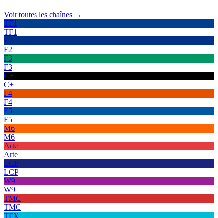
Voir toutes les chaînes →
TF1
TF1
F2
F2
F3
F3
C+
C+
F4
F4
F5
F5
M6
M6
Arte
Arte
LCP
LCP
W9
W9
TMC
TMC
TFX