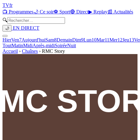
TV
fr
📺 Programmes
🌙 Ce soir
⚽ Sport
🔴 Direct
▶ Replay
📰 Actualités
🔍
EN DIRECT
🌙
Hier
Ven
7
Aujourd'hui
Sam
8
Demain
Dim
9
Lun
10
Mar
11
Mer
12
Jeu
13
Ve
Tout
Matin
Midi
Après-midi
Soirée
Nuit
Accueil
›
Chaînes
›
RMC Story