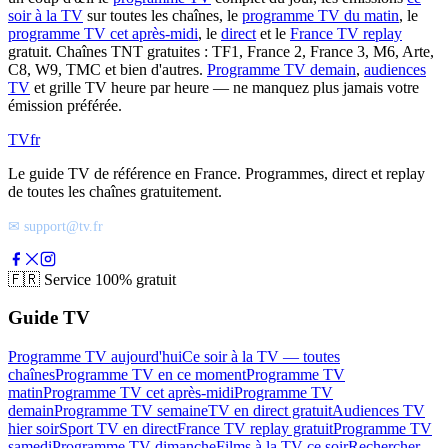
soir à la TV
sur toutes les chaînes, le
programme TV du matin
, le
programme TV cet après-midi
, le
direct
et le
France TV replay
gratuit. Chaînes TNT gratuites : TF1, France 2, France 3, M6, Arte,
C8, W9, TMC et bien d'autres.
Programme TV demain
,
audiences
TV
et grille TV heure par heure — ne manquez plus jamais votre
émission préférée.
TV
fr
Le guide TV de référence en France. Programmes, direct et replay
de toutes les chaînes gratuitement.
✉ support@tv.fr
🇫🇷
Service 100% gratuit
Guide TV
Programme TV aujourd'hui
Ce soir à la TV — toutes
chaînes
Programme TV en ce moment
Programme TV
matin
Programme TV cet après-midi
Programme TV
demain
Programme TV semaine
TV en direct gratuit
Audiences TV
hier soir
Sport TV en direct
France TV replay gratuit
Programme TV
samedi
Programme TV dimanche
Films à la TV ce soir
Rechercher