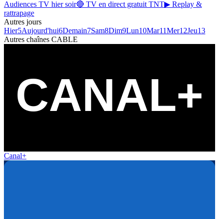
Audiences TV hier soir
🔴 TV en direct gratuit TNT
▶ Replay &
rattrapage
Autres jours
Hier
5
Aujourd'hui
6
Demain
7
Sam
8
Dim
9
Lun
10
Mar
11
Mer
12
Jeu
13
Autres chaînes
CABLE
Canal+