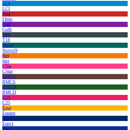
LCI
LCI
FInf
FInfo
Gull
Gulli
T18
T18
Novo
Novo19
6ter
6ter
CSta
CStar
RMCS
RMCS
RMCD
RMCD
C25
C25
Équi
Équipe
Euro
Euro1
Euro