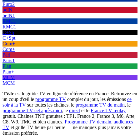
Euro2
beIN
beIN1
RMC1
RMC1
C+Sp
C+Spt
Com+
Com+
Pari
Paris1
Plan
Plan+
MCM
MCM
TV.fr
est le guide TV en ligne de référence en France. Retrouvez en
un coup d'œil le
programme TV
complet du jour, les émissions
ce
soir à la TV
sur toutes les chaînes, le
programme TV du matin
, le
programme TV cet après-midi
, le
direct
et le
France TV replay
gratuit. Chaînes TNT gratuites : TF1, France 2, France 3, M6, Arte,
C8, W9, TMC et bien d'autres.
Programme TV demain
,
audiences
TV
et grille TV heure par heure — ne manquez plus jamais votre
émission préférée.