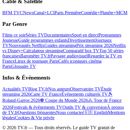
Câble & Satellite
BFM TV
CNews
Canal+
LCI
Paris Première
Comédie+
Planète+
MCM
Par Genre
Films ce soir
Séries TV
Documentaires
Sport en direct
Programmes
Jeunesse
Guide programmes enfants
Divertissement
Journaux
TV
Nouveautés Netflix
Guides streaming
Prix streaming 2026
Netflix
vs Disney+
Calculateur streaming
Comparatif box TV
Top 50 séries
françaises
Baromètre TV.fr
Paysage audiovisuel
Regarder la TV en
France
Lieux de tournage Paris
Cafés iconiques cinéma
Paris
Glossaire TV
Infos & Événements
Actualités TV
Blog TV.fr
Nos auteurs
Observatoire TV
Étude
streaming 2026
Carte TV France
Événements culturels TV
🎾
Roland-Garros 2026
⚽ Coupe du Monde 2026
🚴 Tour de France
2026
Festivals & événements TV
Outils TV & conversion
À propos
de TV.fr
Questions fréquentes
Nous contacter
🇬🇧 English
Mentions
légales
Cookies & Vie privée
©
2026
TV.fr — Tous droits réservés. Le guide TV gratuit de