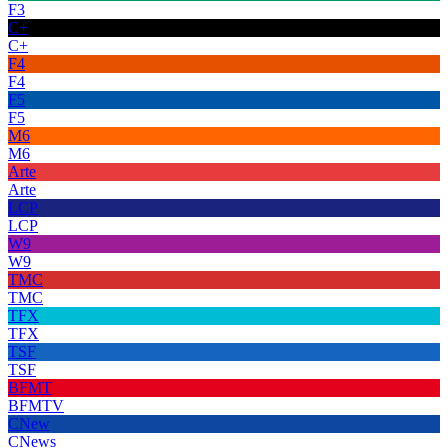
F3
C+
C+
F4
F4
F5
F5
M6
M6
Arte
Arte
LCP
LCP
W9
W9
TMC
TMC
TFX
TFX
TSF
TSF
BFMT
BFMTV
CNew
CNews