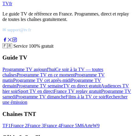
TV
fr
Le guide TV de référence en France. Programmes, direct et replay
de toutes les chaînes gratuitement.
✉ support@tv.fr
🇫🇷
Service 100% gratuit
Guide TV
Programme TV aujourd'hui
Ce soir à la TV — toutes
chaînes
Programme TV en ce moment
Programme TV
matin
Programme TV cet après-midi
Programme TV
demain
Programme TV semaine
TV en direct gratuit
Audiences TV
hier soir
Sport TV en direct
France TV replay gratuit
Programme TV
samedi
Programme TV dimanche
Films à la TV ce soir
Rechercher
une émission
Chaînes TNT
TF1
France 2
France 3
France 4
France 5
M6
Arte
W9