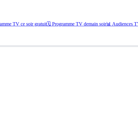
amme TV ce soir gratuit
🗓 Programme TV demain soir
📊 Audiences TV