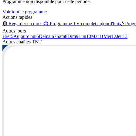
Programme non disponible pour cette période.
Voir tout le programme
Actions rapides
🔴 Regarder en direct
📺 Programme TV complet aujourd'hui
🌙 Progr
Autres jours
Hier
5
Aujourd'hui
6
Demain
7
Sam
8
Dim
9
Lun
10
Mar
11
Mer
12
Jeu
13
Autres chaînes
TNT