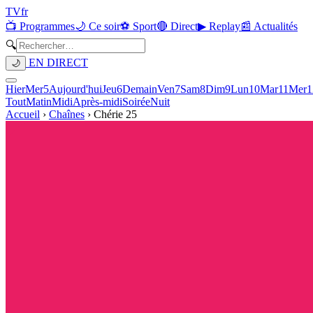
TV
fr
📺 Programmes
🌙 Ce soir
⚽ Sport
🔴 Direct
▶ Replay
📰 Actualités
🔍
EN DIRECT
🌙
Hier
Mer
5
Aujourd'hui
Jeu
6
Demain
Ven
7
Sam
8
Dim
9
Lun
10
Mar
11
Mer
1
Tout
Matin
Midi
Après-midi
Soirée
Nuit
Accueil
›
Chaînes
›
Chérie 25