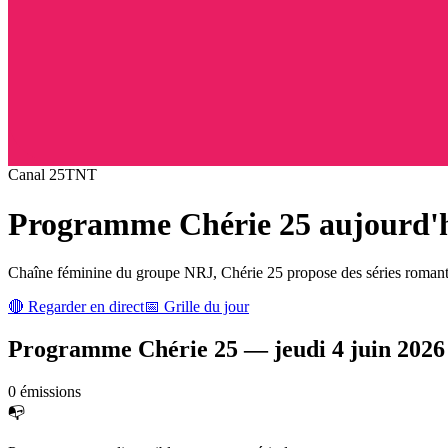
Canal
25
TNT
Programme
Chérie 25
aujourd'hu
Chaîne féminine du groupe NRJ, Chérie 25 propose des séries romantiqu
🔴 Regarder en direct
📅 Grille du jour
Programme
Chérie 25
—
jeudi 4 juin 2026
0
émission
s
📭