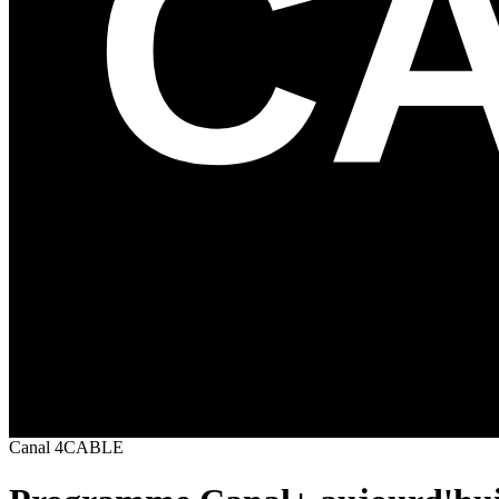
Canal
4
CABLE