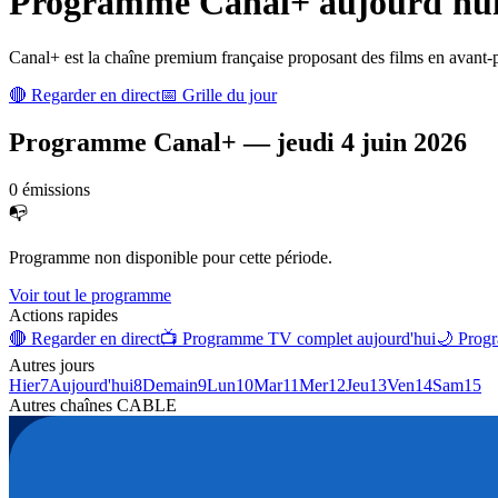
Programme
Canal+
aujourd'hui 
Canal+ est la chaîne premium française proposant des films en avant-p
🔴 Regarder en direct
📅 Grille du jour
Programme
Canal+
—
jeudi 4 juin 2026
0
émission
s
📭
Programme non disponible pour cette période.
Voir tout le programme
Actions rapides
🔴 Regarder en direct
📺 Programme TV complet aujourd'hui
🌙 Progr
Autres jours
Hier
7
Aujourd'hui
8
Demain
9
Lun
10
Mar
11
Mer
12
Jeu
13
Ven
14
Sam
15
Autres chaînes
CABLE