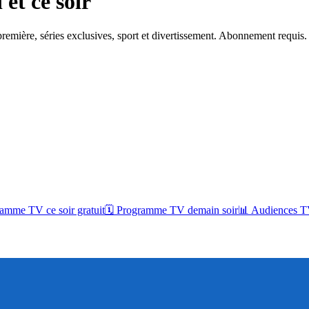
et ce soir
remière, séries exclusives, sport et divertissement. Abonnement requis.
amme TV ce soir gratuit
🗓 Programme TV demain soir
📊 Audiences TV