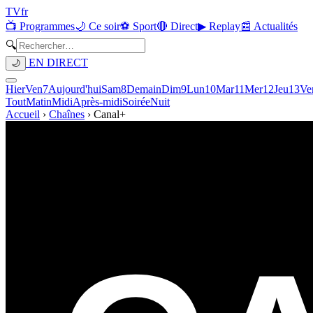
TV
fr
📺 Programmes
🌙 Ce soir
⚽ Sport
🔴 Direct
▶ Replay
📰 Actualités
🔍
EN DIRECT
🌙
Hier
Ven
7
Aujourd'hui
Sam
8
Demain
Dim
9
Lun
10
Mar
11
Mer
12
Jeu
13
Ve
Tout
Matin
Midi
Après-midi
Soirée
Nuit
Accueil
›
Chaînes
›
Canal+