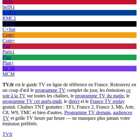
beIN
beIN1
RMC1
RMC1
C+Sp
C+Spt
Com+
Com+
Pari
Paris1
Plan
Plan+
MCM
MCM
TV.fr
est le guide TV en ligne de référence en France. Retrouvez en
un coup d'œil le
programme TV
complet du jour, les émissions
ce
soir à la TV
sur toutes les chaînes, le
programme TV du matin
, le
programme TV cet après-midi
, le
direct
et le
France TV replay
gratuit. Chaînes TNT gratuites : TF1, France 2, France 3, M6, Arte,
C8, W9, TMC et bien d'autres.
Programme TV demain
,
audiences
TV
et grille TV heure par heure — ne manquez plus jamais votre
émission préférée.
TV
fr