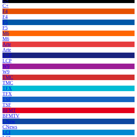
C+
C+
F4
F4
F5
F5
M6
M6
Arte
Arte
LCP
LCP
W9
W9
TMC
TMC
TFX
TFX
TSF
TSF
BFMT
BFMTV
CNew
CNews
LCI