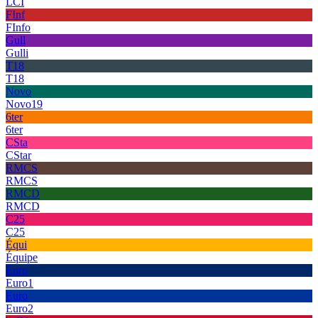
LCI
FInf
FInfo
Gull
Gulli
T18
T18
Novo
Novo19
6ter
6ter
CSta
CStar
RMCS
RMCS
RMCD
RMCD
C25
C25
Équi
Équipe
Euro
Euro1
Euro
Euro2