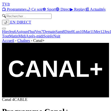
TV
fr
📺 Programmes
🌙 Ce soir
⚽ Sport
🔴 Direct
▶ Replay
📰 Actualités
🔍
EN DIRECT
🌙
Hier
Jeu
6
Aujourd'hui
Ven
7
Demain
Sam
8
Dim
9
Lun
10
Mar
11
Mer
12
Jeu
Tout
Matin
Midi
Après-midi
Soirée
Nuit
Accueil
›
Chaînes
›
Canal+
Canal
4
CABLE