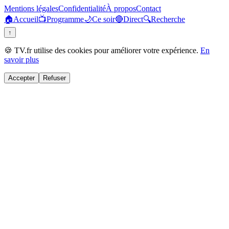
Mentions légales
Confidentialité
À propos
Contact
🏠
Accueil
📺
Programme
🌙
Ce soir
🔴
Direct
🔍
Recherche
↑
🍪 TV.fr utilise des cookies pour améliorer votre expérience.
En
savoir plus
Accepter
Refuser