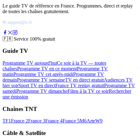
Le guide TV de référence en France. Programmes, direct et replay
de toutes les chaînes gratuitement.
✉ support@tv.fr
🇫🇷
Service 100% gratuit
Guide TV
Programme TV aujourd'hui
Ce soir à la TV — toutes
chaînes
Programme TV en ce moment
Programme TV
matin
Programme TV cet après-midi
Programme TV
demain
Programme TV semaine
TV en direct gratuit
Audiences TV
hier soir
Sport TV en direct
France TV replay gratuit
Programme TV
samedi
Programme TV dimanche
Films à la TV ce soir
Rechercher
une émission
Chaînes TNT
TF1
France 2
France 3
France 4
France 5
M6
Arte
W9
Câble & Satellite