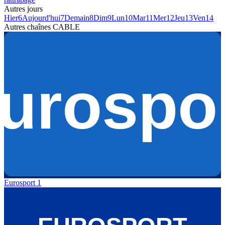
Autres jours
Hier
6
Aujourd'hui
7
Demain
8
Dim
9
Lun
10
Mar
11
Mer
12
Jeu
13
Ven
14
Autres chaînes
CABLE
Eurosport 1