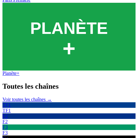
Planète+
Toutes les
chaînes
Voir toutes les chaînes →
TF1
TF1
F2
F2
F3
F3