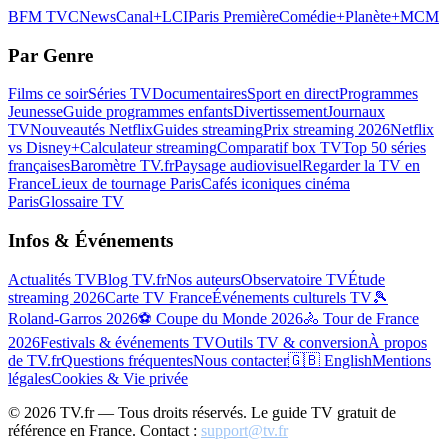
BFM TV
CNews
Canal+
LCI
Paris Première
Comédie+
Planète+
MCM
Par Genre
Films ce soir
Séries TV
Documentaires
Sport en direct
Programmes
Jeunesse
Guide programmes enfants
Divertissement
Journaux
TV
Nouveautés Netflix
Guides streaming
Prix streaming 2026
Netflix
vs Disney+
Calculateur streaming
Comparatif box TV
Top 50 séries
françaises
Baromètre TV.fr
Paysage audiovisuel
Regarder la TV en
France
Lieux de tournage Paris
Cafés iconiques cinéma
Paris
Glossaire TV
Infos & Événements
Actualités TV
Blog TV.fr
Nos auteurs
Observatoire TV
Étude
streaming 2026
Carte TV France
Événements culturels TV
🎾
Roland-Garros 2026
⚽ Coupe du Monde 2026
🚴 Tour de France
2026
Festivals & événements TV
Outils TV & conversion
À propos
de TV.fr
Questions fréquentes
Nous contacter
🇬🇧 English
Mentions
légales
Cookies & Vie privée
©
2026
TV.fr — Tous droits réservés. Le guide TV gratuit de
référence en France. Contact :
support@tv.fr