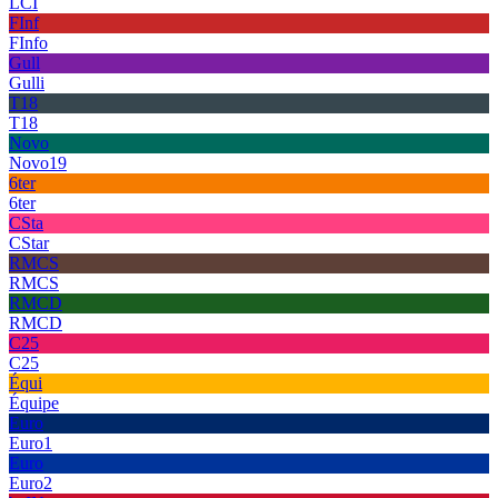
LCI
FInf
FInfo
Gull
Gulli
T18
T18
Novo
Novo19
6ter
6ter
CSta
CStar
RMCS
RMCS
RMCD
RMCD
C25
C25
Équi
Équipe
Euro
Euro1
Euro
Euro2