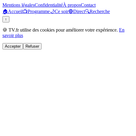
Mentions légales
Confidentialité
À propos
Contact
🏠
Accueil
📺
Programme
🌙
Ce soir
🔴
Direct
🔍
Recherche
↑
🍪 TV.fr utilise des cookies pour améliorer votre expérience.
En
savoir plus
Accepter
Refuser