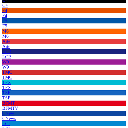
C+
C+
F4
F4
F5
F5
M6
M6
Arte
Arte
LCP
LCP
W9
W9
TMC
TMC
TFX
TFX
TSF
TSF
BFMT
BFMTV
CNew
CNews
LCI