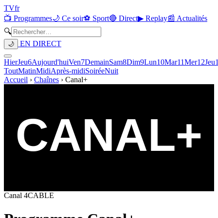
TV
fr
📺 Programmes
🌙 Ce soir
⚽ Sport
🔴 Direct
▶ Replay
📰 Actualités
🔍
EN DIRECT
🌙
Hier
Jeu
6
Aujourd'hui
Ven
7
Demain
Sam
8
Dim
9
Lun
10
Mar
11
Mer
12
Jeu
Tout
Matin
Midi
Après-midi
Soirée
Nuit
Accueil
›
Chaînes
›
Canal+
Canal
4
CABLE