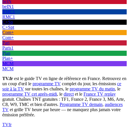
beIN
beIN1
RMC1
RMC1
C+Sp
C+Spt
Com+
Com+
Pari
Paris1
Plan
Plan+
MCM
MCM
TV.fr
est le guide TV en ligne de référence en France. Retrouvez en
un coup d'œil le
programme TV
complet du jour, les émissions
ce
soir à la TV
sur toutes les chaînes, le
programme TV du matin
, le
programme TV cet après-midi
, le
direct
et le
France TV replay
gratuit. Chaînes TNT gratuites : TF1, France 2, France 3, M6, Arte,
C8, W9, TMC et bien d'autres.
Programme TV demain
,
audiences
TV
et grille TV heure par heure — ne manquez plus jamais votre
émission préférée.
TV
fr