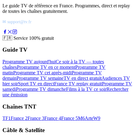
Le guide TV de référence en France. Programmes, direct et replay
de toutes les chaînes gratuitement.
✉ support@tv.fr
🇫🇷
Service 100% gratuit
Guide TV
Programme TV aujourd'hui
Ce soir à la TV — toutes
chaînes
Programme TV en ce moment
Programme TV
matin
Programme TV cet après-midi
Programme TV
demain
Programme TV semaine
TV en direct gratuit
Audiences TV
hier soir
Sport TV en direct
France TV replay gratuit
Programme TV
samedi
Programme TV dimanche
Films à la TV ce soir
Rechercher
une émission
Chaînes TNT
TF1
France 2
France 3
France 4
France 5
M6
Arte
W9
Câble & Satellite