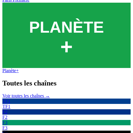
Planète+
Toutes les
chaînes
Voir toutes les chaînes →
TF1
TF1
F2
F2
F3
F3