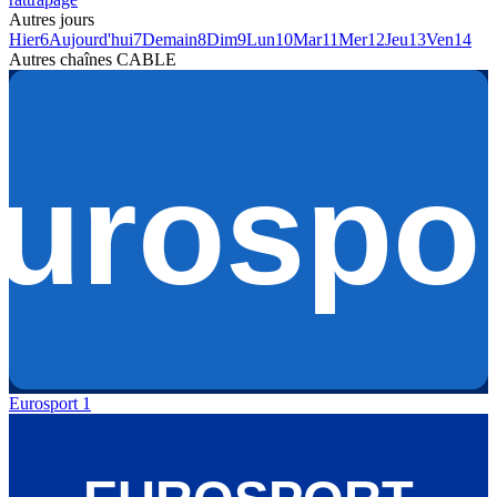
Autres jours
Hier
6
Aujourd'hui
7
Demain
8
Dim
9
Lun
10
Mar
11
Mer
12
Jeu
13
Ven
14
Autres chaînes
CABLE
Eurosport 1