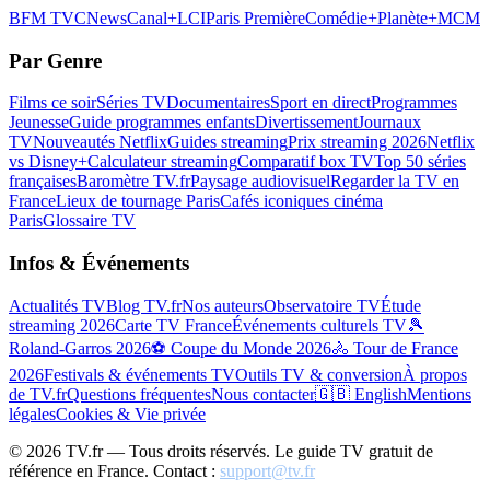
BFM TV
CNews
Canal+
LCI
Paris Première
Comédie+
Planète+
MCM
Par Genre
Films ce soir
Séries TV
Documentaires
Sport en direct
Programmes
Jeunesse
Guide programmes enfants
Divertissement
Journaux
TV
Nouveautés Netflix
Guides streaming
Prix streaming 2026
Netflix
vs Disney+
Calculateur streaming
Comparatif box TV
Top 50 séries
françaises
Baromètre TV.fr
Paysage audiovisuel
Regarder la TV en
France
Lieux de tournage Paris
Cafés iconiques cinéma
Paris
Glossaire TV
Infos & Événements
Actualités TV
Blog TV.fr
Nos auteurs
Observatoire TV
Étude
streaming 2026
Carte TV France
Événements culturels TV
🎾
Roland-Garros 2026
⚽ Coupe du Monde 2026
🚴 Tour de France
2026
Festivals & événements TV
Outils TV & conversion
À propos
de TV.fr
Questions fréquentes
Nous contacter
🇬🇧 English
Mentions
légales
Cookies & Vie privée
©
2026
TV.fr — Tous droits réservés. Le guide TV gratuit de
référence en France. Contact :
support@tv.fr