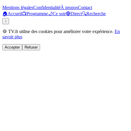
Mentions légales
Confidentialité
À propos
Contact
🏠
Accueil
📺
Programme
🌙
Ce soir
🔴
Direct
🔍
Recherche
↑
🍪 TV.fr utilise des cookies pour améliorer votre expérience.
En
savoir plus
Accepter
Refuser