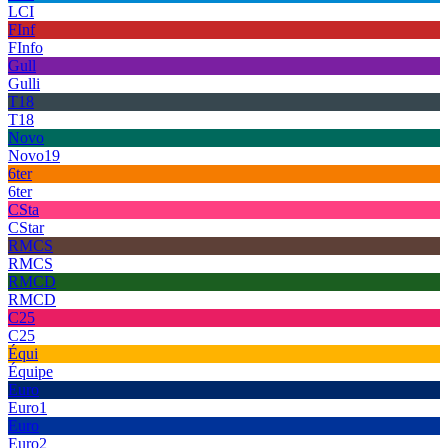
LCI
FInf
FInfo
Gull
Gulli
T18
T18
Novo
Novo19
6ter
6ter
CSta
CStar
RMCS
RMCS
RMCD
RMCD
C25
C25
Équi
Équipe
Euro
Euro1
Euro
Euro2