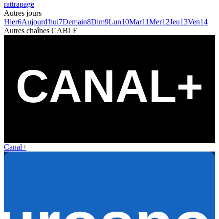
rattrapage
Autres jours
Hier
6
Aujourd'hui
7
Demain
8
Dim
9
Lun
10
Mar
11
Mer
12
Jeu
13
Ven
14
Autres chaînes
CABLE
Canal+