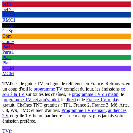
beIN
beIN1
RMC1
RMC1
C+Sp
C+Spt
Com+
Com+
Pari
Paris1
Plan
Plan+
MCM
MCM
TV.fr
est le guide TV en ligne de référence en France. Retrouvez en
un coup d'œil le
programme TV
complet du jour, les émissions
ce
soir à la TV
sur toutes les chaînes, le
programme TV du matin
, le
programme TV cet après-midi
, le
direct
et le
France TV replay
gratuit. Chaînes TNT gratuites : TF1, France 2, France 3, M6, Arte,
C8, W9, TMC et bien d'autres.
Programme TV demain
,
audiences
TV
et grille TV heure par heure — ne manquez plus jamais votre
émission préférée.
TV
fr