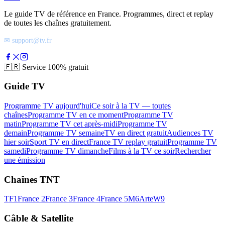
Le guide TV de référence en France. Programmes, direct et replay
de toutes les chaînes gratuitement.
✉ support@tv.fr
🇫🇷
Service 100% gratuit
Guide TV
Programme TV aujourd'hui
Ce soir à la TV — toutes
chaînes
Programme TV en ce moment
Programme TV
matin
Programme TV cet après-midi
Programme TV
demain
Programme TV semaine
TV en direct gratuit
Audiences TV
hier soir
Sport TV en direct
France TV replay gratuit
Programme TV
samedi
Programme TV dimanche
Films à la TV ce soir
Rechercher
une émission
Chaînes TNT
TF1
France 2
France 3
France 4
France 5
M6
Arte
W9
Câble & Satellite