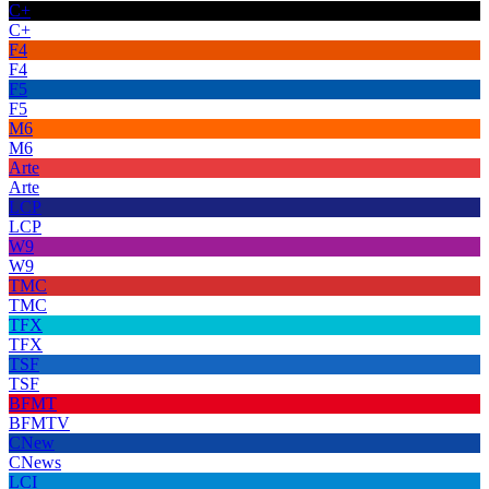
C+
C+
F4
F4
F5
F5
M6
M6
Arte
Arte
LCP
LCP
W9
W9
TMC
TMC
TFX
TFX
TSF
TSF
BFMT
BFMTV
CNew
CNews
LCI