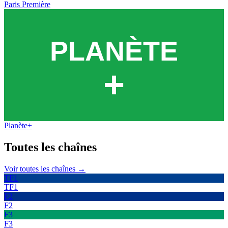
Paris Première
Planète+
Toutes les
chaînes
Voir toutes les chaînes →
TF1
TF1
F2
F2
F3
F3