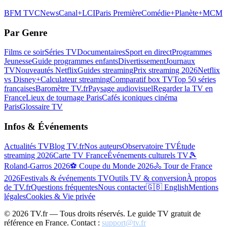
BFM TV
CNews
Canal+
LCI
Paris Première
Comédie+
Planète+
MCM
Par Genre
Films ce soir
Séries TV
Documentaires
Sport en direct
Programmes
Jeunesse
Guide programmes enfants
Divertissement
Journaux
TV
Nouveautés Netflix
Guides streaming
Prix streaming 2026
Netflix
vs Disney+
Calculateur streaming
Comparatif box TV
Top 50 séries
françaises
Baromètre TV.fr
Paysage audiovisuel
Regarder la TV en
France
Lieux de tournage Paris
Cafés iconiques cinéma
Paris
Glossaire TV
Infos & Événements
Actualités TV
Blog TV.fr
Nos auteurs
Observatoire TV
Étude
streaming 2026
Carte TV France
Événements culturels TV
🎾
Roland-Garros 2026
⚽ Coupe du Monde 2026
🚴 Tour de France
2026
Festivals & événements TV
Outils TV & conversion
À propos
de TV.fr
Questions fréquentes
Nous contacter
🇬🇧 English
Mentions
légales
Cookies & Vie privée
©
2026
TV.fr — Tous droits réservés. Le guide TV gratuit de
référence en France. Contact :
support@tv.fr