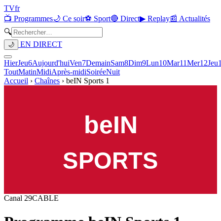
TV
fr
📺 Programmes
🌙 Ce soir
⚽ Sport
🔴 Direct
▶ Replay
📰 Actualités
🔍
EN DIRECT
🌙
Hier
Jeu
6
Aujourd'hui
Ven
7
Demain
Sam
8
Dim
9
Lun
10
Mar
11
Mer
12
Jeu
Tout
Matin
Midi
Après-midi
Soirée
Nuit
Accueil
›
Chaînes
›
beIN Sports 1
Canal
29
CABLE