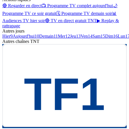
🔴 Regarder en direct
📺 Programme TV complet aujourd'hui
🌙
Programme TV ce soir gratuit
🗓 Programme TV demain soir
📊
Audiences TV hier soir
🔴 TV en direct gratuit TNT
▶ Replay &
rattrapage
Autres jours
Hier
9
Aujourd'hui
10
Demain
11
Mer
12
Jeu
13
Ven
14
Sam
15
Dim
16
Lun
1
Autres chaînes
TNT