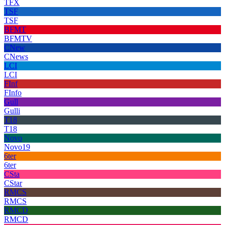
TFX
TSF
TSF
BFMT
BFMTV
CNew
CNews
LCI
LCI
FInf
FInfo
Gull
Gulli
T18
T18
Novo
Novo19
6ter
6ter
CSta
CStar
RMCS
RMCS
RMCD
RMCD