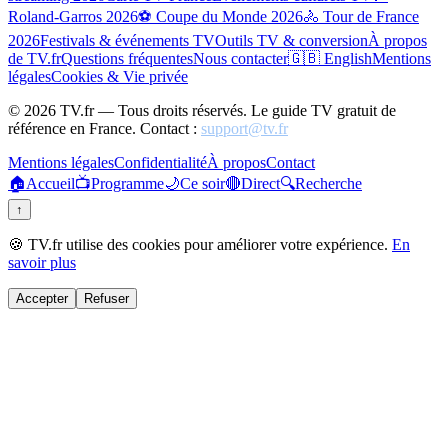
Roland-Garros 2026
⚽ Coupe du Monde 2026
🚴 Tour de France
2026
Festivals & événements TV
Outils TV & conversion
À propos
de TV.fr
Questions fréquentes
Nous contacter
🇬🇧 English
Mentions
légales
Cookies & Vie privée
©
2026
TV.fr — Tous droits réservés. Le guide TV gratuit de
référence en France. Contact :
support@tv.fr
Mentions légales
Confidentialité
À propos
Contact
🏠
Accueil
📺
Programme
🌙
Ce soir
🔴
Direct
🔍
Recherche
↑
🍪 TV.fr utilise des cookies pour améliorer votre expérience.
En
savoir plus
Accepter
Refuser