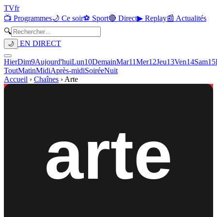
TV
fr
📺 Programmes
🌙 Ce soir
⚽ Sport
🔴 Direct
▶ Replay
📰 Actualités
🔍
EN DIRECT
🌙
Hier
Dim
9
Aujourd'hui
Lun
10
Demain
Mar
11
Mer
12
Jeu
13
Ven
14
Sam
15
Tout
Matin
Midi
Après-midi
Soirée
Nuit
Accueil
›
Chaînes
›
Arte