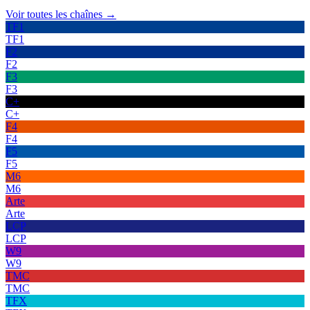
Voir toutes les chaînes →
TF1
TF1
F2
F2
F3
F3
C+
C+
F4
F4
F5
F5
M6
M6
Arte
Arte
LCP
LCP
W9
W9
TMC
TMC
TFX