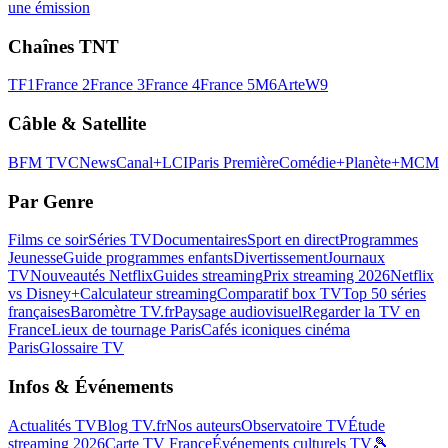
une émission
Chaînes TNT
TF1
France 2
France 3
France 4
France 5
M6
Arte
W9
Câble & Satellite
BFM TV
CNews
Canal+
LCI
Paris Première
Comédie+
Planète+
MCM
Par Genre
Films ce soir
Séries TV
Documentaires
Sport en direct
Programmes
Jeunesse
Guide programmes enfants
Divertissement
Journaux
TV
Nouveautés Netflix
Guides streaming
Prix streaming 2026
Netflix
vs Disney+
Calculateur streaming
Comparatif box TV
Top 50 séries
françaises
Baromètre TV.fr
Paysage audiovisuel
Regarder la TV en
France
Lieux de tournage Paris
Cafés iconiques cinéma
Paris
Glossaire TV
Infos & Événements
Actualités TV
Blog TV.fr
Nos auteurs
Observatoire TV
Étude
streaming 2026
Carte TV France
Événements culturels TV
🎾