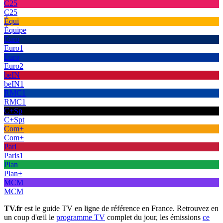
C25
C25
Équi
Équipe
Euro
Euro1
Euro
Euro2
beIN
beIN1
RMC1
RMC1
C+Sp
C+Spt
Com+
Com+
Pari
Paris1
Plan
Plan+
MCM
MCM
TV.fr
est le guide TV en ligne de référence en France. Retrouvez en
un coup d'œil le
programme TV
complet du jour, les émissions
ce