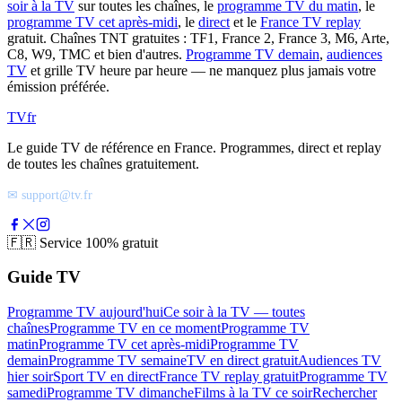
soir à la TV
sur toutes les chaînes, le
programme TV du matin
, le
programme TV cet après-midi
, le
direct
et le
France TV replay
gratuit. Chaînes TNT gratuites : TF1, France 2, France 3, M6, Arte,
C8, W9, TMC et bien d'autres.
Programme TV demain
,
audiences
TV
et grille TV heure par heure — ne manquez plus jamais votre
émission préférée.
TV
fr
Le guide TV de référence en France. Programmes, direct et replay
de toutes les chaînes gratuitement.
✉ support@tv.fr
🇫🇷
Service 100% gratuit
Guide TV
Programme TV aujourd'hui
Ce soir à la TV — toutes
chaînes
Programme TV en ce moment
Programme TV
matin
Programme TV cet après-midi
Programme TV
demain
Programme TV semaine
TV en direct gratuit
Audiences TV
hier soir
Sport TV en direct
France TV replay gratuit
Programme TV
samedi
Programme TV dimanche
Films à la TV ce soir
Rechercher