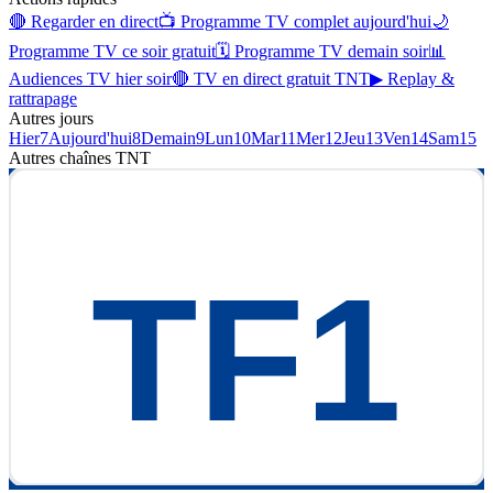
🔴 Regarder en direct
📺 Programme TV complet aujourd'hui
🌙
Programme TV ce soir gratuit
🗓 Programme TV demain soir
📊
Audiences TV hier soir
🔴 TV en direct gratuit TNT
▶ Replay &
rattrapage
Autres jours
Hier
7
Aujourd'hui
8
Demain
9
Lun
10
Mar
11
Mer
12
Jeu
13
Ven
14
Sam
15
Autres chaînes
TNT