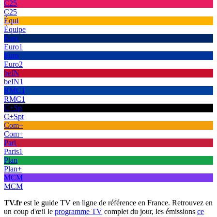
C25
C25
Équi
Équipe
Euro
Euro1
Euro
Euro2
beIN
beIN1
RMC1
RMC1
C+Sp
C+Spt
Com+
Com+
Pari
Paris1
Plan
Plan+
MCM
MCM
TV.fr
est le guide TV en ligne de référence en France. Retrouvez en
un coup d'œil le
programme TV
complet du jour, les émissions
ce