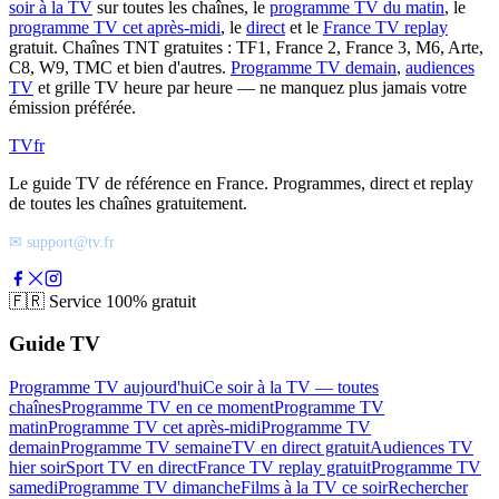
soir à la TV
sur toutes les chaînes, le
programme TV du matin
, le
programme TV cet après-midi
, le
direct
et le
France TV replay
gratuit. Chaînes TNT gratuites : TF1, France 2, France 3, M6, Arte,
C8, W9, TMC et bien d'autres.
Programme TV demain
,
audiences
TV
et grille TV heure par heure — ne manquez plus jamais votre
émission préférée.
TV
fr
Le guide TV de référence en France. Programmes, direct et replay
de toutes les chaînes gratuitement.
✉ support@tv.fr
🇫🇷
Service 100% gratuit
Guide TV
Programme TV aujourd'hui
Ce soir à la TV — toutes
chaînes
Programme TV en ce moment
Programme TV
matin
Programme TV cet après-midi
Programme TV
demain
Programme TV semaine
TV en direct gratuit
Audiences TV
hier soir
Sport TV en direct
France TV replay gratuit
Programme TV
samedi
Programme TV dimanche
Films à la TV ce soir
Rechercher