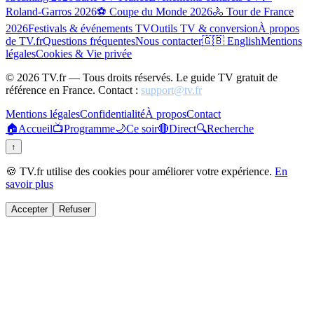
Roland-Garros 2026
⚽ Coupe du Monde 2026
🚴 Tour de France
2026
Festivals & événements TV
Outils TV & conversion
À propos
de TV.fr
Questions fréquentes
Nous contacter
🇬🇧 English
Mentions
légales
Cookies & Vie privée
©
2026
TV.fr — Tous droits réservés. Le guide TV gratuit de
référence en France. Contact :
support@tv.fr
Mentions légales
Confidentialité
À propos
Contact
🏠
Accueil
📺
Programme
🌙
Ce soir
🔴
Direct
🔍
Recherche
↑
🍪 TV.fr utilise des cookies pour améliorer votre expérience.
En
savoir plus
Accepter
Refuser