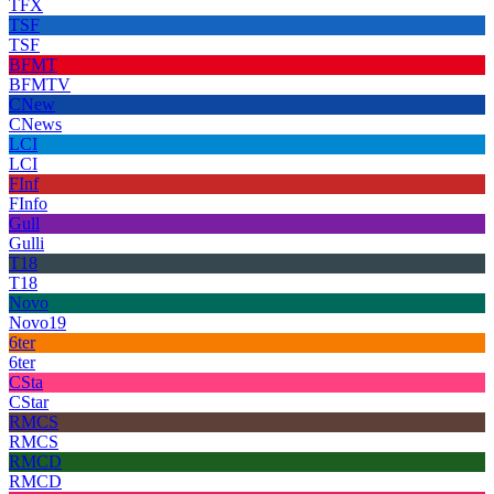
TFX
TSF
TSF
BFMT
BFMTV
CNew
CNews
LCI
LCI
FInf
FInfo
Gull
Gulli
T18
T18
Novo
Novo19
6ter
6ter
CSta
CStar
RMCS
RMCS
RMCD
RMCD