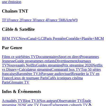
une émission
Chaînes TNT
TF1
France 2
France 3
France 4
France 5
M6
Arte
W9
Câble & Satellite
BFM TV
CNews
Canal+
LCI
Paris Première
Comédie+
Planète+
MCM
Par Genre
Films ce soir
Séries TV
Documentaires
Sport en direct
Programmes
Jeunesse
Guide programmes enfants
Divertissement
Journaux
TV
Nouveautés Netflix
Guides streaming
Prix streaming 2026
Netflix
vs Disney+
Calculateur streaming
Comparatif box TV
Top 50 séries
françaises
Baromètre TV.fr
Paysage audiovisuel
Regarder la TV en
France
Lieux de tournage Paris
Cafés iconiques cinéma
Paris
Glossaire TV
Infos & Événements
Actualités TV
Blog TV.fr
Nos auteurs
Observatoire TV
Étude
streaming 2026
Carte TV France
Événements culturels TV
🎾