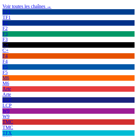
Voir toutes les chaînes →
TF1
TF1
F2
F2
F3
F3
C+
C+
F4
F4
F5
F5
M6
M6
Arte
Arte
LCP
LCP
W9
W9
TMC
TMC
TFX