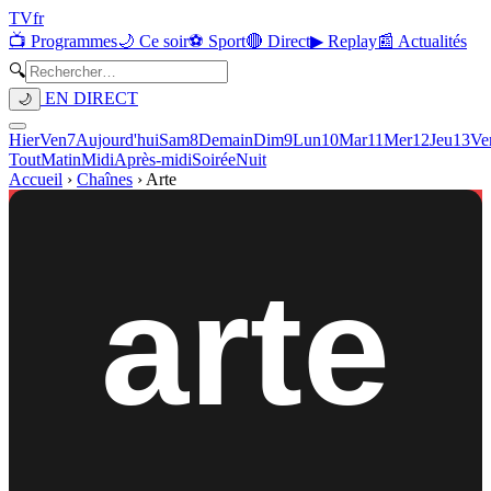
TV
fr
📺 Programmes
🌙 Ce soir
⚽ Sport
🔴 Direct
▶ Replay
📰 Actualités
🔍
EN DIRECT
🌙
Hier
Ven
7
Aujourd'hui
Sam
8
Demain
Dim
9
Lun
10
Mar
11
Mer
12
Jeu
13
Ve
Tout
Matin
Midi
Après-midi
Soirée
Nuit
Accueil
›
Chaînes
›
Arte