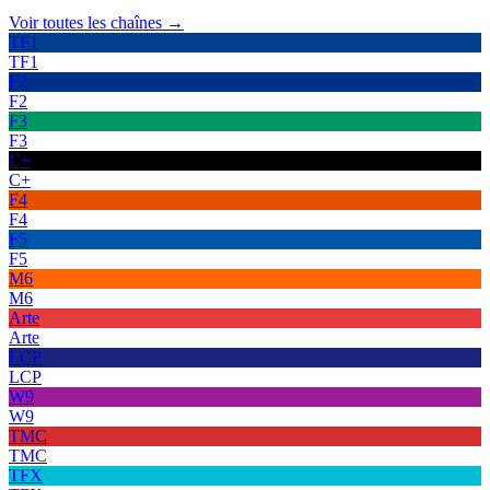
Voir toutes les chaînes →
TF1
TF1
F2
F2
F3
F3
C+
C+
F4
F4
F5
F5
M6
M6
Arte
Arte
LCP
LCP
W9
W9
TMC
TMC
TFX