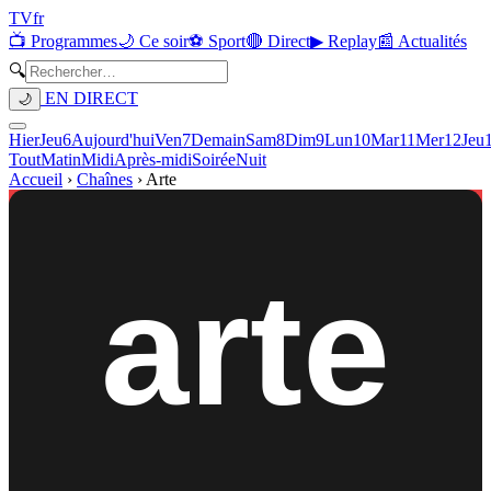
TV
fr
📺 Programmes
🌙 Ce soir
⚽ Sport
🔴 Direct
▶ Replay
📰 Actualités
🔍
EN DIRECT
🌙
Hier
Jeu
6
Aujourd'hui
Ven
7
Demain
Sam
8
Dim
9
Lun
10
Mar
11
Mer
12
Jeu
Tout
Matin
Midi
Après-midi
Soirée
Nuit
Accueil
›
Chaînes
›
Arte