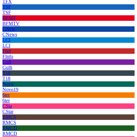
TFX
TSF
TSF
BFMT
BFMTV
CNew
CNews
LCI
LCI
FInf
FInfo
Gull
Gulli
T18
T18
Novo
Novo19
6ter
6ter
CSta
CStar
RMCS
RMCS
RMCD
RMCD