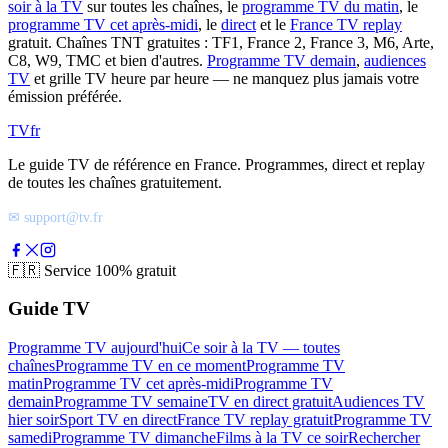
soir à la TV
sur toutes les chaînes, le
programme TV du matin
, le
programme TV cet après-midi
, le
direct
et le
France TV replay
gratuit. Chaînes TNT gratuites : TF1, France 2, France 3, M6, Arte,
C8, W9, TMC et bien d'autres.
Programme TV demain
,
audiences
TV
et grille TV heure par heure — ne manquez plus jamais votre
émission préférée.
TV
fr
Le guide TV de référence en France. Programmes, direct et replay
de toutes les chaînes gratuitement.
✉ support@tv.fr
🇫🇷
Service 100% gratuit
Guide TV
Programme TV aujourd'hui
Ce soir à la TV — toutes
chaînes
Programme TV en ce moment
Programme TV
matin
Programme TV cet après-midi
Programme TV
demain
Programme TV semaine
TV en direct gratuit
Audiences TV
hier soir
Sport TV en direct
France TV replay gratuit
Programme TV
samedi
Programme TV dimanche
Films à la TV ce soir
Rechercher