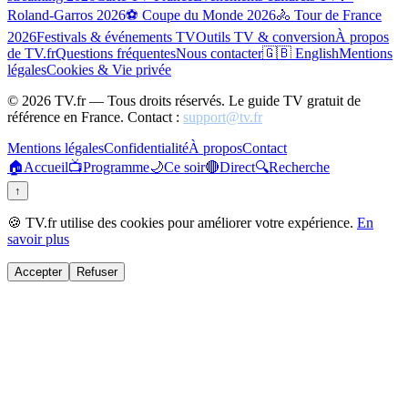
Roland-Garros 2026
⚽ Coupe du Monde 2026
🚴 Tour de France
2026
Festivals & événements TV
Outils TV & conversion
À propos
de TV.fr
Questions fréquentes
Nous contacter
🇬🇧 English
Mentions
légales
Cookies & Vie privée
©
2026
TV.fr — Tous droits réservés. Le guide TV gratuit de
référence en France. Contact :
support@tv.fr
Mentions légales
Confidentialité
À propos
Contact
🏠
Accueil
📺
Programme
🌙
Ce soir
🔴
Direct
🔍
Recherche
↑
🍪 TV.fr utilise des cookies pour améliorer votre expérience.
En
savoir plus
Accepter
Refuser