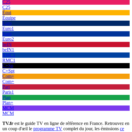
C25
C25
Équi
Équipe
Euro
Euro1
Euro
Euro2
beIN
beIN1
RMC1
RMC1
C+Sp
C+Spt
Com+
Com+
Pari
Paris1
Plan
Plan+
MCM
MCM
TV.fr
est le guide TV en ligne de référence en France. Retrouvez en
un coup d'œil le
programme TV
complet du jour, les émissions
ce