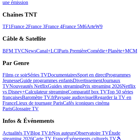
une émission
Chaînes TNT
TF1
France 2
France 3
France 4
France 5
M6
Arte
W9
Câble & Satellite
BFM TV
CNews
Canal+
LCI
Paris Première
Comédie+
Planète+
MCM
Par Genre
Films ce soir
Séries TV
Documentaires
Sport en direct
Programmes
Jeunesse
Guide programmes enfants
Divertissement
Journaux
TV
Nouveautés Netflix
Guides streaming
Prix streaming 2026
Netflix
vs Disney+
Calculateur streaming
Comparatif box TV
Top 50 séries
françaises
Baromètre TV.fr
Paysage audiovisuel
Regarder la TV en
France
Lieux de tournage Paris
Cafés iconiques cinéma
Paris
Glossaire TV
Infos & Événements
Actualités TV
Blog TV.fr
Nos auteurs
Observatoire TV
Étude
streaming 2026
Carte TV France
Événements culturels TV
🎾