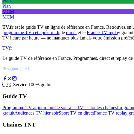
Plan
Plan+
MCM
MCM
TV.fr
est le guide TV en ligne de référence en France. Retrouvez en 
programme TV cet après-midi
, le
direct
et le
France TV replay
gratuit
TV heure par heure — ne manquez plus jamais votre émission préféré
TV
fr
Le guide TV de référence en France. Programmes, direct et replay de t
✉ support@tv.fr
🇫🇷
Service 100% gratuit
Guide TV
Programme TV aujourd'hui
Ce soir à la TV — toutes chaînes
Program
gratuit
Audiences TV hier soir
Sport TV en direct
France TV replay gra
Chaînes TNT