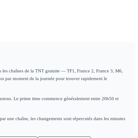
09h29
L'info
10h59
Le 1
s'éclaire
information
tes les chaînes de la TNT gratuite — TF1, France 2, France 3, M6,
e) ou par moment de la journée pour trouver rapidement le
diffusions. Le prime time commence généralement entre 20h50 et
e par une chaîne, les changements sont répercutés dans les minutes