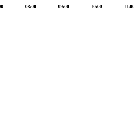
00
08:00
09:00
10:00
11:0
08h00
Journal
08h00
information
formation
mation
08h30
Face
à
face
information