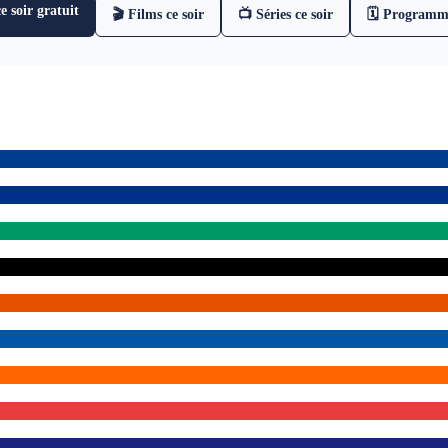
 soir gratuit
🎬 Films ce soir
📺 Séries ce soir
🗓 Programm