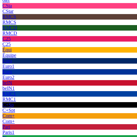
6ter
CSta
CStar
RMCS
RMCS
RMCD
RMCD
C25
C25
Équi
Équipe
Euro
Euro1
Euro
Euro2
beIN
beIN1
RMC1
RMC1
C+Sp
C+Spt
Com+
Com+
Pari
Paris1