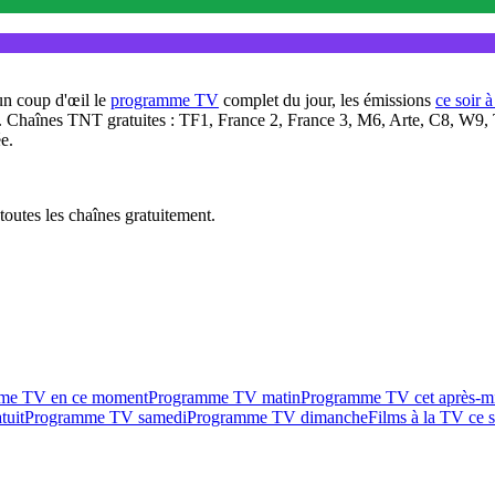
un coup d'œil le
programme TV
complet du jour, les émissions
ce soir 
. Chaînes TNT gratuites : TF1, France 2, France 3, M6, Arte, C8, W9,
e.
outes les chaînes gratuitement.
me TV en ce moment
Programme TV matin
Programme TV cet après-m
tuit
Programme TV samedi
Programme TV dimanche
Films à la TV ce s