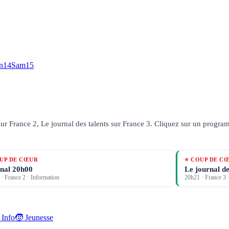
n
14
Sam
15
ur France 2, Le journal des talents sur France 3.
Cliquez sur un programm
UP DE CŒUR
⭐ COUP DE C
nal 20h00
Le journal de
·
France 2
· Information
20h21
·
France 3
·
 Info
🧒 Jeunesse