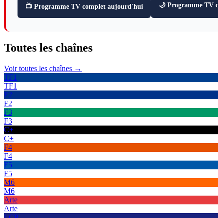
🌙 Programme TV ce
📺 Programme TV complet aujourd'hui
Toutes les
chaînes
Voir toutes les chaînes →
TF1
TF1
F2
F2
F3
F3
C+
C+
F4
F4
F5
F5
M6
M6
Arte
Arte
LCP