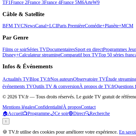
TF1
France 2
France 3
France 4
France 5
M6
Arte
W9
Câble & Satellite
BFM TV
CNews
Canal+
LCI
Paris Première
Comédie+
Planète+
MCM
Par Genre
Films ce soir
Séries TV
Documentaires
Sport en direct
Programmes Jeun
Disney+
Calculateur streaming
Comparatif box TV
Top 50 séries franç
Infos & Événements
Actualités TV
Blog TV.fr
Nos auteurs
Observatoire TV
Étude streamin
événements TV
Outils TV & conversion
À propos de TV.fr
Questions 
©
2026
TV.fr — Tous droits réservés. Le guide TV gratuit de référen
Mentions légales
Confidentialité
À propos
Contact
🏠
Accueil
📺
Programme
🌙
Ce soir
🔴
Direct
🔍
Recherche
↑
🍪 TV.fr utilise des cookies pour améliorer votre expérience.
En savoi