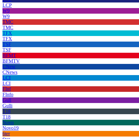
LCP
W9
W9
TMC
TMC
TFX
TFX
TSF
TSF
BFMT
BFMTV
CNew
CNews
LCI
LCI
FInf
FInfo
Gull
Gulli
T18
T18
Novo
Novo19
6ter