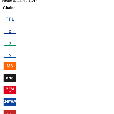
Heure actuelle :
11:47
Chaîne
02h05
Au
bout de
l'enquête, la
fin du crime
parfait ?
information
00h00
Edition
00h41
Edition de la nuit
×
5
information
03h04
E
de la
de la
nuit
information
nuit
×
2
i