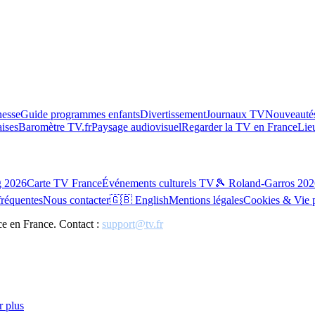
esse
Guide programmes enfants
Divertissement
Journaux TV
Nouveautés
aises
Baromètre TV.fr
Paysage audiovisuel
Regarder la TV en France
Lie
g 2026
Carte TV France
Événements culturels TV
🎾 Roland-Garros 202
fréquentes
Nous contacter
🇬🇧 English
Mentions légales
Cookies & Vie 
ce en France. Contact :
support@tv.fr
r plus