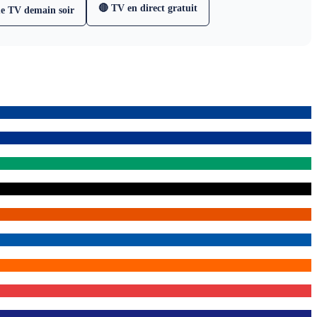
🔴 TV en direct gratuit
e TV demain soir