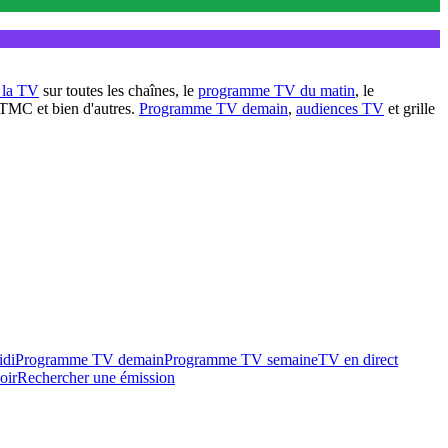
à la TV
sur toutes les chaînes, le
programme TV du matin
, le
 TMC et bien d'autres.
Programme TV demain
,
audiences TV
et grille
idi
Programme TV demain
Programme TV semaine
TV en direct
oir
Rechercher une émission