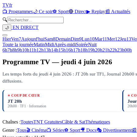
TV
fr
📺 Programmes
🌙 Ce soir
⚽ Sport
🔴 Direct
▶ Replay
📰 Actualités
🔍
EN DIRECT
🌙
Hier
Ven
7
Aujourd'hui
Sam
8
Demain
Dim
9
Lun
10
Mar
11
Mer
12
Jeu
13
Ve
Toute la journée
Matin
Midi
Après-midi
Soirée
Nuit
6h
7h
8h
9h
10h
11h
12h
13h
14h
15h
16h
17h
18h
19h
20h
21h
22h
23h
00h
Programme TV —
jeudi 4 juin 2026
Les temps forts du jeudi 4 juin 2026 : JT 20h sur TF1, Journal 20h00 s
diffusions.
⭐ COUP DE CŒUR
⭐ CO
JT 20h
Jour
20h00
·
TF1
· Information
20h00
Chaînes :
Toutes
TNT Gratuites
Câble & Sat
Thématiques
Genre :
Tous
🎬 Cinéma
📺 Séries
⚽ Sport
🎥 Docs
🎭 Divertissement
📰