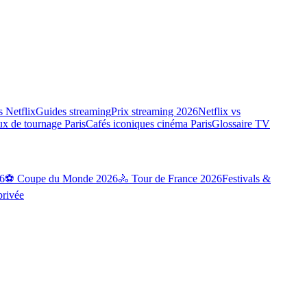
 Netflix
Guides streaming
Prix streaming 2026
Netflix vs
ux de tournage Paris
Cafés iconiques cinéma Paris
Glossaire TV
6
⚽ Coupe du Monde 2026
🚴 Tour de France 2026
Festivals &
privée